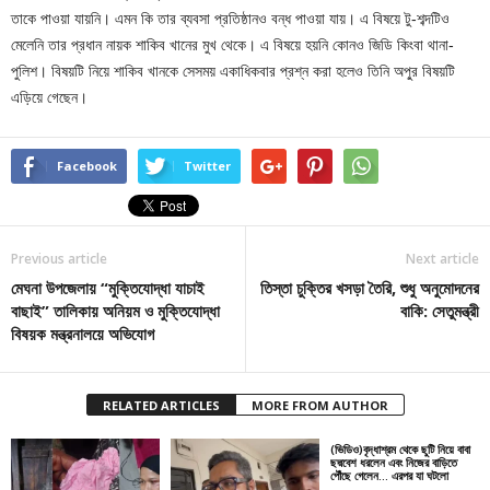
তাকে পাওয়া যায়নি। এমন কি তার ব্যবসা প্রতিষ্ঠানও বন্ধ পাওয়া যায়। এ বিষয়ে টু-শব্দটিও
মেলেনি তার প্রধান নায়ক শাকিব খানের মুখ থেকে। এ বিষয়ে হয়নি কোনও জিডি কিংবা থানা-
পুলিশ। বিষয়টি নিয়ে শাকিব খানকে সেসময় একাধিকবার প্রশ্ন করা হলেও তিনি অপু্র বিষয়টি
এড়িয়ে গেছেন।
Facebook
Twitter
Previous article
Next article
মেঘনা উপজেলায় “মুক্তিযোদ্ধা যাচাই
তিস্তা চুক্তির খসড়া তৈরি, শুধু অনুমোদনের
বাছাই” তালিকায় অনিয়ম ও মুক্তিযোদ্ধা
বাকি: সেতুমন্ত্রী
বিষয়ক মন্ত্রনালয়ে অভিযোগ
RELATED ARTICLES
MORE FROM AUTHOR
(ভিডিও)বৃদ্ধাশ্রম থেকে ছুটি নিয়ে বাবা
ছদ্মবেশ ধরলেন এবং নিজের বাড়িতে
পৌঁছে গেলেন… এরপর যা ঘটলো