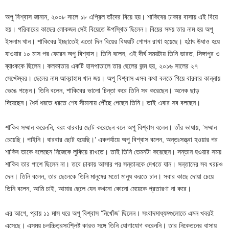
অপু বিশ্বাস জানান, ২০০৮ সালে ১৮ এপ্রিল তাঁদের বিয়ে হয়। শাকিবের ঢাকার বাসায় এই বিয়ে
হয়। পরিবারের কাছের লোকজন সেই বিয়েতে উপস্থিত ছিলেন। বিয়ের সময় তার নাম হয় অপু
ইসলাম খান। শাকিবের ইচ্ছাতেই এতো দিন বিয়ের বিষয়টি গোপন রাখা হয়েছে। হঠাৎ উধাও হয়ে
যাওয়ার ১০ মাস পর ফেরেন অপু বিশ্বাস। তিনি বলেন, এই দীর্ঘ সময়টায় তিনি ভারত, সিঙ্গাপুর ও
ব্যাংককে ছিলেন। কলকাতার একটি হাসপাতালে তার ছেলের জন্ম হয়, ২০১৬ সালের ২৭
সেপ্টেম্বর। ছেলের নাম আব্রাহাম খান জয়। অপু বিশ্বাস এসব কথা বলতে গিয়ে বারবার কান্নায়
ভেঙে পড়েন। তিনি বলেন, শাকিবের ভালো চিন্তা করে তিনি সব করেছেন। অনেক ছাড়
দিয়েছেন। ধৈর্য ধরতে ধরতে শেষ সীমানায় পৌঁছে গেছেন তিনি। তাই এবার সব বলছেন।
শাকিব সম্মান করেননি, বরং বারবার ছোট করেছেন বলে অপু বিশ্বাস বলেন। তাঁর ভাষায়, ‘সম্মান
চেয়েছি। পাইনি। বারবার ছোট হয়েছি।’ একপর্যায়ে অপু বিশ্বাস বলেন, অন্তঃসত্ত্বা হওয়ার পর
শাকিব তাকে বলেছেন নিজেকে লুকিয়ে রাখতে। তাই তিনি তেমনটা করেছেন। সন্তান হওয়ার সময়
শাকিব তার পাশে ছিলেন না। তবে ঢাকায় আসার পর সন্তানকে দেখতে যান। সন্তানের সব খরচও
দেন। তিনি বলেন, তার ছেলেকে তিনি মানুষের মতো মানুষ করতে চান। সবার কাছে দোয়া চেয়ে
তিনি বলেন, আমি চাই, আমার ছেলে যেন কখনো কোনো মেয়েকে প্রতারণা না করে।
এর আগে, প্রায় ১১ মাস ধরে অপু বিশ্বাস ‘নিখোঁজ’ ছিলেন। সংবাদমাধ্যমগুলোতে এমন খবরই
এসেছে। এসময় চলচ্চিত্রসংশ্লিষ্ট কারও সঙ্গে তিনি যোগাযোগ করেননি। তার নিকেতনের বাসায়