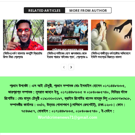
RELATED ARTICLES
MORE FROM AUTHOR
(ভিডিও)ধর্ষণ মামলায় কনটেন্ট ক্রিয়েটর
(ভিডিও)পর্যটকের বেশে কক্সবাজার থেকে
(ভিডিও)গাজীপুরে ধর্ষণচেষ্টার অভিযোগে
রিপন মিয়া গ্রেপ্তার
ইয়াবা পাচারে ‘বাইকার গ্যাং’, গ্রেপ্তার ৬
ইউপি সদস্যের বিরুদ্ধে মামলা
প্রধান উপদেষ্টা : এস আই চৌধুরী, প্রধান সম্পাদক মোঃ ইসমাইল হোসেন ০১৭১৪৪৯৭৮৮৫,
ভারপ্রাপ্ত সম্পাদক : নূসরাত জাহান ইমু, ০১৭১৪৪৯৭৮৮৫ ও ০১৮৪০৬৮৫৭৪০, সিনিয়র স্টাফ
রিপোর্টার : মোঃ মাসুম চৌধুরী ০১৯১৩৩০৩১৯৭, ক্রাইম রিপোর্টার খালেদ মাহমুদ দিপু ০১৯৩৩৭৯৩৯১৮,
সম্পাদকীয় কার্যালয় : ৩৩/৩, উত্তর গোলাপবাগ (গোপিবাগ রেলগেইট), ঢাকা-১২০৩। ফোন :
৭৫৪৬৯৫৭, মোবাইল : ০১৭১৪৪৯৭৮৮৫, ০১৮৪০৬৮৫৭৪০ , ই-মেইল :
Worldcrimenews71@gmail.com