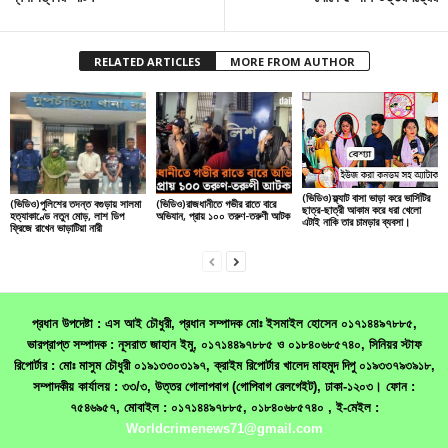
RELATED ARTICLES
MORE FROM AUTHOR
(ভিডিও)ফ্ল্যাট বাসা ভাড়া করে ভার্সিটির
(ভিডিও)পুলিশের তদন্ত বগুড়ায় সালমা
(ভিডিও)রাজধানীতে গভীর রাতে বারে
ছাত্র-ছাত্রী আকাম করে ধরা খেলো
হত্যাকাণ্ডে নতুন মোড়, লাশ ডিপ
অভিযান, প্রায় ১০০ তরুণ-তরুণী আটক
এটাই নাকি তার চামড়ার ব্যবসা।
ফ্রিজে রাখেন ভাড়াটিয়া নারী
প্রধান উপদেষ্টা : এস আই চৌধুরী, প্রধান সম্পাদক মোঃ ইসমাইল হোসেন ০১৭১৪৪৯৭৮৮৫,
ভারপ্রাপ্ত সম্পাদক : নূসরাত জাহান ইমু, ০১৭১৪৪৯৭৮৮৫ ও ০১৮৪০৬৮৫৭৪০, সিনিয়র স্টাফ
রিপোর্টার : মোঃ মাসুম চৌধুরী ০১৯১৩৩০৩১৯৭, ক্রাইম রিপোর্টার খালেদ মাহমুদ দিপু ০১৯৩৩৭৯৩৯১৮,
সম্পাদকীয় কার্যালয় : ৩৩/৩, উত্তর গোলাপবাগ (গোপিবাগ রেলগেইট), ঢাকা-১২০৩। ফোন :
৭৫৪৬৯৫৭, মোবাইল : ০১৭১৪৪৯৭৮৮৫, ০১৮৪০৬৮৫৭৪০ , ই-মেইল :
Worldcrimenews71@gmail.com