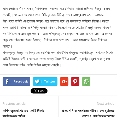
আসাদুজ্জামান খাঁন বলেছেন, ‘আপনাদের সকলের সহযোগিতায় আমরা জঙ্গিদের নিয়ন্ত্রণ করতে
পেরেছি। ৭৫-এর পর থেকে তারা বিভিন্ন নামে বিভিন্ন ভাবে আত্মপ্রকাশ করে। আমাদের
নিরাপত্তা বাহিনী দেশপ্রেমে উদ্বুদ্ধ হয়ে দক্ষতার সঙ্গে খুব সফলভাবে জঙ্গিদের নিয়ন্ত্রণ করতে
সক্ষম হয়েছি। আমরা জঙ্গি নির্মূল করেছি বলি না, নিয়ন্ত্রণ করতে পেরেছি।’ মন্ত্রী বলেন, বিএনপি
গত নির্বাচনে না এসে ভুল করেছে। তারা অগ্নিসন্ত্রাসের মাধ্যমে ক্ষমতায় আসতে চায়। এ দেশের
মানুষ তার দাঁতভাঙ্গা জবাব দিয়েছে। নির্বাচন সময় মতো হবে। তারা সময়মতো ঠিকই নির্বাচনে
আসবে।
মাদকদ্রব্য নিয়ন্ত্রণ অধিদপ্তরের মহাপরিচালক সালাউদ্দিন মাহমুদের সভাপতিত্বে সমাবেশে বিশেষ
অতিথি ছিলেন ফেনী-২ আসনের সংসদ সদস্য নিজাম উদ্দিন হাজারী, স্বরাষ্ট্র মন্ত্রণালয়ের সুরক্ষা
সেবা বিভাগের সচিব ফরিদ উদ্দিন আহম্মদ চৌধুরী।
Facebook
Twitter
Previous article
Next article
আপন জুয়েলার্সের ৮৫ কোটি টাকার
এসএসসি ও সমমানের পরীক্ষা: ফল চ্যালেঞ্জ
স্বর্ণালঙ্কার আটক
পৌনে ৫ লাখ উত্তরপত্রের