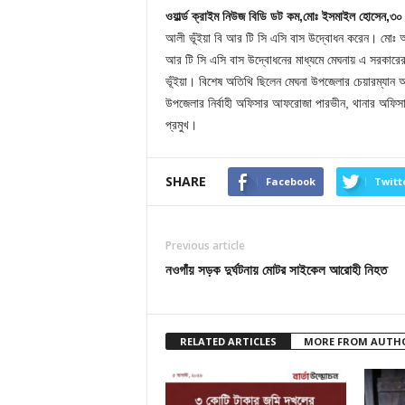
ওয়ার্ল্ড ক্রাইম নিউজ বিডি ডট কম,মোঃ ইসমাইল হোসেন,৩০ 
আলী ভূঁইয়া বি আর টি সি এসি বাস উদ্বোধন করেন। মোঃ আব্
আর টি সি এসি বাস উদ্বোধনের মাধ্যমে মেঘনায় এ সরকার
ভূঁইয়া। বিশেষ অতিথি ছিলেন মেঘনা উপজেলার চেয়ারম্যান 
উপজেলার নির্বাহী অফিসার আফরোজা পারভীন, থানার অফিসার 
প্রমুখ।
SHARE
Facebook
Twitt
Previous article
নওগাঁয় সড়ক দুর্ঘটনায় মোটর সাইকেল আরোহী নিহত
RELATED ARTICLES
MORE FROM AUTH