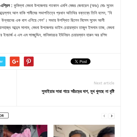
এপ্রিল :
কুমিল্লা মেঘনা উপজেলায় গতকাল এমপি মেজর জেনারেল (অবঃ) মোঃ সুবেদ
দুল্লাহ আল বাকি শামীমের সভাপতিত্বে প্রধান অতিথির বক্তব্যে তিনি বলেন, “বি
ের উন্নয়নের এক ধাপ এগিয়ে গেল”। সভায় উপস্থিত ছিলেন মিসেস সুবেদ আলী
আলহাজ্ব আব্দুস সালাম, মেঘনা উপজেলার ভাইস চেয়ারম্যান তাজুল ইসলাম তাজ, মেঘনা
ইনচার্জ এ এস এম সামছুদ্দিন, মানিকারচর ইউনিয়ন চেয়ারম্যান হারুন অর রশিদ
er
Next article
সুমাইয়ার সারা গায়ে আঁচড়ের দাগ, মুখ খুলছে না বৃষ্টি
OR