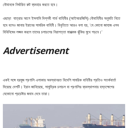
নৌযানকে নির্ধারিত রুট ব্যবহার করতে হবে।
এছাড়া যাত্রার আগে ইসলামি বিপ্লবী গার্ড বাহিনীর (আইআরজিসি) নৌবাহিনীর অনুমতি নিতে
হবে বলেও জানায় ইরানের সামরিক বাহিনী। বিবৃতিতে আরও বলা হয়, ‘যে কোনো জাহাজ এসব
বিধিনিষেধ লঙ্ঘন করলে তাদের চলাচলের নিরাপত্তা মারাত্মক ঝুঁকির মুখে পড়বে।’
Adver
tis
emen
t
একই সঙ্গে হরমুজ প্রণালি এলাকায় অবস্থানরত বিদেশি সামরিক বাহিনীর প্রতিও সতর্কবার্তা
দিয়েছে দেশটি। ইরান জানিয়েছে, সামুদ্রিক চলাচল বা প্রণালির ব্যবস্থাপনায় হস্তক্ষেপের
যেকোনো প্রচেষ্টার জবাব দেবে তারা।