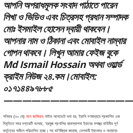
আপনি অপরাধমূলক সংবাদ পাঠাতে পারেন
লিখা ও ভিডিও এবং চিত্রসহ প্রধান সম্পাদক
মোঃ ইসমাইল হোসেন দ্বায়ী থাকবেন।
আপনার নাম ও ঠিকানা এবং মোবাইল নাম্বার
গোপন থাকবে। লিখুন আমার ফেইজ বুকে
Md Ismail Hossain অথবা ওয়ার্ল্ড
ক্রাইম নিউজ ২৪.কম।মোবাইল:
০১৭১৪৪৯৭৮৮৫
—————————————
শনিবার (৩০ মে)
আল জাজিরার
লাইভ আপডেটে বলা হয়, ইরানি গণমাধ্যমে প্রকাশিত এক
বিবৃতিতে সদর দপ্তরটি বলেছে, ‘হরমুজ প্রণালির ব্যবস্থাপনা ইরানের সশস্ত্র বাহিনীর পূর্ণ
কর্তৃত্বের অধীনে পরিচালিত হচ্ছে। সব বাণিজ্যিক জাহাজ, তেলবাহী ট্যাংকার ও অন্যান্য