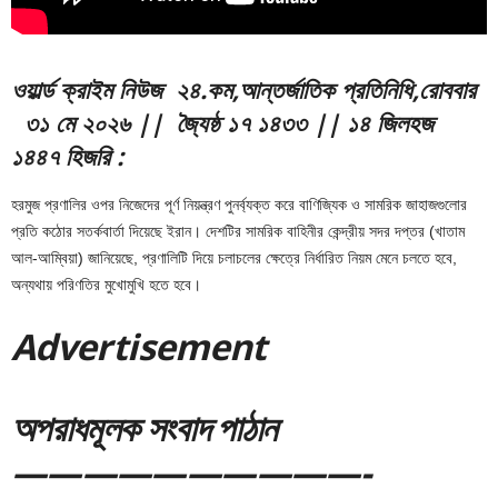
ও
য়ার্ল্ড ক্রাইম নিউজ ২
৪.
ক
ম,আন্তর্জাতিক প্রতিনিধি
,রোববার
৩১ মে ২০২৬ || জ্যৈষ্ঠ ১৭ ১৪৩৩ || ১৪ জিলহজ
১৪৪৭ হিজরি
:
হরমুজ প্রণালির ওপর নিজেদের পূর্ণ নিয়ন্ত্রণ পুনর্ব্যক্ত করে বাণিজ্যিক ও সামরিক জাহাজগুলোর
প্রতি কঠোর সতর্কবার্তা দিয়েছে ইরান। দেশটির সামরিক বাহিনীর কেন্দ্রীয় সদর দপ্তর (খাতাম
আল-আম্বিয়া) জানিয়েছে, প্রণালিটি দিয়ে চলাচলের ক্ষেত্রে নির্ধারিত নিয়ম মেনে চলতে হবে,
অন্যথায় পরিণতির মুখোমুখি হতে হবে।
Adver
tis
emen
t
অপরাধমূলক সংবাদ পাঠান
——————————-