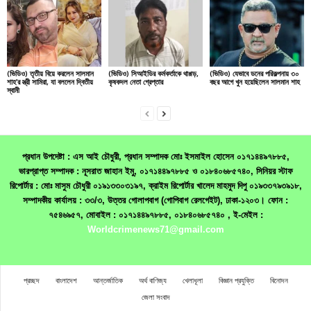
(ভিডিও) তৃতীয় বিয়ে করলেন সালমান
(ভিডিও) সিআইডির কর্মকর্তাকে থাপ্পড়,
(ভিডিও) যেভাবে ডনের পরিকল্পনায় ৩০
শাহ’র স্ত্রী সামিরা, যা বললেন দ্বিতীয়
কৃষকদল নেতা গ্রেপ্তার
বছর আগে খুন হয়েছিলেন সালমান শাহ
স্বামী
প্রধান উপদেষ্টা : এস আই চৌধুরী, প্রধান সম্পাদক মোঃ ইসমাইল হোসেন ০১৭১৪৪৯৭৮৮৫,
ভারপ্রাপ্ত সম্পাদক : নূসরাত জাহান ইমু, ০১৭১৪৪৯৭৮৮৫ ও ০১৮৪০৬৮৫৭৪০, সিনিয়র স্টাফ
রিপোর্টার : মোঃ মাসুম চৌধুরী ০১৯১৩৩০৩১৯৭, ক্রাইম রিপোর্টার খালেদ মাহমুদ দিপু ০১৯৩৩৭৯৩৯১৮,
সম্পাদকীয় কার্যালয় : ৩৩/৩, উত্তর গোলাপবাগ (গোপিবাগ রেলগেইট), ঢাকা-১২০৩। ফোন :
৭৫৪৬৯৫৭, মোবাইল : ০১৭১৪৪৯৭৮৮৫, ০১৮৪০৬৮৫৭৪০ , ই-মেইল :
Worldcrimenews71@gmail.com
প্রচ্ছদ
বাংলাদেশ
আন্তর্জাতিক
অর্থ বাণিজ্য
খেলাধূলা
বিজ্ঞান প্রযুক্তি
বিনোদন
জেলা সংবাদ