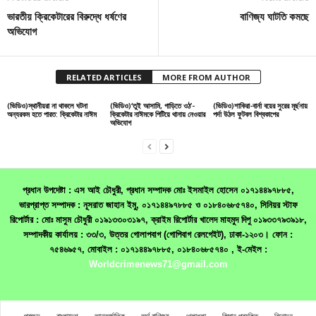
ভারতীয় ক্রিকেটারের বিরুদ্ধে ধর্ষণের
বাণিজ্য ঘাটতি কমছে
অভিযোগ
RELATED ARTICLES
MORE FROM AUTHOR
(ভিডিও)স্থানীয়রা না থাকলে ঘটনা
(ভিডিও)‘তুই আসামি, গাড়িতে ওঠ’-
(ভিডিও)শাকিরা-বার্না বয়ের সুরের মূর্ছনায়
অন্যরকম হতে পারত: ক্রিকেটার নাঈম
ক্রিকেটার নাঈমকে পিটিয়ে থানায় নেওয়ার
পর্দা উঠল ফুটবল বিশ্বকাপের
অভিযোগ
প্রধান উপদেষ্টা : এস আই চৌধুরী, প্রধান সম্পাদক মোঃ ইসমাইল হোসেন ০১৭১৪৪৯৭৮৮৫,
ভারপ্রাপ্ত সম্পাদক : নূসরাত জাহান ইমু, ০১৭১৪৪৯৭৮৮৫ ও ০১৮৪০৬৮৫৭৪০, সিনিয়র স্টাফ
রিপোর্টার : মোঃ মাসুম চৌধুরী ০১৯১৩৩০৩১৯৭, ক্রাইম রিপোর্টার খালেদ মাহমুদ দিপু ০১৯৩৩৭৯৩৯১৮,
সম্পাদকীয় কার্যালয় : ৩৩/৩, উত্তর গোলাপবাগ (গোপিবাগ রেলগেইট), ঢাকা-১২০৩। ফোন :
৭৫৪৬৯৫৭, মোবাইল : ০১৭১৪৪৯৭৮৮৫, ০১৮৪০৬৮৫৭৪০ , ই-মেইল :
Worldcrimenews71@gmail.com
প্রচ্ছদ
বাংলাদেশ
আন্তর্জাতিক
অর্থ বাণিজ্য
খেলাধূলা
বিজ্ঞান প্রযুক্তি
বিনোদন