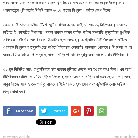
প্রথমবারের মতো বাংলাদেশকে ওয়ানডে ৠাংকিংয়ের সাত নম্বরে তোলেন হাথুরুসিংহে। তার
পারফরমেন্সে খুশি হয়েই বিসিবি তাকে ২০১৯ সালের বিশ্বকাপ পর্যন্ত রেখে দিচ্ছে।
লঙ্কান এই কোচের অধীনে টি-টোয়েন্টির এশিয়া কাপের ফাইনাল খেলেছে টাইগাররা। ভারতের
মাটিতে টি-টোয়েন্টির বিশ্বকাপে দারুণ পারফর্ম করেন তামিম-সাকিব-মাশরাফি-মুস্তাফিজ-মুশফিক-
সাব্বিররা। টেস্টেও তার শিষ্যরা উন্নতির ছাপ রেখেছে। অস্ট্রেলিয়া-নিউজিল্যান্ডের মাটিতে
ওয়ানডে বিশ্বকাপে হাথুরুসিংহের অধীনে টাইগাররা কোয়ার্টার ফাইনালে খেলেছে। বিশ্বকাপের পর
ঘরের মাটিতে ভারত, পাকিস্তান, দক্ষিণ আফ্রিকা আর জিম্বাবুয়েকে সিরিজ হারায় টাইগাররা।
৩০ জুন বিসিবির সাথে হাথুরুসিংহের দুই বছরের চুক্তির মেয়াদ শেষ হওয়ার কথা ছিল। এর আগে
টাইগারদের বোলিং কোচ হিথ স্ট্রিক নিজের চুক্তির মেয়াদ না বাড়িয়ে দায়িত্ব ছেড়ে দেন। তবে,
হাথুরুসিংহের সঙ্গে ২০১৯ পর্যন্ত থাকছেন ফিল্ডিং কোচ হ্যালসেল এবং কন্ডিশনিং কোচ মারিও
ভিল্লাভারায়েন।
Facebook
Twitter
Previous article
Next article