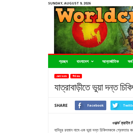
SUNDAY, AUGUST 9, 2026
Worldcrimenews24.com
প্রচ্ছদ
বাংলাদেশ
আন্তর্জাতিক
অর্থ
জেলা সংবাদ
শীর্ষ খবর
যাত্রাবাড়ীতে ভুয়া দন্ত চি
SHARE
Facebook
Twitt
ওয়ার্ল্ড ক্রাই
হাবিবুর রহমান নামে এক ভুয়া দন্ত চিকিৎসককে গ্রেফতার ক