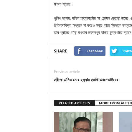
মামলা হয়েছে।
পুলিশ জানায়, দক্ষিণ যাত্রাবাড়ীর ‘মা ডেন্টাল কেয়ার’ নাম
চিকিৎসাবিদ্যা অধ্যয়ন না করেও সবার কাছে নিজেকে ডাক্তা
তার গ্রামের বাড়ি মাগুরার মহম্মদপুর থানার চুলারগাতি গ্রা
SHARE
Facebook
Twitt
Previous article
স্ত্রীকে এসিড মেরে হত্যার হুমকি এএসআইয়ের
RELATED ARTICLES
MORE FROM AUTH