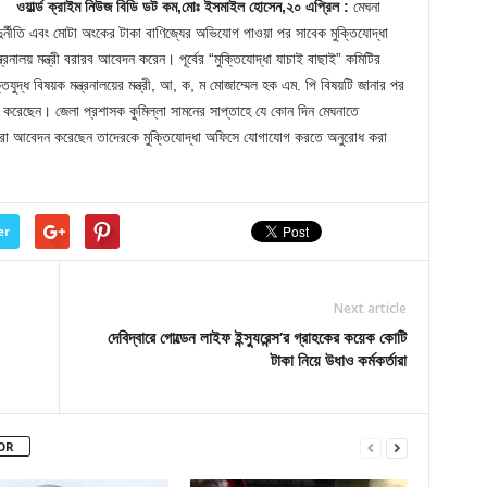
ওয়ার্ল্ড ক্রাইম নিউজ বিডি ডট কম,মোঃ ইসমাইল হোসেন,২০ এপ্রিল :
মেঘনা
ুর্নীতি এবং মোটা অংকের টাকা বাণিজ্যের অভিযোগ পাওয়া পর সাবেক মুক্তিযোদ্ধা
ত্রনালয় মন্ত্রী বরারব আবেদন করেন। পূর্বের “মুক্তিযোদ্ধা যাচাই বাছাই” কমিটির
ুদ্ধ বিষয়ক মন্ত্রনালয়ের মন্ত্রী, আ, ক, ম মোজাম্মেল হক এম. পি বিষয়টি জানার পর
ণ করেছেন। জেলা প্রশাসক কুমিল্লা সামনের সাপ্তাহে যে কোন দিন মেঘনাতে
ারা আবেদন করেছেন তাদেরকে মুক্তিযোদ্ধা অফিসে যোগাযোগ করতে অনুরোধ করা
er
Next article
দেবিদ্বারে গোল্ডেন লাইফ ইন্স্যুরেন্স’র গ্রাহকের কয়েক কোটি
টাকা নিয়ে উধাও কর্মকর্তারা
OR