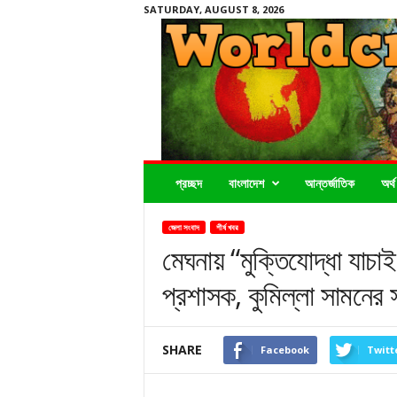
SATURDAY, AUGUST 8, 2026
Worldcrimenews24.com
প্রচ্ছদ
বাংলাদেশ
আন্তর্জাতিক
অর্থ
জেলা সংবাদ
শীর্ষ খবর
মেঘনায় “মুক্তিযোদ্ধা যাচা
প্রশাসক, কুমিল্লা সামনের
SHARE
Facebook
Twitt