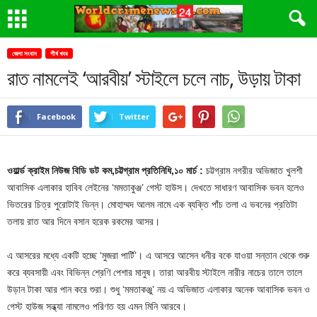
জেলা সংবাদ
শীর্ষ খবর
রাত নামলেই ‘আরবীয়’ স্টাইলে চলে নাচ, উড়ায় টাকা
Facebook
Twitter
ওয়ার্ল্ড ক্রাইম নিউজ বিডি ডট কম,চট্টগ্রাম প্রতিনিধি,১০ মার্চ :
চট্টগ্রাম নগরীর অভিজাত খুলশী
আবাসিক এলাকার হাবিব লেইনের ‘মমতাকুঞ্জ’ গেস্ট হাউস। দেখতে সাধারণ আবাসিক ভবন হলেও
ভিতরের চিত্র পুরোটাই ভিন্ন। মোহাম্মদ আলম নামে এক ব্যক্তি পাঁচ তলা এ ভবনের প্রতিটা
তলায় রাত আর দিনে বসান হরেক রকমের আসর।
এ আসরের মধ্যে একটি হচ্ছে ‘মুজরা পার্টি’। এ আসরে আসেন ধনীর বকে যাওয়া সন্তান থেকে শুরু
করে ব্যবসায়ী এবং বিভিন্ন শ্রেণি পেশার মানুষ। তারা আরবীয় স্টাইলে নারীর নাচের তালে তালে
উড়ান টাকা আর পান করে শুরা। শুধু ‘মমতাকঞ্জু’ নয় এ অভিজাত এলাকার অনেক আবাসিক ভবন ও
গেস্ট হাউজ সন্ধ্যা নামলেও পরিণত হয় এমন মিনি আরবে।