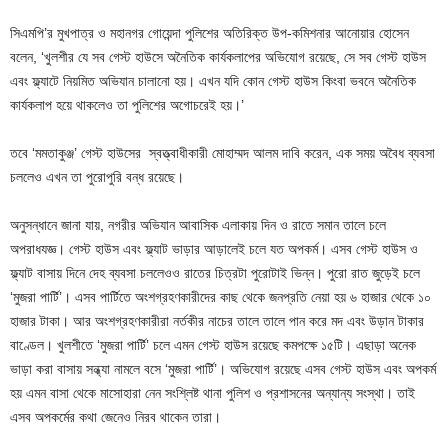
সিএমপি’র মুখপাত্র ও মহানগর গোয়েন্দা পুলিশের অতিরিক্ত উপ-কমিশনার আনোয়ার হোসেন
বলেন, ‘খুলশীর যে সব গেস্ট হাউসে অনৈতিক কার্যকলাপের অভিযোগ রয়েছে, সে সব গেস্ট হাউস
এবং ফ্ল্যাটে নিয়মিত অভিযান চালানো হয়। এখন যদি কোন গেস্ট হাউস কিংবা ভবনে অনৈতিক
কার্যকলাপ হয়ে থাকলেও তা পুলিশের অগোচরেই হয়।’
তবে ‘মমতাকুঞ্জ’ গেস্ট হাউসের স্বত্ত্বাধীকারী মোহাম্মদ আলম দাবি করেন, এক সময় অবৈধ ব্যবসা
চললেও এখন তা পুরোপুরি বন্ধ রয়েছে।
অনুসন্ধানে জানা যায়, নগরীর অভিযান আবাসিক এলাকায় দিন ও রাতে সমান তালে চলে
অপরাধযজ্ঞ। গেস্ট হাউস এবং ফ্ল্যাট ভাড়ার আড়ালেই চলে যত অপকর্ম। এসব গেস্ট হাউস ও
ফ্ল্যাট বাসায় দিনে দেহ ব্যবসা চললেওও রাতের চিত্রটা পুরোটাই ভিন্ন। পুরো রাত জুড়েই চলে
‘মুজরা পার্টি’। এসব পার্টিতে অংশগ্রহণকারীদের কাছ থেকে জনপ্রতি নেয়া হয় ৬ হাজার থেকে ১০
হাজার টাকা। আর অংশগ্রহণকারীরা নর্তকীর নাচের তালে তালে পান করে মদ এবং উড়ান টাকার
বাণ্ডেল। খুলশীতে ‘মুজরা পার্টি’ চলে এমন গেস্ট হাউস রয়েছে কমপক্ষে ১৫টি। এছাড়া অনেক
ভাড়া করা বাসায় সন্ধ্যা নামলে বসে ‘মুজরা পার্টি’। অভিযোগ রয়েছে এসব গেস্ট হাউস এবং অপকর্ম
হয় এমন বাসা থেকে মাসোহারা নেন সংশ্লিষ্ট থানা পুলিশ ও প্রশাসনের অন্যান্য সংস্থা। তাই
এসব অপকর্মের কথা জেনেও নিরব থাকেন তারা।