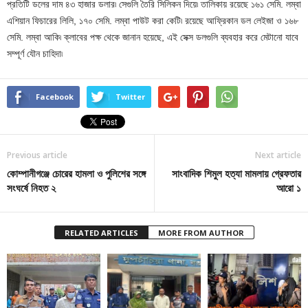
প্রতিটি ডলের দাম ৪৩ হাজার ডলার৷ সেগুলি তৈরি সিলিকন দিয়ে৷ তালিকায় রয়েছে ১৬১ সেমি. লম্বা
এশিয়ান ফিচারের লিলি, ১৭০ সেমি. লম্বা পাউট করা কেটি৷ রয়েছে আফ্রিকান ডল লেইজা ও ১৬৮
সেমি. লম্বা আকি৷ ক্লাবের পক্ষ থেকে জানান হয়েছে, এই সেক্স ডলগুলি ব্যবহার করে মেটানো যাবে
সম্পূর্ণ যৌন চাহিদা৷
Facebook
Twitter
Previous article
Next article
কোম্পানীগঞ্জে চোরের হামলা ও পুলিশের সঙ্গে
সাংবাদিক শিমুল হত্যা মামলায় গ্রেফতার
সংঘর্ষে নিহত ২
আরো ১
RELATED ARTICLES
MORE FROM AUTHOR