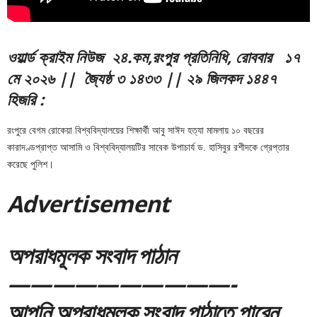
ও
য়ার্ল্ড ক্রাইম নিউজ ২
৪.
ক
ম,রংপুর প্রতিনিধি
, রোববার ১৭
মে ২০২৬ || জ্যৈষ্ঠ ৩ ১৪৩৩ || ২৯ জিলকদ ১৪৪৭
হিজরি
:
রংপুরে বেগম রোকেয়া বিশ্ববিদ্যালয়ের শিক্ষার্থী আবু সাঈদ হত্যা মামলায় ১০ বছরের
কারাদণ্ডপ্রাপ্ত আসামি ও বিশ্ববিদ্যালয়টির সাবেক উপাচার্য ড. হাসিবুর রশীদকে গ্রেপ্তার
করেছে পুলিশ।
Adver
tis
emen
t
অপরাধমূলক সংবাদ পাঠান
——————————-
আপনি অপরাধমূলক সংবাদ পাঠাতে পারেন