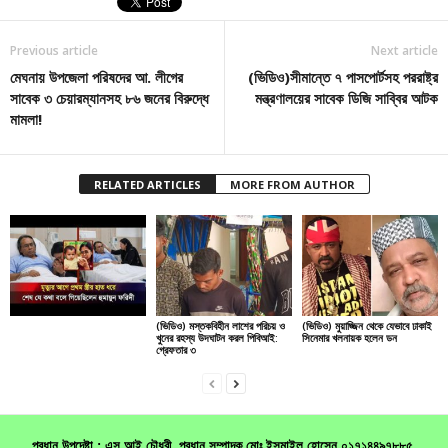
Previous article
Next article
মেঘনায় উপজেলা পরিষদের আ. লীগের
(ভিডিও)সীমান্তে ৭ পাসপোর্টসহ পররাষ্ট্র
সাবেক ৩ চেয়ারম্যানসহ ৮৬ জনের বিরুদ্ধে
মন্ত্রণালয়ের সাবেক ডিজি সাব্বির আটক
মামলা!
RELATED ARTICLES
MORE FROM AUTHOR
(ভিডিও) মস্তকবিহীন লাশের পরিচয় ও
(ভিডিও) মুয়াজ্জিন থেকে যেভাবে ঢাকাই
খুনের রহস্য উদঘাটন করল পিবিআই:
সিনেমার খলনায়ক হলেন ডন
গ্রেফতার ৩
প্রধান উপদেষ্টা : এস আই চৌধুরী, প্রধান সম্পাদক মোঃ ইসমাইল হোসেন ০১৭১৪৪৯৭৮৮৫,