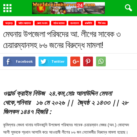
অন্যান্য
আইন আদালত
জেলা সংবাদ
পাঠক মতামত
বাংলাদেশ
রাজনীতি
শীর্ষ খবর
মেঘনায় উপজেলা পরিষদের আ. লীগের সাবেক ৩
চেয়ারম্যানসহ ৮৬ জনের বিরুদ্ধে মামলা!
Facebook
Twitter
ও
য়ার্ল্ড ক্রাইম নিউজ ২
৪.
ক
ম,মোঃ আলাউদ্দিন মেঘনা
থেকে
,শনিবার ১৬ মে ২০২৬ || জ্যৈষ্ঠ ২ ১৪৩৩ || ২৮
জিলকদ ১৪৪৭ হিজরি
:
কুমিল্লার মেঘনা থানায় দাউদকান্দি উপজেলা পরিষদের সাবেক চেয়ারম্যান মেজর (অব.) মোহাম্মদ
আলী সুমনকে প্রধান আসামি করে আওয়ামী লীগের ৮৬ জন নেতাকর্মীর বিরুদ্ধে মামলা হয়েছে।