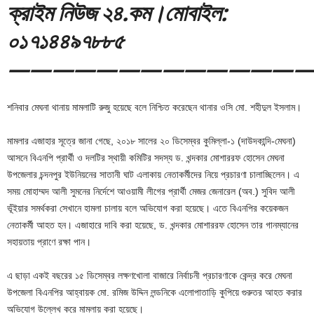
ক্রাইম নিউজ ২৪.কম।মোবাইল:
০১৭১৪৪৯৭৮৮৫
—————————————
শনিবার মেঘনা থানায় মামলাটি রুজু হয়েছে বলে নিশ্চিত করেছেন থানার ওসি মো. শহীদুল ইসলাম।
মামলার এজাহার সূত্রে জানা গেছে, ২০১৮ সালের ২০ ডিসেম্বর কুমিল্লা-১ (দাউদকান্দি-মেঘনা)
আসনে বিএনপি প্রার্থী ও দলটির স্থায়ী কমিটির সদস্য ড. খন্দকার মোশাররফ হোসেন মেঘনা
উপজেলার চন্দনপুর ইউনিয়নের সাতানী ঘাট এলাকায় নেতাকর্মীদের নিয়ে প্রচারণা চালাচ্ছিলেন। এ
সময় মোহাম্মদ আলী সুমনের নির্দেশে আওয়ামী লীগের প্রার্থী মেজর জেনারেল (অব.) সুবিদ আলী
ভূঁইয়ার সমর্থকরা সেখানে হামলা চালায় বলে অভিযোগ করা হয়েছে। এতে বিএনপির কয়েকজন
নেতাকর্মী আহত হন। এজাহারে দাবি করা হয়েছে, ড. খন্দকার মোশাররফ হোসেন তার গানম্যানের
সহায়তায় প্রাণে রক্ষা পান।
এ ছাড়া একই বছরের ১৫ ডিসেম্বর লক্ষণখোলা বাজারে নির্বাচনী প্রচারণাকে কেন্দ্র করে মেঘনা
উপজেলা বিএনপির আহ্বায়ক মো. রমিজ উদ্দিন লন্ডনিকে এলোপাতাড়ি কুপিয়ে গুরুতর আহত করার
অভিযোগ উল্লেখ করে মামলায় করা হয়েছে।