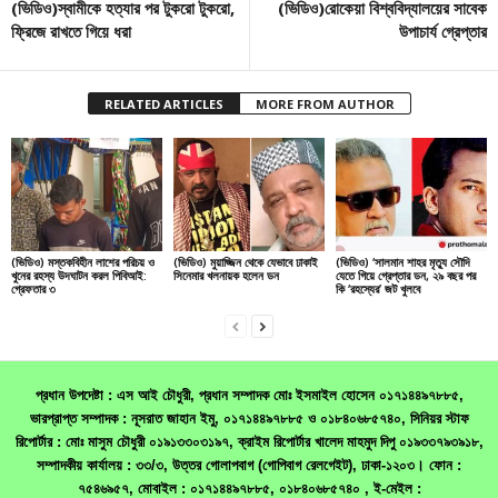
(ভিডিও)স্বামীকে হত্যার পর টুকরো ‍টুকরো,
(ভিডিও)রোকেয়া বিশ্ববিদ্যালয়ের সাবেক
ফ্রিজে রাখতে গিয়ে ধরা
উপাচার্য গ্রেপ্তার
RELATED ARTICLES
MORE FROM AUTHOR
(ভিডিও) মস্তকবিহীন লাশের পরিচয় ও
(ভিডিও) মুয়াজ্জিন থেকে যেভাবে ঢাকাই
(ভিডিও) ‘সালমান শাহর মৃত্যু সৌদি
খুনের রহস্য উদঘাটন করল পিবিআই:
সিনেমার খলনায়ক হলেন ডন
যেতে গিয়ে গ্রেপ্তার ডন, ২৯ বছর পর
গ্রেফতার ৩
কি ‘রহস্যের’ জট খুলবে
প্রধান উপদেষ্টা : এস আই চৌধুরী, প্রধান সম্পাদক মোঃ ইসমাইল হোসেন ০১৭১৪৪৯৭৮৮৫,
ভারপ্রাপ্ত সম্পাদক : নূসরাত জাহান ইমু, ০১৭১৪৪৯৭৮৮৫ ও ০১৮৪০৬৮৫৭৪০, সিনিয়র স্টাফ
রিপোর্টার : মোঃ মাসুম চৌধুরী ০১৯১৩৩০৩১৯৭, ক্রাইম রিপোর্টার খালেদ মাহমুদ দিপু ০১৯৩৩৭৯৩৯১৮,
সম্পাদকীয় কার্যালয় : ৩৩/৩, উত্তর গোলাপবাগ (গোপিবাগ রেলগেইট), ঢাকা-১২০৩। ফোন :
৭৫৪৬৯৫৭, মোবাইল : ০১৭১৪৪৯৭৮৮৫, ০১৮৪০৬৮৫৭৪০ , ই-মেইল :