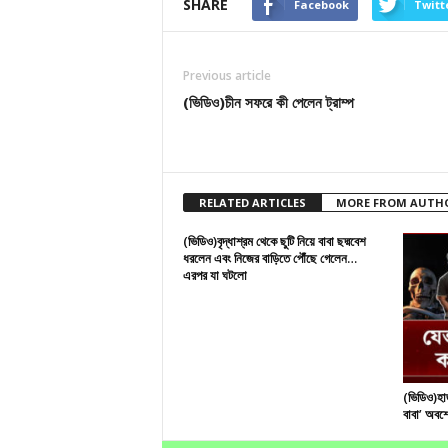
SHARE
Facebook
Twitt
Previous article
(ভিডিও)চীন সফরে কী পেলেন ট্রাম্প
RELATED ARTICLES
MORE FROM AUTH
(ভিডিও)বৃদ্ধাশ্রম থেকে ছুটি নিয়ে বাবা ছদ্মবেশ
ধরলেন এবং নিজের বাড়িতে পৌঁছে গেলেন…
এরপর যা ঘটলো
(ভিডিও)হা
বাবা’ অবশ