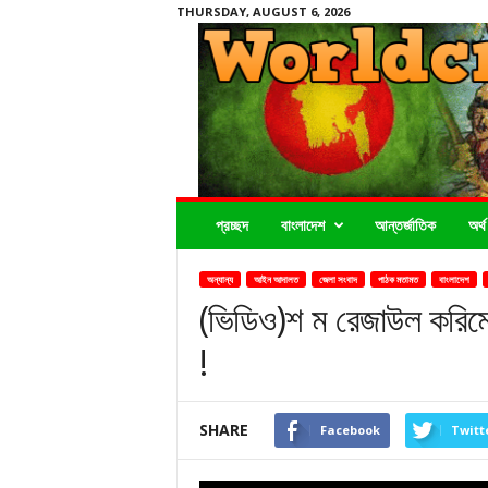
THURSDAY, AUGUST 6, 2026
Worldcrimenews24.com
প্রচ্ছদ
বাংলাদেশ
আন্তর্জাতিক
অর্থ
অন্যান্য
আইন আদালত
জেলা সংবাদ
পাঠক মতামত
বাংলাদেশ
(ভিডিও)শ ম রেজাউল করিমের
!
SHARE
Facebook
Twitt