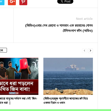
er
Next article
(ভিডিও)এবার শেখ রেহানা ও সালমান এফ রহমানের গোপন
টেলিসংলাপ ফাঁস (অডিও)
OR
জারো মানুষের সর্বনাশ করা সেই ’জিন-
(ভিডিও)হরমুজ প্রণালীতে জাহাজের রুট নিয়ে
েষে ধরা! |
একমত ইরান ও ওমান