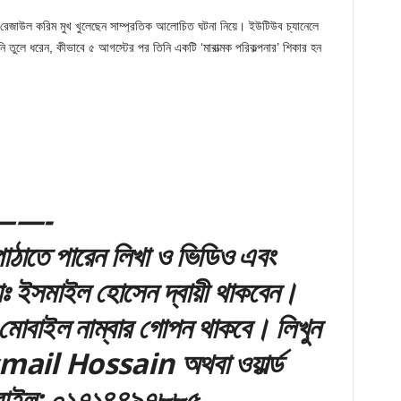
 রেজাউল করিম মুখ খুলেছেন সাম্প্রতিক আলোচিত ঘটনা নিয়ে। ইউটিউব চ্যানেলে
ি তুলে ধরেন, কীভাবে ৫ আগস্টের পর তিনি একটি ‘মারাত্মক পরিকল্পনার’ শিকার হন
—-
ঠাতে পারেন লিখা ও ভিডিও এবং
মোঃ ইসমাইল হোসেন দ্বায়ী থাকবেন।
মোবাইল নাম্বার গোপন থাকবে। লিখুন
ail Hossain অথবা ওয়ার্ল্ড
বাইল: ০১৭১৪৪৯৭৮৮৫