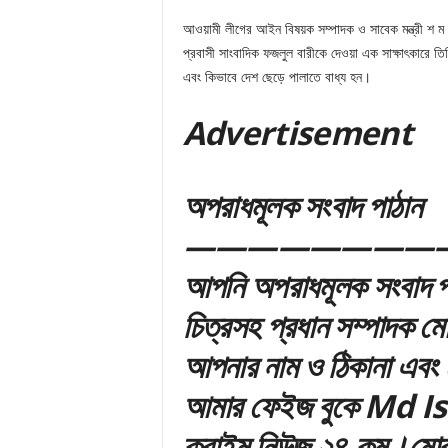
আওয়ামী লীগের আইন বিষয়ক সম্পাদক ও সাবেক মন্ত্রী শ ম
প্রবাসী সাংবাদিক ফজলুল বারীকে দেওয়া এক সাক্ষাৎকারে তিন
এবং কিভাবে দেশ ছেড়ে পালাতে বাধ্য হন।
Adver
tis
emen
t
অপরাধমূলক সংবাদ পাঠান
—————————
আপনি অপরাধমূলক সংবাদ পা
চিত্রসহ প্রধান সম্পাদক 
আপনার নাম ও ঠিকানা এবং 
আমার ফেইজ বুকে Md Ism
ক্রাইম নিউজ ২৪.কম।মো