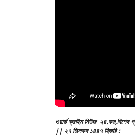
ও
য়ার্ল্ড ক্রাইম নিউজ ২
৪.
ক
ম,বিশেষ প্
|| ২৭ জিলকদ ১৪৪৭ হিজরি
: