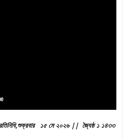
রতিনিধি
,শুক্রবার ১৫ মে ২০২৬ || জ্যৈষ্ঠ ১ ১৪৩৩