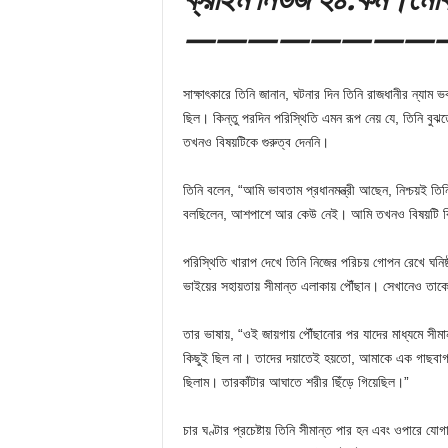
————————
সাক্ষাৎকারে তিনি জানান, ঘটনার দিন তিনি রাজধানীর ন্যাম
ছিল। কিন্তু পরদিন পরিস্থিতি এমন রূপ নেয় যে, তিনি বুঝ
তখনও বিষয়টিকে গুরুত্ব দেননি।
তিনি বলেন, “আমি ভাবতাম প্রধানমন্ত্রী আছেন, নিশ্চয়ই তিন
বলছিলেন, আশপাশে আর কেউ নেই। আমি তখনও বিষয়টি বি
পরিস্থিতি খারাপ দেখে তিনি নিজের পরিচয় গোপন রেখে ঘন
ভাইয়ের সহায়তায় সীমান্ত এলাকায় পৌঁছান। সেখানেও তাক
তার ভাষায়, “ওই জায়গায় পৌঁছানোর পর যাদের মাধ্যমে সীম
কিছুই ছিল না। তাদের দয়াতেই হয়তো, আমাকে এক গাছবাগানে
ছিলাম। তারকাঁটার আঘাতে শরীর ছিঁড়ে গিয়েছিল।”
চার ঘণ্টার প্রচেষ্টায় তিনি সীমান্ত পার হন এবং ওপারে