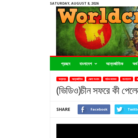
SATURDAY, AUGUST 8, 2026
Worldcrimenews24.com
প্রচ্ছদ
বাংলাদেশ
আন্তর্জাতিক
অর্থ
অন্যান্য
আন্তর্জাতিক
জেলা সংবাদ
পাঠক মতামত
বাংলাদেশ
র
(ভিডিও)চীন সফরে কী পেলেন 
SHARE
Facebook
Twitt