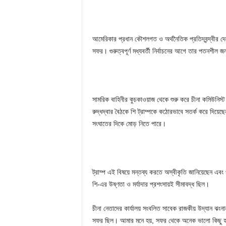
আমেরিকার প্রধান কৌশলগত ও অর্থনৈতিক প্রতিদ্বন্দ্বীর দে
সফর। গুরুত্বপূর্ণ মধ্যবর্তী নির্বাচনের আগে তার পতনশীল 
সামরিক বাহিনীর কুচকাওয়াজ থেকে শুরু করে চীনা কমিউনিস্ট পা
রুদ্ধদ্বার বৈঠকে শি ট্রাম্পকে কঠোরভাবে সতর্ক করে দিয়েছে
সংঘাতের দিকে মোড় নিতে পারে।
ট্রাম্প এই বিষয়ে মন্তব্য করতে অস্বীকৃতি জানিয়েছেন এব
শি-এর উষ্ণতা ও মর্যাদার প্রশংসায়ই সীমাবদ্ধ ছিল।
চীনা নেতাদের কার্যালয় সংবলিত সাবেক রাজকীয় উদ্যান ঝংন
সফর ছিল। আমার মনে হয়, সফর থেকে অনেক ভালো কিছু 