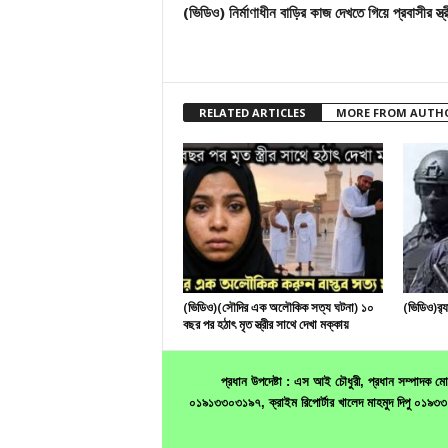
(ভিডিও) নির্মাণাধীন বাড়ির কাজ দেখতে গিয়ে প্রবাসীর স্ত্র
RELATED ARTICLES
MORE FROM AUTH
(ভিডিও)(সৌদির এক অলৌকিক সত্য ঘটনা) ১০
(ভিডিও)র‌
বছর পর হঠাৎ মৃত স্ত্রীর সাথে দেখা মক্কায়
প্রধান উপদেষ্টা : এস আই চৌধুরী, প্রধান সম্পাদক
০১৯১৩৩০৩১৯৭, ক্রাইম রিপোর্টার খালেদ মাহমুদ দিপু ০