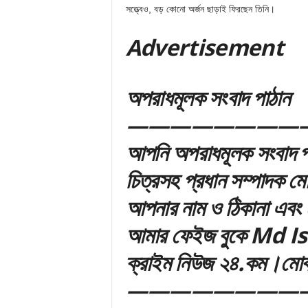
সত্ত্বেও, বড় কোনো অর্জন ছাড়াই ফিরছেন তিনি।
Adver
tis
emen
t
অপরাধমূলক সংবাদ পাঠান
—————————
আপনি অপরাধমূলক সংবাদ পা
চিত্রসহ প্রধান সম্পাদক 
আপনার নাম ও ঠিকানা এবং 
আমার ফেইজ বুকে Md Ism
ক্রাইম নিউজ ২৪.কম।মো
————————