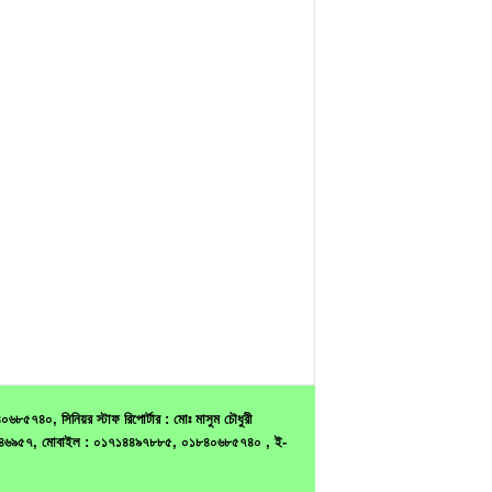
৫৭৪০, সিনিয়র স্টাফ রিপোর্টার : মোঃ মাসুম চৌধুরী
ন : ৭৫৪৬৯৫৭, মোবাইল : ০১৭১৪৪৯৭৮৮৫, ০১৮৪০৬৮৫৭৪০ , ই-