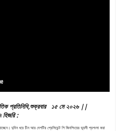
তিক প্রতিনিধি
,শুক্রবার ১৫ মে ২০২৬ ||
 হিজরি
:
াচ্ছেন। দুদিন ধরে চীন আর দেশটির প্রেসিডেন্ট শি জিনপিংয়ের ভূয়সী প্রশংসা করা