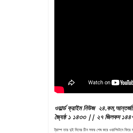
ও
য়ার্ল্ড ক্রাইম নিউজ ২
৪.
ক
ম,আন্তর্জা
জ্যৈষ্ঠ ১ ১৪৩৩ || ২৭ জিলকদ ১৪৪৭
ট্রাম্প তার দুই দিনের চীন সফর শেষ করে ওয়াশিংটনে ফিরে য