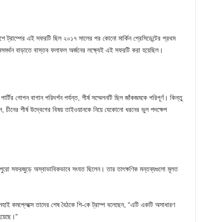
শে ট্রাম্পের এই সফরটি ছিল ২০১৭ সালের পর কোনো মার্কিন প্রেসিডেন্টের প্রথম
জনসমর্থন বাড়াতে বাস্তব ফলাফল অর্জনের লক্ষ্যেই এই সফরটি করা হয়েছিল।
র্টির গোপন বাগান পরিদর্শন পর্যন্ত, শীর্ষ সম্মেলনটি ছিল জাঁকজমকে পরিপূর্ণ। কিন্তু
ন, চীনের শীর্ষ উদ্বেগের বিষয় তাইওয়ানকে নিয়ে যেকোনো ধরনের ভুল পদক্ষেপ
ং পুরো সফরজুড়ে অস্বাভাবিকভাবে সংযত ছিলেন। তার তাৎক্ষণিক মন্তব্যগুলো মূলত
ানহাই কমপ্লেক্সে তাদের শেষ বৈঠকে শি-কে ট্রাম্প বলেছেন, “এটি একটি অসাধারণ
হয়েছে।”