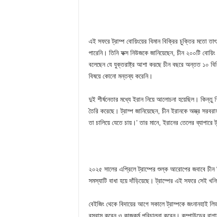
এই সফরে ট্রাম্প বোয়িংয়ের বিমান বিক্রির চুক্তির মতো তা
পারেনি। তিনি ফক্স নিউজকে জানিয়েছেন, চীন ২০০টি বোয়িং ব
বলেছেন যে যুক্তরাষ্ট্র আশা করছে চীন বছরে অন্তত ১০ বিলিয
বিষয়ে কোনো মন্তব্য করেনি।
দুই শীর্ষনেতার মধ্যে ইরান নিয়ে আলোচনা হয়েছিল। কিন্তু শি
তৈরি করেছে। ট্রাম্প জানিয়েছেন, চীন ইরানকে অস্ত্র সরবর
তা চালিয়ে যেতে চায়।’ তার মানে, ইরানের তেলের ব্যাপারে ট্
২০২৫ সালের এপ্রিলে ট্রাম্পের শুল্ক আরোপের জবাবে চীন ব
সমস্যাটি বাধা হয়ে দাঁড়িয়েছে। ট্রাম্পের এই সফরে সেই খ
বেইজিং থেকে বিদায়ের আগে সকালে ট্রাম্পকে জংনানহাই লিডা
বসবাস করেন ও কাজকর্ম পরিচালনা করেন। কম্পাউন্ডের বাগা