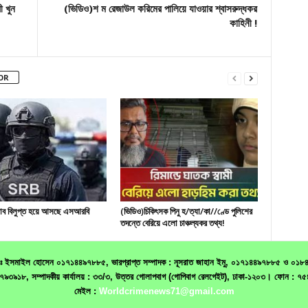
ী খুন
(ভিডিও)শ ম রেজাউল করিমের পালিয়ে যাওয়ার শ্বাসরুদ্ধকর
কাহিনী !
OR
্যাব বিলুপ্ত হয়ে আসছে এসআরবি
(ভিডিও)চিকিৎসক পিনু হ/ত্যা/কা//ণ্ডে পুলিশের
তদন্তে বেরিয়ে এলো চাঞ্চল্যকর তথ্য!
 মোঃ ইসমাইল হোসেন ০১৭১৪৪৯৭৮৮৫, ভারপ্রাপ্ত সম্পাদক : নূসরাত জাহান ইমু, ০১৭১৪৪৯৭৮৮৫ ও ০১৮৪০৬৮
১৯৩৩৭৯৩৯১৮, সম্পাদকীয় কার্যালয় : ৩৩/৩, উত্তর গোলাপবাগ (গোপিবাগ রেলগেইট), ঢাকা-১২০৩। ফো
মেইল :
Worldcrimenews71@gmail.com