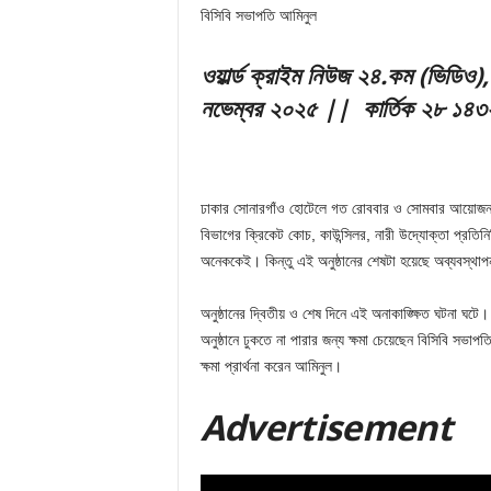
বিসিবি সভাপতি আমিনুল
ও
য়ার্ল্ড ক্রাইম নিউজ ২৪.কম (ভিডিও)
নভেম্বর ২০২৫ || কার্তিক ২৮ ১৪
ঢাকার সোনারগাঁও হোটেলে গত রোববার ও সোমবার আয়োজন কর
বিভাগের ক্রিকেট কোচ, কাউন্সিলর, নারী উদ্যোক্তা প্রতিনিধি
অনেককেই। কিন্তু এই অনুষ্ঠানের শেষটা হয়েছে অব্যবস্থাপ
অনুষ্ঠানের দ্বিতীয় ও শেষ দিনে এই অনাকাঙ্ক্ষিত ঘটনা ঘটে
অনুষ্ঠানে ঢুকতে না পারার জন্য ক্ষমা চেয়েছেন বিসিবি স
ক্ষমা প্রার্থনা করেন আমিনুল।
Adver
tis
ement