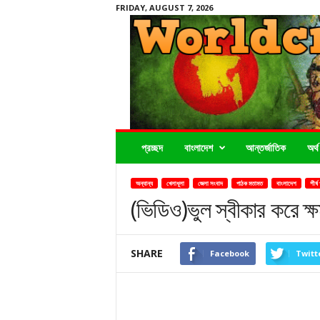
FRIDAY, AUGUST 7, 2026
Worldcrimenews24.com
প্রচ্ছদ
বাংলাদেশ
আন্তর্জাতিক
অর্থ
অন্যান্য
খেলাধূলা
জেলা সংবাদ
পাঠক মতামত
বাংলাদেশ
শীর্ষ
(ভিডিও)ভুল স্বীকার করে ক্
SHARE
Facebook
Twitt