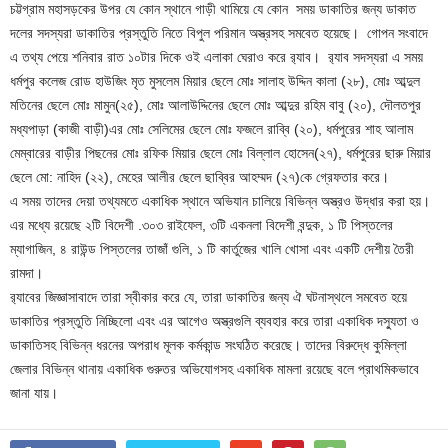
চট্টগ্রাম মহাসড়কের উপর যে কোন স্থানে গাড়ী থামিয়ে যে কোন সময় ডাকাতির জন্য ডাকাত
দলের সদস্যরা ডাকাতির প্রস্তুতি নিতে বিপুল পরিমান অস্ত্রসহ সমবেত হয়েছে। গোপন সংবাদে
এ তথ্য পেয়ে শনিবার রাত ১০টার দিকে ওই এলাকা ঘেরাও করে র‌্যাব। র‌্যাব সদস্যরা এ সময়
ধর্মপুর কলেজ রোড হাউজিং মৃত মুসলেম মিয়ার ছেলে মোঃ সালাহ উদ্দিন কালা (২৮), মোঃ আব্দুল
মতিনের ছেলে মোঃ মামুন(২৫), মোঃ আলাউদ্দিনের ছেলে মোঃ আব্দুর রহিম বাবু (২০), দৌলতপুর
মধ্যপাড়া (কাজী বাড়ী)এর মোঃ সেলিমের ছেলে মোঃ ফজলে রাব্বি (২০), ধর্মপুরের শাহ আলাম
মেম্বারের বাড়ীর পিছনের মোঃ রফিক মিয়ার ছেলে মোঃ বিল্লাল হোসেন(২৭), ধর্মপুরের ছারু মিয়ার
ছেলে মো: নাহিদ (২২), মেহের আলীর ছেলে ছাব্বির আহম্মদ (২৭)কে গ্রেফতার করে।
এ সময় তাদের দেয়া তথ্যমতে একাধিক স্থানে অভিযান চালিয়ে বিভিন্ন অস্ত্রও উদ্ধার করা হয়।
এর মধ্যে রয়েছে ২টি বিদেশী .৩০৩ রাইফেল, ৩টি একনলা বিদেশী বন্দুক, ১ টি পিস্তলের
ম্যাগাজিন, ৪ রাউন্ড পিস্তলের তাজাঁ গুলি, ১ টি কার্তুজের খালি খোসা এবং একটি দেশীয় তৈরী
রামদা।
র‌্যাবের জিজ্ঞাসাবাদে তারা স্বীকার করে যে, তারা ডাকাতির জন্য ঐ ঘটনাস্থলে সমবেত হয়ে
ডাকাতির প্রস্তুতি নিচ্ছিলো এবং এর আগেও অস্ত্রগুলি ব্যবহার করে তারা একাধিক দস্যুতা ও
ডাকাতিসহ বিভিন্ন ধরনের অপরাধ মূলক কর্মকান্ড সংঘঠিত করেছে। তাদের বিরুদ্ধে কুমিল্লা
জেলার বিভিন্ন থানায় একাধিক গুরুতর অভিযোগসহ একাধিক মামলা রয়েছে বলে প্রাথমিকভাবে
জানা যায়।