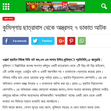
জেলা সংবাদ
কুমিল্লায় ছাত্রাবাস থেকে অস্ত্রসহ ৭ ডাকাত আটক
Facebook
Twitter
ওয়ার্ল্ড ক্রাইম নিউজ বিডি ডট কম,এস এম সালাহ উদ্দিন,কুমিল্ল­া প্রতিনিধি,১৫ জানুয়ারি :
কুমিল্ল­া ভিক্টোরিয়া কলেজ সংলগ্ন ধর্মপুরে একটি ছাত্রাবাস থেকে ২টি থ্রি-নট থ্রি রাইফেল,
৩টি এলজি বন্ধুক, ৪রাউন্ড গুলি ও একটি ম্যাগজিন সহ ৭ ডাকাতকে গ্রেপ্তার করেছে র‌্যাব।
শনিবার গভীর রাত থেকে রোববার দুপুর পর্যন্ত র‌্যাব-১১ ক্রাইম প্রিভেনশন কোম্পানি-২ এর এক
অভিযানে এসকল অস্ত্র উদ্ধার ও ৭ ডাকাতকে আটক করা হয়। র‌্যাব-১১ ক্রাইম প্রিভেনশন
কোম্পানি-২ এর অধিনায়ক মেজর মোস্তফা কায়জার জানান,গোপন সংবাদে জানাযায় কুমিল্লা নগরীর
ধর্মপুরের জনৈক সেলিম আহম্মেদের মালিকানাধীন ‘অপরাজিতা’ নামের একটি মেসে থেকে একটি
ডাকাত দল বিভিন্ন স্থানে ডাকাতি করে আসছিলো।
তিনি আরো জানান, গোপন সূত্রে খবর আসে, কুমিল্লা শহরের যে কোন স্থানে অথবা ঢাকা-