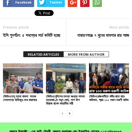
Facebook
Twitter
Previous article
Next article
ইসি পুনর্গঠন: ৫ সদস্যের সার্চ কমিটি হচ্ছে
নারায়ণগঞ্জে ৭ খুনের মামলার রায় আজ
RELATED ARTICLES
MORE FROM AUTHOR
(ভিডিও)তনু হত্যা মামলা: সাবেক
(ভিডিও)পুলিশের তদন্ত বগুড়ায় সালমা
(ভিডিও)রাজধানীতে গভীর রাতে বারে
সেনাসদস্য হাফিজুর ফের কারাগারে
হত্যাকাণ্ডে নতুন মোড়, লাশ ডিপ
অভিযান, প্রায় ১০০ তরুণ-তরুণী আটক
ফ্রিজে রাখেন ভাড়াটিয়া নারী
প্রধান উপদেষ্টা : এস আই চৌধুরী, প্রধান সম্পাদক মোঃ ইসমাইল হোসেন ০১৭১৪৪৯৭৮৮৫,