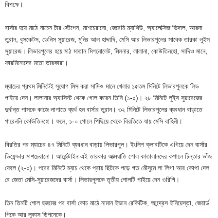
বিপক্ষে।
বার্সার হয়ে মাঠে নামেন টার স্টেগেন, মাশচেরানো, জেরেমি ম্যাথিউ, অ্যালেক্সিজ ভিদাল, আরদা
তুরান, বুসকেটস, ডেনিস সুয়ারেজ, মুনির আল হাদ্দাদি, মেসি আর লিভারপুলের সাবেক তারকা লুইস
সুয়ারেজ। লিভারপুলের হয়ে মাঠ মাতান মিগনোলেট, মিলনার, লালানা, কোউতিনহো, সাদিও মানে,
ফারমিনোদের মতো তারকারা।
ম্যাচের প্রথম মিনিটেই সুযোগ মিস করা সাদিও মানে খেলার ১৫তম মিনিটে লিভারপুলকে লিড
পাইয়ে দেন। লালানার অ্যাসিস্ট থেকে গোল করেন তিনি (১-০)। ২৮ মিনিটে লুইস সুয়ারেজের
দুর্দান্ত পাসকে কাজে লাগাতে ব্যর্থ হন বার্সার তুরান। ৩২ মিনিটে লিভারপুলের ব্যবধান বাড়াতে
পারেননি কোউতিনহো। ফলে, ১-০ গোলে পিছিয়ে থেকে বিরতিতে যায় মেসি বাহিনী।
বিরতির পর ম্যাচের ৪৭ মিনিটে ব্যবধান বাড়ায় লিভারপুল। ইংলিশ ক্লাবটিকে এগিয়ে দেন বার্সার
ডিফেন্ডার মাশচেরানো। আর্জেন্টাইন এই তারকার আত্মঘাতি গোল কাতালানদের কপালে চিন্তার ভাঁজ
ফেলে (২-০)। পরের মিনিটে ম্যাচ থেকে প্রায় ছিটকে পড়ে গত মৌসুমে লা লিগা আর কোপা দেল
রে জেতা মেসি-সুয়ারেজদের বার্সা। লিভারপুলকে তৃতীয় গোলটি পাইয়ে দেন ওরিগি।
তিন তিনটি গোল হজমের পর বার্সা কোচ মাঠে নামান ইভান রেকিটিক, আন্দ্রেস ইনিয়েস্তা, জেরার্ড
পিকে আর লুকাস ডিগনেকে।