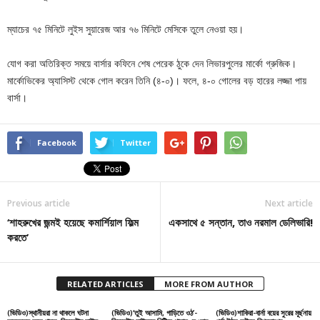
ম্যাচের ৭৫ মিনিটে লুইস সুয়ারেজ আর ৭৬ মিনিটে মেসিকে তুলে নেওয়া হয়।
যোগ করা অতিরিক্ত সময়ে বার্সার কফিনে শেষ পেরেক ঠুকে দেন লিভারপুলের মার্কো গ্রুজিক।
মার্কোভিকের অ্যাসিস্ট থেকে গোল করেন তিনি (৪-০)। ফলে, ৪-০ গোলের বড় হারের লজ্জা পায়
বার্সা।
Facebook
Twitter
Previous article
Next article
‘শাহরুখের জন্মই হয়েছে কমার্শিয়াল ফিল্ম
একসাথে ৫ সন্তান, তাও নরমাল ডেলিভারি!
করতে’
RELATED ARTICLES
MORE FROM AUTHOR
(ভিডিও)স্থানীয়রা না থাকলে ঘটনা
(ভিডিও)‘তুই আসামি, গাড়িতে ওঠ’-
(ভিডিও)শাকিরা-বার্না বয়ের সুরের মূর্ছনায়