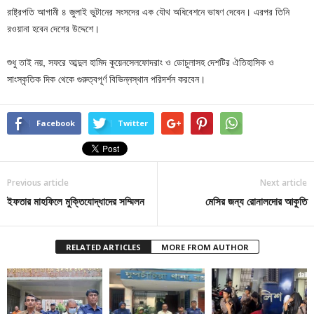
রাষ্ট্রপতি আগামী ৪ জুলাই ভুটানের সংসদের এক যৌথ অধিবেশনে ভাষণ দেবেন। এরপর তিনি
রওয়ানা হবেন দেশের উদ্দেশে।
শুধু তাই নয়, সফরে আব্দুল হামিদ কুয়েনসেলফোদরাং ও ডোচুলাসহ দেশটির ঐতিহাসিক ও
সাংস্কৃতিক দিক থেকে গুরুত্বপূর্ণ বিভিন্নস্থান পরিদর্শন করবেন।
Facebook
Twitter
Previous article
Next article
ইফতার মাহফিলে মুক্তিযোদ্ধাদের সম্মিলন
মেসির জন্য রোনালদোর আকুতি
RELATED ARTICLES
MORE FROM AUTHOR