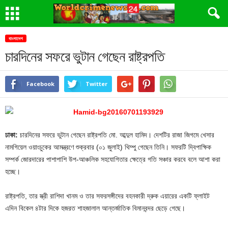
বাংলাদেশ
চারদিনের সফরে ভুটান গেছেন রাষ্ট্রপতি
Facebook
Twitter
ঢাকা:
চারদিনের সফরে ভুটান গেছেন রাষ্ট্রপতি মো. আব্দুল হামিদ। দেশটির রাজা জিগমে খেসার
নামগিয়েল ওয়াংচুকের আমন্ত্রণে শুক্রবার (০১ জুলাই) থিম্পু গেছেন তিনি। সফরটি দ্বিপাক্ষিক
সম্পর্ক জোরদারের পাশাপাশি উপ-আঞ্চলিক সহযোগিতার ক্ষেত্রে গতি সঞ্চার করবে বলে আশা করা
হচ্ছে।
রাষ্ট্রপতি, তার স্ত্রী রাশিদা খানম ও তার সফরসঙ্গীদের বহনকারী দ্রুক এয়ারের একটি ফ্লাইট
এদিন বিকেল ৪টার দিকে হজরত শাহজালাল আন্তর্জাতিক বিমানবন্দর ছেড়ে গেছে।