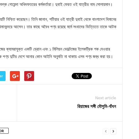
ল্ক গোয়েন্দা অধিদফতরের কর্মকর্তারা। দুবাই ফেরত ওই যাত্রীর নাম সোলায়মান।
নিশ্চিত করেছেন। তিনি জানান, পটিয়ার ওই যাত্রী দুবাই থেকে বাংলাদেশ বিমানের
িমানবন্দরে আসেন। তার কাছে অবৈধ পণ্য রয়েছে মর্মে সংবাদের ভিত্তিতে তাকে আটক
টজের ক্যামরাযুক্ত একটি ড্রোন এবং ১ মিলিয়ন ভোল্টেজের ইলেকট্রিক শক দেওয়ার
টক পণ্য দুটির দেশে আনার কোন আইনি অনুমতি না থাকায় এসব পণ্য জব্ধ করা হয়।
er
Next article
রিয়াজের সঙ্গী মৌসুমি-বাঁধন
OR