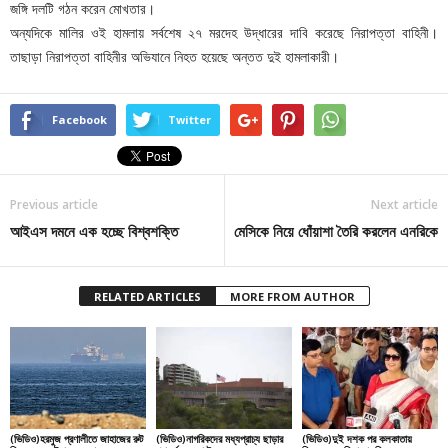
জঙ্গি দলটি গঠন করেন মোখতার।
অন্যদিকে মালির ওই হামলায় সর্বশেষ ২৭ মরদেহ উদ্ধারের দাবি করেছে নিরাপত্তা বাহিনী।
তাছাড়া নিরাপত্তা বাহিনীর অভিযানে নিহত হয়েছে অন্তত দুই হামলাকারী।
Facebook
Twitter
Previous article
Next article
আইএস দমনে এক হচ্ছে বিশ্বশক্তি
মেসিকে নিয়ে ধোঁয়াশা তৈরি করলেন এনরিকে
RELATED ARTICLES
MORE FROM AUTHOR
(ভিডিও)হরমুজ প্রণালীতে জাহাজের রুট
(ভিডিও)নাগরিকদের মধ্যপ্রাচ্য ছাড়ার
(ভিডিও)দুই দশক পর কলকাতায়