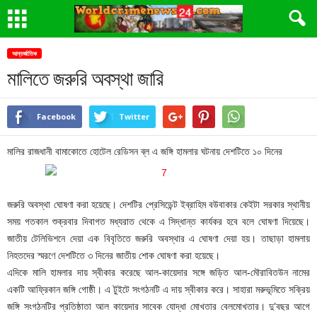
আন্তর্জাতিক
মালিতে জরুরি অবস্থা জারি
Facebook
Twitter
মালির রাজধানী বামাকোতে হোটেল রেডিসন ব্ল এ জঙ্গি হামলার ঘটনায় দেশটিতে ১০ দিনের
জরুরি অবস্থা ঘোষণা করা হয়েছে। দেশটির প্রেসিডেন্ট ইব্রাহিম বউবাকার কেইটা সরকার স্থানীয়
সময় গতকাল শুক্রবার দিবাগত মধ্যরাত থেকে এ সিদ্ধান্ত কার্যকর হবে বলে ঘোষণা দিয়েছে।
জাতীয় টেলিভিশনে দেয়া এক বিবৃতিতে জরুরি অবস্থার এ ঘোষণা দেয়া হয়। তাছাড়া হামলায়
নিহতদের স্মরণে দেশটিতে ৩ দিনের জাতীয় শোক ঘোষণা করা হয়েছে।
এদিকে মালি হামলার দায় স্বীকার করেছে আল-কায়েদার সঙ্গে জড়িত আল-মৌরাবিতউন নামের
একটি আফ্রিকান জঙ্গি গোষ্ঠী। এ টুইটে সংগঠনটি এ দায় স্বীকার করে। সাহারা মরুভূমিতে সক্রিয়
জঙ্গি সংগঠনটির প্রতিষ্ঠাতা আল কায়েদার সাবেক যোদ্ধা মোখতার বেলমোখতার। দু’বছর আগে