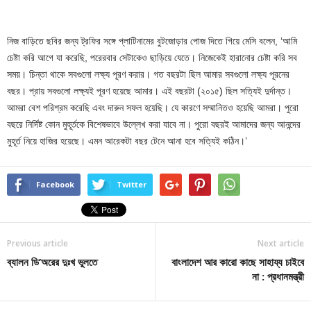
নিজ বাড়িতে ছবির জন্য ট্রফির সঙ্গে প্লাটিনামের বুটজোড়ার পোজ দিতে গিয়ে মেসি বলেন, ‘আমি
চেষ্টা করি আগে যা করেছি, পরেরবার সেটাকেও ছাড়িয়ে যেতে। নিজেকেই হারানোর চেষ্টা করি সব
সময়। চিন্তা থাকে সবগুলো লক্ষ্য পূরণ করার। গত বছরটা ছিল আমার সবগুলো লক্ষ্য পূরনের
বছর। প্রায় সবগুলো লক্ষ্যই পূরণ হয়েছে আমার। এই বছরটা (২০১৫) ছিল সত্যিই দুর্দান্ত।
আমরা বেশ পরিশ্রম করেছি এবং দারুন সফল হয়েছি। যে কারণে সম্মানিতও হয়েছি আমরা। পুরো
বছরে নির্দিষ্ট কোন মুহূর্তকে বিশেষভাবে উল্লেখ করা যাবে না। পুরো বছরই আমাদের জন্য আনন্দের
মুহূর্ত নিয়ে হাজির হয়েছে। এমন আরেকটা বছর টেনে আনা হবে সত্যিই কঠিন।’
Facebook
Twitter
Previous article
Next article
ব্যালন ডি’অরের দুঃখ ভুলতে
বাংলাদেশ আর কারো কাছে সাহায্য চাইবে
না : প্রধানমন্ত্রী