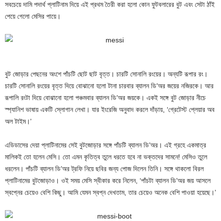
সবচেয়ে দামি পদার্থ প্লাটিনাম দিয়ে এই প্রথম তৈরী করা হলো কোন ফুটবলারের বুট এবং সেটা ঠাঁই
পেয়ে গেলো মেসির পায়ে।
বুট জোড়ার পেছনের অংশে পাঁচটি ছোট ছাট বৃত্ত। চারটি সোনালি রংয়ের। অন্যটি রূপার রং।
চারটি সোনালি রংয়ের বৃত্ত দিয়ে বোঝানো হলো টানা চারবার ব্যালন ডি’অর জয়ের নজিরকে। আর
রূপালি রংটা দিয়ে বোঝানো হলো পঞ্চমবার ব্যালন ডি’অর জয়কে। একই সঙ্গে বুট জোড়ার নীচে
স্প্যানিশ ভাষায় একটি স্লোগান লেখা। যার ইংরেজি অনুবাদ করলে দাঁড়ায়, ‘গ্রেটেস্ট প্লেয়ার অব
অল টাইম।’
এডিডাসের দেয়া প্লাটিনামের সেই বুটজোড়ার সঙ্গে পাঁচটি ব্যালন ডি’অর। এই গ্রহে একমাত্র
মালিকই তো হলেন মেসি। তো এমন কৃতিত্ব তুলে ধরতে হবে না ভক্তদের সামনে! মেসিও তুলে
ধরলেন। পাঁচটি ব্যালন ডি’অর ট্রফি নিয়ে ছবির জন্য পোজ দিলেন তিনি। সঙ্গে থাকলো বিরল
প্লাটিনামের বুটজোড়াও। ওই সময় মেসি স্বীকার করে নিলেন, ‘পাঁচটা ব্যালন ডি’অর জয় আসলে
স্বপ্নের চেয়েও বেশি কিছু। আমি যেমন স্বপ্ন দেখতাম, তার চেয়েও অনেক বেশি পাওয়া হয়েছে।’