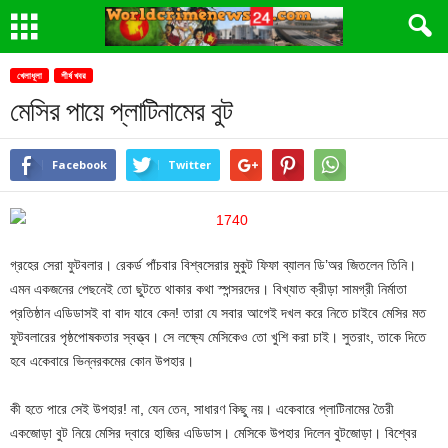
খেলাধূলা
শীর্ষ খবর
মেসির পায়ে প্লাটিনামের বুট
Facebook
Twitter
গ্রহের সেরা ফুটবলার। রেকর্ড পাঁচবার বিশ্বসেরার মুকুট ফিফা ব্যালন ডি’অর জিতলেন তিনি।
এমন একজনের পেছনেই তো ছুটতে থাকার কথা স্পন্সরদের। বিখ্যাত ক্রীড়া সামগ্রী নির্মাতা
প্রতিষ্ঠান এডিডাসই বা বাদ যাবে কেন! তারা যে সবার আগেই দখল করে নিতে চাইবে মেসির মত
ফুটবলারের পৃষ্ঠপোষকতার স্বত্ত্ব। সে লক্ষ্যে মেসিকেও তো খুশি করা চাই। সুতরাং, তাকে দিতে
হবে একেবারে ভিন্নরকমের কোন উপহার।
কী হতে পারে সেই উপহার! না, যেন তেন, সাধারণ কিছু নয়। একেবারে প্লাটিনামের তৈরী
একজোড়া বুট নিয়ে মেসির দ্বারে হাজির এডিডাস। মেসিকে উপহার দিলেন বুটজোড়া। বিশ্বের