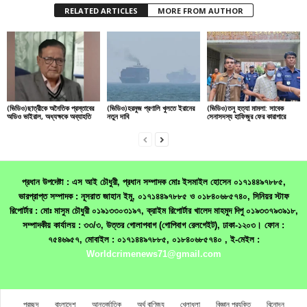
RELATED ARTICLES
MORE FROM AUTHOR
(ভিডিও)ছাত্রীকে অনৈতিক প্রস্তাবের
(ভিডিও)হরমুজ প্রণালি খুলতে ইরানের
(ভিডিও)তনু হত্যা মামলা: সাবেক
অডিও ভাইরাল, অধ্যক্ষকে অব্যাহতি
নতুন দাবি
সেনাসদস্য হাফিজুর ফের কারাগারে
প্রধান উপদেষ্টা : এস আই চৌধুরী, প্রধান সম্পাদক মোঃ ইসমাইল হোসেন ০১৭১৪৪৯৭৮৮৫,
ভারপ্রাপ্ত সম্পাদক : নূসরাত জাহান ইমু, ০১৭১৪৪৯৭৮৮৫ ও ০১৮৪০৬৮৫৭৪০, সিনিয়র স্টাফ
রিপোর্টার : মোঃ মাসুম চৌধুরী ০১৯১৩৩০৩১৯৭, ক্রাইম রিপোর্টার খালেদ মাহমুদ দিপু ০১৯৩৩৭৯৩৯১৮,
সম্পাদকীয় কার্যালয় : ৩৩/৩, উত্তর গোলাপবাগ (গোপিবাগ রেলগেইট), ঢাকা-১২০৩। ফোন :
৭৫৪৬৯৫৭, মোবাইল : ০১৭১৪৪৯৭৮৮৫, ০১৮৪০৬৮৫৭৪০ , ই-মেইল :
Worldcrimenews71@gmail.com
প্রচ্ছদ
বাংলাদেশ
আন্তর্জাতিক
অর্থ বাণিজ্য
খেলাধূলা
বিজ্ঞান প্রযুক্তি
বিনোদন