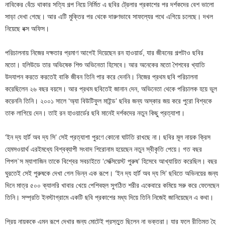
নাবিকের বেঁচে থাকার সত্যি গল্প নিয়ে নির্মিত এ ছবির ট্রেলার প্রকাশের পর দর্শকদের বেশ ভালো
সাড়া দেখা গেছে। আর এটি মুক্তির পর থেকে দারুণভাবে সাফল্যের পথে এগিয়ে চলেছে। দখল
নিয়েছে বক্স অফিস।
পরিচালনায় নিজের দক্ষতার প্রমাণ আগেই দিয়েছেন রন হাওয়ার্ড, যার জীবনের গল্পটাও ছবির
মতো। হলিউডে তার অভিষেক শিশু অভিনেতা হিসেবে। আর অনেকের মতো শৈশবের খ্যাতি
উদযাপন করতে করতেই বাকি জীবন তিনি পার করে দেননি। নিজের প্রথম ছবি পরিচালনা
করেছিলেন ২৬ বছর বয়সে। আর প্রথম ছবিতেই জানান দেন, অভিনেতা থেকে পরিচালক হয়ে ভুল
করেননি তিনি। ২০০১ সালে ‘অ্যা বিউটিফুল মাইন্ড’ ছবির জন্য অস্কার জয় করে পুরো বিশ্বকে
তাক লাগিয়ে দেন। তাই রন হাওয়ার্ডের ছবি মানেই দর্শকদের নতুন কিছু প্রত্যাশা।
‘ইন দ্য হার্ট অব দ্য সি’ সেই প্রত্যাশা পুরণে কোনো ঘাটতি রাখছে না। ছবির মূল নায়ক ক্রিস
হেমসওয়ার্থ এরইমধ্যে বিশ্বব্যাপী সংবাদ শিরোনাম হয়েছেন নতুন স্বীকৃতি পেয়ে। গত বছর
পিপল`স ম্যাগাজিন তাকে বিশ্বের সবচাইতে ‘সেক্সিয়েস্ট পুরুষ’ হিসেবে আখ্যায়িত করেছিল। বছর
ঘুরতেই সেই পুরুষকে দেখা গেল ভিন্ন এক রূপে। ‘ইন দ্য হার্ট অব দ্য সি’ ছবিতে অভিনয়ের জন্য
দিনে মাত্র ৫০০ ক্যালরি খাবার খেয়ে পেশিবহুল সুগঠিত শরীর একেবারে কমিয়ে সরু করে ফেলেছেন
তিনি। সম্প্রতি ইনস্টাগ্রামে একটি ছবি প্রকাশের মধ্য দিয়ে তিনি নিজেই জানিয়েছেন এ কথা।
প্রিয় নায়ককে এমন রূপে দেখার জন্য মোটেই প্রস্তুত ছিলেন না ভক্তরা। যার ফলে রীতিমত হৈ