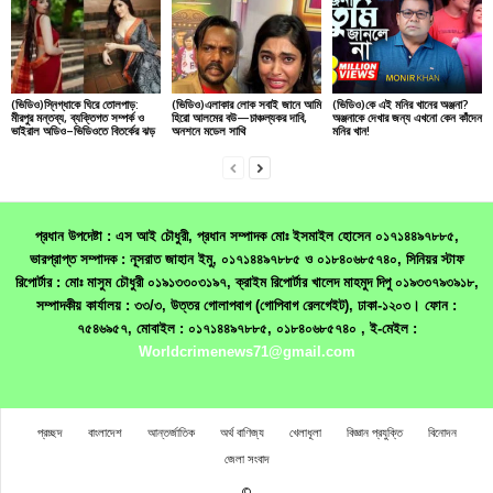
(ভিডিও)স্নিগ্ধাকে ঘিরে তোলপাড়:
(ভিডিও)এলাকার লোক সবাই জানে আমি
(ভিডিও)কে এই মনির খানের অঞ্জনা?
মীরপুর মন্তব্য, ব্যক্তিগত সম্পর্ক ও
হিরো আলমের বউ—চাঞ্চল্যকর দাবি,
অঞ্জনাকে দেখার জন্য এখনো কেন কাঁদেন
ভাইরাল অডিও–ভিডিওতে বিতর্কের ঝড়
অনশনে মডেল সাথি
মনির খান!
প্রধান উপদেষ্টা : এস আই চৌধুরী, প্রধান সম্পাদক মোঃ ইসমাইল হোসেন ০১৭১৪৪৯৭৮৮৫,
ভারপ্রাপ্ত সম্পাদক : নূসরাত জাহান ইমু, ০১৭১৪৪৯৭৮৮৫ ও ০১৮৪০৬৮৫৭৪০, সিনিয়র স্টাফ
রিপোর্টার : মোঃ মাসুম চৌধুরী ০১৯১৩৩০৩১৯৭, ক্রাইম রিপোর্টার খালেদ মাহমুদ দিপু ০১৯৩৩৭৯৩৯১৮,
সম্পাদকীয় কার্যালয় : ৩৩/৩, উত্তর গোলাপবাগ (গোপিবাগ রেলগেইট), ঢাকা-১২০৩। ফোন :
৭৫৪৬৯৫৭, মোবাইল : ০১৭১৪৪৯৭৮৮৫, ০১৮৪০৬৮৫৭৪০ , ই-মেইল :
Worldcrimenews71@gmail.com
প্রচ্ছদ
বাংলাদেশ
আন্তর্জাতিক
অর্থ বাণিজ্য
খেলাধূলা
বিজ্ঞান প্রযুক্তি
বিনোদন
জেলা সংবাদ
©