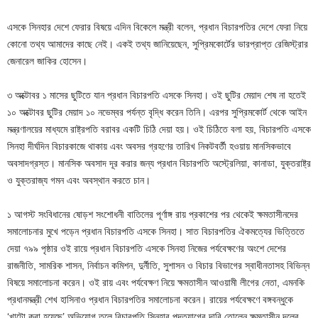
এসকে সিনহার দেশে ফেরার বিষয়ে এদিন বিকেলে মন্ত্রী বলেন, প্রধান বিচারপতির দেশে ফেরা নিয়ে
কোনো তথ্য আমাদের কাছে নেই। একই তথ্য জানিয়েছেন, সুপ্রিমকোর্টের ভারপ্রাপ্ত রেজিস্ট্রার
জেনারেল জাকির হোসেন।
৩ অক্টোবর ১ মাসের ছুটিতে যান প্রধান বিচারপতি এসকে সিনহা। ওই ছুটির মেয়াদ শেষ না হতেই
১০ অক্টোবর ছুটির মেয়াদ ১০ নভেম্বর পর্যন্ত বৃদ্ধি করেন তিনি। এরপর সুপ্রিমকোর্ট থেকে আইন
মন্ত্রণালয়ের মাধ্যমে রাষ্ট্রপতি বরাবর একটি চিঠি দেয়া হয়। ওই চিঠিতে বলা হয়, বিচারপতি এসকে
সিনহা দীর্ঘদিন বিচারকাজে থাকায় এবং অবসর গ্রহণের তারিখ নিকটবর্তী হওয়ায় মানসিকভাবে
অবসাদগ্রস্ত। মানসিক অবসাদ দূর করার জন্য প্রধান বিচারপতি অস্ট্রেলিয়া, কানাডা, যুক্তরাষ্ট্র
ও যুক্তরাজ্য গমন এবং অবস্থান করতে চান।
১ আগস্ট সংবিধানের ষোড়শ সংশোধনী বাতিলের পূর্ণাঙ্গ রায় প্রকাশের পর থেকেই ক্ষমতাসীনদের
সমালোচনার মুখে পড়েন প্রধান বিচারপতি এসকে সিনহা। সাত বিচারপতির ঐকমত্যের ভিত্তিতে
দেয়া ৭৯৯ পৃষ্ঠার ওই রায়ে প্রধান বিচারপতি এসকে সিনহা নিজের পর্যবেক্ষণের অংশে দেশের
রাজনীতি, সামরিক শাসন, নির্বাচন কমিশন, দুর্নীতি, সুশাসন ও বিচার বিভাগের স্বাধীনতাসহ বিভিন্ন
বিষয়ে সমালোচনা করেন। ওই রায় এবং পর্যবেক্ষণ নিয়ে ক্ষমতাসীন আওয়ামী লীগের নেতা, এমনকি
প্রধানমন্ত্রী শেখ হাসিনাও প্রধান বিচারপতির সমালোচনা করেন। রায়ের পর্যবেক্ষণে বঙ্গবন্ধুকে
‘খাটো করা হয়েছে’ অভিযোগ তুলে বিচারপতি সিনহার পদত্যাগের দাবি তোলেন ক্ষমতাসীন দলের