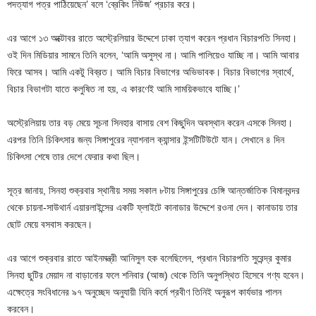
পদত্যাগ পত্র পাঠিয়েছেন’ বলে ‘ব্রেকিং নিউজ’ প্রচার করে।
এর আগে ১৩ অক্টোবর রাতে অস্ট্রেলিয়ার উদ্দেশে ঢাকা ত্যাগ করেন প্রধান বিচারপতি সিনহা।
ওই দিন মিডিয়ার সামনে তিনি বলেন, ‘আমি অসুস্থ না। আমি পালিয়েও যাচ্ছি না। আমি আবার
ফিরে আসব। আমি একটু বিব্রত। আমি বিচার বিভাগের অভিভাবক। বিচার বিভাগের স্বার্থে,
বিচার বিভাগটা যাতে কলুষিত না হয়, এ কারণেই আমি সাময়িকভাবে যাচ্ছি।’
অস্ট্রেলিয়ায় তার বড় মেয়ে সূচনা সিনহার বাসায় বেশ কিছুদিন অবস্থান করেন এসকে সিনহা।
এরপর তিনি চিকিৎসার জন্য সিঙ্গাপুরের ন্যাশনাল ক্যান্সার ইন্সটিটিউটে যান। সেখানে ৪ দিন
চিকিৎসা শেষে তার দেশে ফেরার কথা ছিল।
সূত্র জানায়, সিনহা শুক্রবার স্থানীয় সময় সকাল ৮টায় সিঙ্গাপুরের চেঙ্গি আন্তর্জাতিক বিমানবন্দর
থেকে চায়না-সাউথার্ন এয়ারলাইন্সের একটি ফ্লাইটে কানাডার উদ্দেশে রওনা দেন। কানাডায় তার
ছোট মেয়ে বসবাস করছেন।
এর আগে শুক্রবার রাতে আইনমন্ত্রী আনিসুল হক বলেছিলেন, প্রধান বিচারপতি সুরেন্দ্র কুমার
সিনহা ছুটির মেয়াদ না বাড়ানোর ফলে শনিবার (আজ) থেকে তিনি অনুপস্থিত হিসেবে গণ্য হবেন।
এক্ষেত্রে সংবিধানের ৯৭ অনুচ্ছেদ অনুযায়ী যিনি কর্মে প্রবীণ তিনিই অনুরূপ কার্যভার পালন
করবেন।