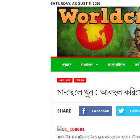
SATURDAY, AUGUST 8, 2026
Worldcrimenews24.com
প্রচ্ছদ
বাংলাদেশ
আন্তর্জাতিক
অর্থ
জেলা সংবাদ
শীর্ষ খবর
মা-ছেলে খুন : আবদুল করিমের
SHARE
Facebook
Twitt
রাজধানীর কাকরাইলে বাড়িতে ঢুকে মা-ছেলেকে হত্যার ঘটনায়