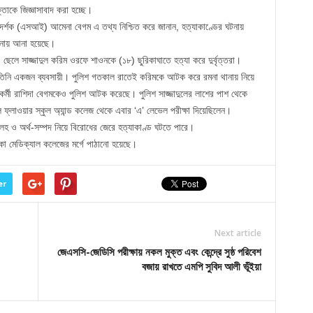
ক্তাকে জিজ্ঞাসাবাদ করা হচ্ছে।
দর্শক (এসআই) আমেনা বেগম এ তথ্য নিশ্চিত করে জানান, হত্যাকাণ্ডের ঘটনায়
থানায় আনা হয়েছে।
ও ছেলে সাজ্জাদুল করিম ওরফে শাওনকে (১৮) ছুরিকাঘাতে হত্যা করে দুর্বৃত্তরা।
ং তিনি একজন ব্যবসায়ী। পুলিশ গতকাল রাতেই করিমকে আটক করে রমনা থানায় নিয়ে
র্মী রাশিদা বেগমকেও পুলিশ আটক করেছে। পুলিশ সাজ্জাদুলের লাশের পাশ থেকে
ফ্লাওয়ার স্কুল অ্যান্ড কলেজ থেকে এবার ‘এ’ লেভেল পরীক্ষা দিয়েছিলেন।
কলহ ও অর্থ-সম্পদ নিয়ে বিরোধের জেরে হত্যাকাণ্ড ঘটতে পারে।
কা মেডিক্যাল কলেজের মর্গে পাঠানো হয়েছে।
er
Next article
জেএসসি-জেডিসি পরীক্ষায় নকল মুক্ত এবং কেন্দ্রে সুষ্ঠ পরিবেশ
বজায় রাখতে এমপি সুবিদ আলী ভূঁইয়া