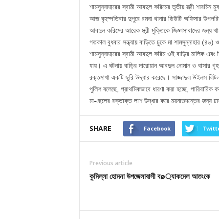
শামসুন্নাহারের স্বামী আবদুল করিমের তৃতীয় স্ত্রী শারমিন মু
আজ বৃহস্পতিবার দুপুরে রমনা থানার ডিউটি অফিসার উপপরি
আবদুল করিমের আরেক স্ত্রী মুক্তিকে জিজ্ঞাসাবাদের জন্য 
গতকাল বুধবার সন্ধ্যায় বাড়িতে ঢুকে মা শামসুন্নাহার (৪৬) 
শামসুন্নাহারের স্বামী আবদুল করিম ওই বাড়ির মালিক এব
যায়। এ ঘটনায় বাড়ির দারোয়ান আবদুল নোমান ও বাসার গৃহক
রক্তমাখা একটি ছুরি উদ্ধার করেছে। সাজ্জাদুল উইলস লিটল 
পুলিশ বলেছে, প্রাথমিকভাবে ধারণা করা হচ্ছে, পারিবারিক 
মা-ছেলের রক্তাক্ত লাশ উদ্ধার করে ময়নাতদন্তের জন্য ঢা
SHARE
Facebook
Twitt
Previous article
কুমিল্লা হোমনা উপজেলাবাসী বø্যাকমেল আতংকে