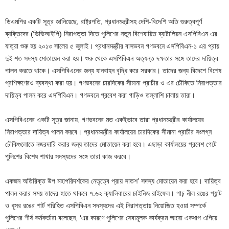
ডিএমপির একটি সূত্র জানিয়েছে, রাষ্ট্রপতি, প্রধানমন্ত্রীসহ দেশি-বিদেশি অতি গুরুত্বপূর্ণ
ব্যক্তিদের (ভিভিআইপি) নিরাপত্তা দিতে পুলিশের নতুন বিশেষায়িত ব্যাটালিয়ন এসপিবিএন এর
যাত্রা শুরু হয় ২০১৩ সালের ৫ জুলাই। প্রধানমন্ত্রীর বাসভবন গণভবনে এসপিবিএন-১ এর প্রায়
দুই শত সদস্য মোতায়েন করা হয়। শুরু থেকে এসপিবিএন অত্যন্ত দক্ষতার সঙ্গে তাদের দায়িত্ব
পালন করতে থাকে। এসপিবিএনের জন্য যানবাহন বৃদ্ধি করে সরকার। তাদের জন্য বিদেশে বিশেষ
প্রশিক্ষণেরও ব্যবস্থা করা হয়। গণভবনের চারদিকের সীমানা প্রাচীর ও এর চৌকিতে নিরাপত্তার
দায়িত্ব পালন করে এসপিবিএন। গণভবনে প্রবেশ করা গাড়িও তল্লাশি চালায় তারা।
এসপিবিএনের একটি সূত্র জানায়, গণভবনের মত একইভাবে তারা প্রধানমন্ত্রীর কার্যালয়ের
নিরাপত্তার দায়িত্ব পালন করবে। প্রধানমন্ত্রীর কার্যালয়ের চারদিকের সীমানা প্রাচীর সংলগ্ন
চৌকিগুলোতে নজরদারি করার জন্য তাদের মোতায়েন করা হবে। এছাড়া কার্যালয়ের প্রবেশ গেটে
পুলিশের বিশেষ শাখার সদস্যদের সঙ্গে তারা কাজ করবে।
একজন অতিরিক্ত উপ মহাপরিদর্শকের নেতৃত্বে প্রায় সাতশ’ সদস্য মোতায়েন করা হবে। দায়িত্ব
পালন করার সময় তাদের হাতে থাকবে ৭.৬২ ক্যালিবারের চাইনিজ রাইফেল। গাঢ় নীল রঙের প্যান্ট
ও ধূসর রঙের শার্ট পরিহিত এসপিবিএন সদস্যদের এই নিরাপত্তায় নিয়োজিত হওয়া সম্পর্কে
পুলিশের শীর্ষ কর্মকর্তারা বলেছেন, ‘এর কারণে পুলিশের সেবামূলক কার্যক্রম আরো একধাপ এগিয়ে