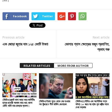
গেল।’
Facebook
Twitter
Previous article
Next article
এক জোড়া জুতার দাম ১২৫ কোটি টাকা!
ভোলায় গ্যাস ক্ষেত্রের মজুদ প্রমাণিত,
প্রবাহ শুরু
RELATED ARTICLES
MORE FROM AUTHOR
(ভিডিও)ফ্ল্যাট বাসা ভাড়া করে ভার্সিটির
(ভিডিও)ইরান যুদ্ধ থেকে বের হওয়ার
(ভিডিও)(সৌদির এক অলৌকিক সত্য
ছাত্র-ছাত্রী আকাম করে ধরা খেলো
পথ খুঁজছেন শীর্ষ মার্কিন জেনারেল
ঘটনা) ১০ বছর পর হঠাৎ মৃত স্ত্রীর সাথে
এটাই নাকি তার চামড়ার ব্যবসা।
দেখা মক্কায়