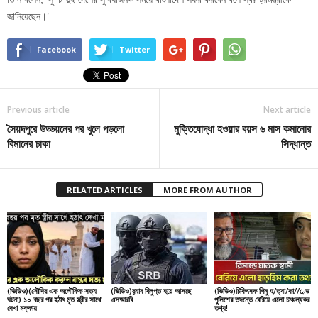
জানিয়েছেন।’
Facebook
Twitter
Previous article
Next article
সৈয়দপুরে উড্ডয়নের পর খুলে পড়লো
মুক্তিযোদ্ধা হওয়ার বয়স ৬ মাস কমানোর
বিমানের চাকা
সিদ্ধান্ত
RELATED ARTICLES
MORE FROM AUTHOR
(ভিডিও)(সৌদির এক অলৌকিক সত্য
(ভিডিও)র‌্যাব বিলুপ্ত হয়ে আসছে
(ভিডিও)চিকিৎসক পিনু হ/ত্যা/কা//ণ্ডে
ঘটনা) ১০ বছর পর হঠাৎ মৃত স্ত্রীর সাথে
এসআরবি
পুলিশের তদন্তে বেরিয়ে এলো চাঞ্চল্যকর
দেখা মক্কায়
তথ্য!