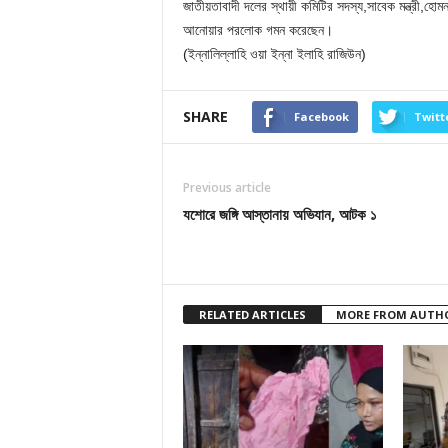
জাতীয়তাবাদী দলের স্থায়ী কমিটির সদস্য,সাবেক মন্ত্রী,হোম
আনোয়ার পরলোক গমন করেছেন।
(ইন্নালিল্লাহি ওয়া ইন্না ইলাহি রাজিউন)
SHARE
Facebook
Twitt
Previous article
যশোরে জঙ্গি আস্তানায় অভিযান, আটক ১
RELATED ARTICLES
MORE FROM AUTH