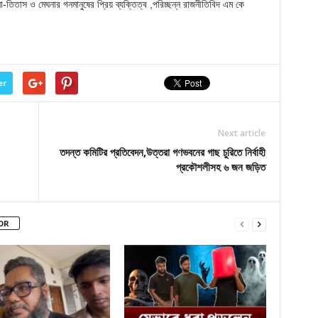
না-তিতাস ও মেঘনার গনমানুষের প্রিয় ব্যক্তিত্ব ,পরিচ্ছন্ন রাজনীতিবিদ এম কে
er
Next article
তদন্ত কমিটির প্রতিবেদন,উত্তরা গণভবনের গাছ চুরিতে নির্বাহী
প্রকৌশলীসহ ৬ জন জড়িত
OR