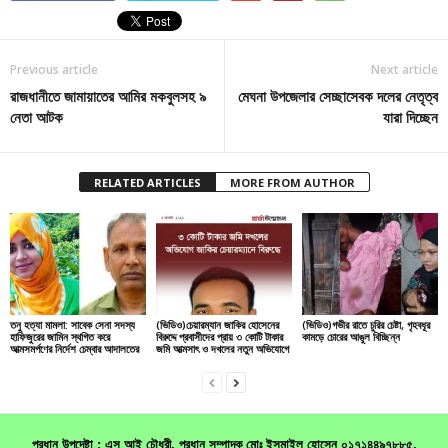
Previous article
Next article
রাজধানীতে জামায়াতের আমির মকবুলসহ ৯
মেঘনা উপজেলার সেচ্ছাসেবক দলের নেতৃত্ব
নেতা আটক
যারা দিচ্ছেন
RELATED ARTICLES
MORE FROM AUTHOR
তনু হত্যা মামলা: সাবেক সেনা সদস্য
(ভিডিও)চেয়ারম্যান জাকির হোসেনের
(ভিডিও)গভীর রাতে চুরির চেষ্টা, গৃহবধূর
হাফিজুরের জামিন স্থগিত করে
বিরুদ্দে প্রবাসীদের প্রায় ৩ কোটি টাকার
কামড়ে চোরের আঙুল বিচ্ছিন্ন
আত্মসমর্পণের নির্দেশ চেম্বার আদালতের
জমি আত্মসাৎ ও দখলের নতুন অভিযোগে
প্রধান উপদেষ্টা : এস আই চৌধুরী, প্রধান সম্পাদক মোঃ ইসমাইল হোসেন ০১৭১৪৪৯৭৮৮৫,