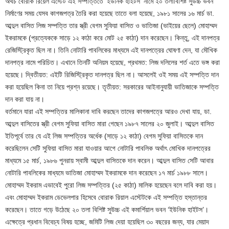
অথচ বোরাক রিয়েল এস্টেট এই সম্পত্তিতে ‘ইউনিক হাইটস’ নামে ২০ তলাবিশিষ্ট সুউচ্চ ভবন
নির্মাণের সময় যেসব কাগজপত্র তৈরি করা হয়েছে তাতে বলা হয়েছে, ১৯৮১ সালের ১৬ মার্চ ডা.
আব্দুল বাসিত লিজ সম্পত্তি তার স্ত্রী বেগম সুফিয়া বাসিত ও ভাতিজা (ভাইয়ের ছেলে) মোহাম্মদ
ইকরামকে (প্রত্যেককে সাড়ে ১২ কাঠা করে মোট ২৫ কাঠা) দান করেছেন। কিন্তু, এই দানপত্র
রেজিস্ট্রিকৃত ছিল না। তিনি নোটারি পাবলিকের মাধ্যমে এই দানপত্রের ঘোষণা দেন, যা মৌখিক
দানপত্র নামে পরিচিত। এখানে তিনটি অনিয়ম হয়েছে, প্রথমত: লিজ দলিলের শর্ত এতে ভঙ্গ করা
হয়েছে। দ্বিতীয়ত: এইটি রিজিস্ট্রিকৃত দানপত্র ছিল না। আসলেই ওই সময় এই সম্পত্তি দান
করা হয়েছিল কিনা তা নিয়ে প্রশ্ন রয়েছে। তৃতীয়ত: সরকারের আইনানুযায়ী ভাতিজাকে সম্পত্তি
দান করা যায় না।
বর্তমানে যারা এই সম্পত্তির মালিকানা দাবি করছেন তাদের কাগজপত্রে আরও দেখা যায়, ডা.
আব্দুল বাসিতের স্ত্রী বেগম সুফিয়া বাসিত মারা গেছেন ১৯৮৭ সালের ২০ জুলাই। আব্দুল বাসিত
ইতিপূর্বে তার যে এই লিজ সম্পত্তির অর্ধেক (সাড়ে ১২ কাঠা) বেগম সুফিয়া বাসিতকে দান
করেছিলেন সেটি সুফিয়া বাসিত মারা যাওয়ার আগে নোটারি পাবলিক অর্থাৎ মোখিক দানপত্রের
মাধ্যমে ১৫ মার্চ, ১৯৮৬ পুনরায় স্বামী আব্দুল বাসিতকে দান করেন। আব্দুল বাসিত সেটি আবার
নোটারি পাবলিকের মাধ্যমে ভাতিজা মোহাম্মদ ইকরামকে দান করেছেন ১৭ মার্চ ১৯৮৮ সালে।
মোহাম্মদ ইকরাম এভাবেই পুরো লিজ সম্পত্তির (২৫ কাঠা) মালিক হয়েছেন বলে দাবি করা হয়।
এবং মোহাম্মদ ইকরাম ডেভেলপার হিসেবে বোরাক রিয়াল এস্টেটকে এই সম্পত্তি হস্তান্তর
করেছেন। তাতে গড়ে উঠেছে ২০ তলা বিশিষ্ট সুউচ্চ এই কমার্শিয়াল ভবন ‘ইউনিক হাইটস’।
এক্ষেত্রে প্রধান বিবেচ্য বিষয় হচ্ছে, জমিটি লিজ দেয়া হয়েছিল ৩০ বছরের জন্য, যার মেয়াদ