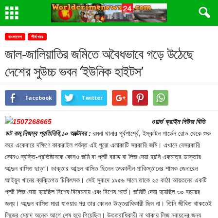
বাংলাদেশ
শীর্ষ খবর
জাল-জালিয়াতির জমিতে অবৈধভাবে গড়ে উঠেছে
দেশের সুউচ্চ ভবন ‘ইউনিক হাইটস’
Facebook
Twitter
ওয়ার্ল্ড ক্রাইম নিউজ বিডি
ডট কম,নিজস্ব প্রতিনিধি,১০ অক্টোবর :
রমনা থানার পূর্বপার্শ্বে, ইস্কাটন গার্ডেন রোড থেকে শুরু
করে একেবারে দক্ষিণে কাকরাইল পর্যন্ত এই পুরো এলাকাটি সরকারি জমি। এখানে বেসরকারি
কোনও ব্যক্তি-প্রতিষ্ঠানকে কোনও জমি বা প্লট বরাদ্দ বা লিজ দেয়া হয়নি একমাত্র ডাক্তার
আব্দুল বাসিত ছাড়া। ডাক্তার আব্দুল বাসিত ছিলেন তৎকালীন পাকিস্তানের শাসক জেনারেল
আইয়ুব খানের ব্যক্তিগত চিকিৎসক। সেই সুবাদে ১৯৫৬ সালে তাকে ২৫ কাঠা আয়তনের একটি
প্লট লিজ দেয়া হয়েছিল বিশেষ বিবেচনায় এবং বিশেষ শর্তে। জমিটি দেয়া হয়েছিল ৩০ বছরের
জন্য। আব্দুল বাসিত মারা যাওয়ার পর তার কোনও উত্তরাধিকারী ছিল না। তিনি জীবিত থাকতেই
লিজের মেয়াদ অনেক আগে শেষ হয়ে গিয়েছিল। উত্তরাধিকারী না থাকায় লিজ নবায়নের জন্য