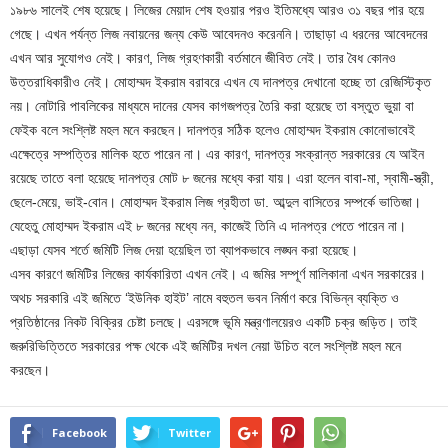
১৯৮৬ সালেই শেষ হয়েছে। লিজের মেয়াদ শেষ হওয়ার পরও ইতিমধ্যে আরও ৩১ বছর পার হয়ে
গেছে। এখন পর্যন্ত লিজ নবায়নের জন্য কেউ আবেদনও করেননি। তাছাড়া এ ধরনের আবেদনের
এখন আর সুযোগও নেই। কারণ, লিজ গ্রহণকারী বর্তমানে জীবিত নেই। তার বৈধ কোনও
উত্তরাধিকারীও নেই। মোহাম্মদ ইকরাম বরাবরে এখন যে দানপত্র দেখানো হচ্ছে তা রেজিস্টিকৃত
নয়। নোটারি পাবলিকের মাধ্যমে দানের যেসব কাগজপত্র তৈরি করা হয়েছে তা বস্তুত ভুয়া বা
ফেইক বলে সংশ্লিষ্ট মহল মনে করছেন। দানপত্র সঠিক হলেও মোহাম্মদ ইকরাম কোনোভাবেই
এক্ষেত্রে সম্পত্তির মালিক হতে পারেন না। এর কারণ, দানপত্র সংক্রান্ত সরকারের যে আইন
রয়েছে তাতে বলা হয়েছে দানপত্র মোট ৮ জনের মধ্যে করা যায়। এরা হলেন বাবা-মা, স্বামী-স্ত্রী,
ছেলে-মেয়ে, ভাই-বোন। মোহাম্মদ ইকরাম লিজ গ্রহীতা ডা. আব্দুল বাসিতের সম্পর্কে ভাতিজা।
যেহেতু মোহাম্মদ ইকরাম এই ৮ জনের মধ্যে নন, কাজেই তিনি এ দানপত্র পেতে পারেন না।
এছাড়া যেসব শর্তে জমিটি লিজ দেয়া হয়েছিল তা ব্যাপকভাবে লঙ্ঘন করা হয়েছে।
এসব কারণে জমিটির লিজের কার্যকারিতা এখন নেই। এ জমির সম্পূর্ণ মালিকানা এখন সরকারের।
অথচ সরকারি এই জমিতে ‘ইউনিক হাইট’ নামে বহুতল ভবন নির্মাণ করে বিভিন্ন ব্যক্তি ও
প্রতিষ্ঠানের নিকট বিক্রির চেষ্টা চলছে। এরসঙ্গে ভূমি মন্ত্রণালয়েরও একটি চক্র জড়িত। তাই
জরুরিভিত্তিতে সরকারের পক্ষ থেকে এই জমিটির দখল নেয়া উচিত বলে সংশ্লিষ্ট মহল মনে
করছেন।
Facebook
Twitter