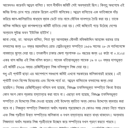
আবেদনও করেননি আব্দুল বাসিত। ফলে দীর্ঘদিন জমিটি সেই অবস্থায়ই ছিল। কিন্তু অবশেষে এই
জমির উপর চোখ পড়ে বোরাক রিয়েল এস্টেট মালিকের। আব্দুল বাসিতের এক ভাতিজাকে দাঁড়
করিয়ে জাল-জালিয়াতির মাধ্যমে ব্যাক ডেটে তার নামে মৌখিক দানপত্র তৈরি করা হয়। তাকে
মালিক সাজিয়ে ভুয়া কাগজপত্রে জমিটি হাতিয়ে নেয়া হয়। সেই জমিতেই গড়ে উঠেছে দেশের
অন্যতম সুউচ্চ ভবন ‘ইউনিক হাইটস’।
জানা গেছে, ডা. আবদুল বাসিত, পিতা মৃত আলহাজ্ব মৌলভী মফিজউদ্দিন আহমেদ বরাবর তার
বসবাসের জন্য ২০ নম্বর ময়মনসিংহ রোড হোল্ডিংভুক্ত সম্পত্তি ১৯৫৬ সালের ২৮ মে শর্তসাপেক্ষে
নামমাত্র মূল্যে দেয়া হয়। তৎকালীন ঢাকার জেলা প্রশাসক ৩০ বছরের জন্য ২৫ কাঠা বা ০.৪১২৫
একর খাস জমির এই লিজ দলিল করেন। সাবেক খতিয়ানভুক্ত সাবেক ১৯ ও ২০ নম্বর দাগভুক্ত
এই জমিটি ৫৯১৬ নম্বর রেজিস্ট্রিকৃত লিজ দলিলমূলে লিজ দেয়া হয়।
শুধু এই প্লটটি ছাড়া এর আশেপাশে সবগুলো জমিই এখনো সরকারের মালিকানায়ই রয়েছে। এই
প্লটটি তখন বিশেষ বিবেচনায় এবং বিশেষ শর্তে ডা. আব্দুল বাসিতকে বসবাসের জন্য দেয়া
হয়েছিল। লিজের রেজিস্ট্রিকৃত দলিলে বলা হয়েছে, নি¤œ তফসিলভুক্ত সম্পত্তি কিংবা উহার
কোন অংশ কোন প্রকার হস্তান্তর করা যাবে না। এছাড়া বলা হয়েছে, নি¤œ তফসিলভুক্ত
সম্পত্তি যে উদ্দেশ্যে লিজ দেওয়া হয়েছে সেই উদ্দেশ্য ব্যতিত অন্য কোনও উদ্দেশ্যে ব্যবহার করা
যাবে না। লিজকৃত সম্পত্তি লিজদাতা অর্থাৎ সরকার প্রয়োজনে যে কোনও সময় ফেরত নিতে পারবে
এবং লিজ গ্রহীতা উক্ত সম্পত্তির মালিকানা ও দখল হস্তান্তর করতে বাধ্য থাকবেন। অন্যথায়
লিজদাতা অর্থাৎ সরকার লিজ গ্রহীতাকে উচ্ছেদ করে সম্পত্তির দখল গ্রহণ করতে পারবে।