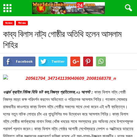
বিনোদন
শীর্ষ খবর
কাব্য বিলাস নাট্য গোষ্ঠীর অতিথি হলেন আসলাম
শিহির
Facebook
Twitter
ওয়ার্ল্ড ক্রাইম নিউজ বিডি ডট কম,নিজস্ব প্রতিবেদক,০১ আগস্ট :
কাব্য বিলাস নাট্য গোষ্ঠী
নিজস্ব মহড়া কক্ষ পরিদর্শন করলেন অভিনেতা ও পরিচালক আসলাম শিহির। গতকাল সোমবার
রাজধানীর কাওলারে কাব্য বিলাস নাট্য গোষ্ঠীর সকলের সাথে দেখা করেন এই গুণী ব্যক্তিত্ব।
দলের নতুন নাটক লোহার চাঁদ এর পান্ডুলিপির শুভ উদ্বোধন করে আসলাম শিহির। কাব্য বিলাস
নাট্য গোষ্ঠীর কার্যক্রমের নানান বিষয় খোঁজ খবরের সাথে সদস্যদের খন্ড অভিনয় দেখে উপদেশমূলক
পরামর্শ প্রদান করেন। কাব্য বিলাস নাট্য গোষ্ঠর আগামী সেপ্টেম্বররে নেপাল ও অক্টোবরে ভারতের
দিল্লিতে নাটক মঞ্চায়নের গুরুত্বপূর্ণ ভূমিকা রয়েছে এই সদা-হাস্য-উজ্জ্বল মানুষটির। দলের সকল