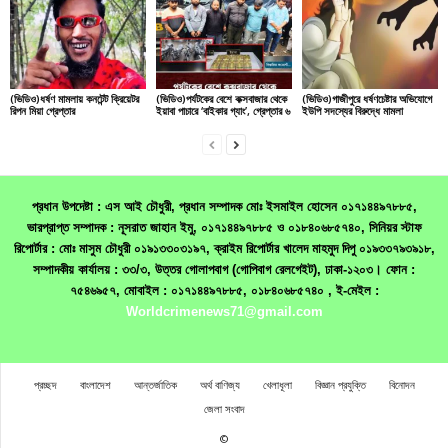
(ভিডিও)ধর্ষণ মামলায় কনটেন্ট ক্রিয়েটর
(ভিডিও)পর্যটকের বেশে কক্সবাজার থেকে
(ভিডিও)গাজীপুরে ধর্ষণচেষ্টার অভিযোগে
রিপন মিয়া গ্রেপ্তার
ইয়াবা পাচারে ‘বাইকার গ্যাং’, গ্রেপ্তার ৬
ইউপি সদস্যের বিরুদ্ধে মামলা
প্রধান উপদেষ্টা : এস আই চৌধুরী, প্রধান সম্পাদক মোঃ ইসমাইল হোসেন ০১৭১৪৪৯৭৮৮৫,
ভারপ্রাপ্ত সম্পাদক : নূসরাত জাহান ইমু, ০১৭১৪৪৯৭৮৮৫ ও ০১৮৪০৬৮৫৭৪০, সিনিয়র স্টাফ
রিপোর্টার : মোঃ মাসুম চৌধুরী ০১৯১৩৩০৩১৯৭, ক্রাইম রিপোর্টার খালেদ মাহমুদ দিপু ০১৯৩৩৭৯৩৯১৮,
সম্পাদকীয় কার্যালয় : ৩৩/৩, উত্তর গোলাপবাগ (গোপিবাগ রেলগেইট), ঢাকা-১২০৩। ফোন :
৭৫৪৬৯৫৭, মোবাইল : ০১৭১৪৪৯৭৮৮৫, ০১৮৪০৬৮৫৭৪০ , ই-মেইল :
Worldcrimenews71@gmail.com
প্রচ্ছদ
বাংলাদেশ
আন্তর্জাতিক
অর্থ বাণিজ্য
খেলাধূলা
বিজ্ঞান প্রযুক্তি
বিনোদন
জেলা সংবাদ
©