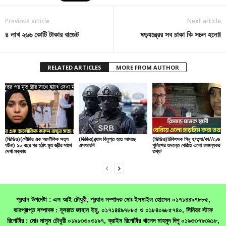
Previous article
Next article
৪ লাখ ২৬৬ কোটি টাকার বাজেট
ষড়যন্ত্রের সব চাকা কি সচল হলো!
RELATED ARTICLES
MORE FROM AUTHOR
(ভিডিও)(সৌদির এক অলৌকিক সত্য
(ভিডিও)র‌্যাব বিলুপ্ত হয়ে আসছে
(ভিডিও)চিকিৎসক পিনু হ/ত্যা/কা//ণ্ডে
ঘটনা) ১০ বছর পর হঠাৎ মৃত স্ত্রীর সাথে
এসআরবি
পুলিশের তদন্তে বেরিয়ে এলো চাঞ্চল্যকর
দেখা মক্কায়
তথ্য!
প্রধান উপদেষ্টা : এস আই চৌধুরী, প্রধান সম্পাদক মোঃ ইসমাইল হোসেন ০১৭১৪৪৯৭৮৮৫,
ভারপ্রাপ্ত সম্পাদক : নূসরাত জাহান ইমু, ০১৭১৪৪৯৭৮৮৫ ও ০১৮৪০৬৮৫৭৪০, সিনিয়র স্টাফ
রিপোর্টার : মোঃ মাসুম চৌধুরী ০১৯১৩৩০৩১৯৭, ক্রাইম রিপোর্টার খালেদ মাহমুদ দিপু ০১৯৩৩৭৯৩৯১৮,