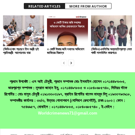
RELATED ARTICLES
MORE FROM AUTHOR
(ভিডিও)বাদ পড়ছেন তিন মন্ত্রী দুই
৩ কোটি টাকার জমি দখলের অভিযোগ
(ভিডিও)এনসিপির অব্যাহতিপ্রাপ্ত নেতা
প্রতিমন্ত্রী: আলোচনায় যারা
জাকিরের বিরুদ্ধে
গাজী সালাউদ্দিন কারাগা‌রে
প্রধান উপদেষ্টা : এস আই চৌধুরী, প্রধান সম্পাদক মোঃ ইসমাইল হোসেন ০১৭১৪৪৯৭৮৮৫,
ভারপ্রাপ্ত সম্পাদক : নূসরাত জাহান ইমু, ০১৭১৪৪৯৭৮৮৫ ও ০১৮৪০৬৮৫৭৪০, সিনিয়র স্টাফ
রিপোর্টার : মোঃ মাসুম চৌধুরী ০১৯১৩৩০৩১৯৭, ক্রাইম রিপোর্টার খালেদ মাহমুদ দিপু ০১৯৩৩৭৯৩৯১৮,
সম্পাদকীয় কার্যালয় : ৩৩/৩, উত্তর গোলাপবাগ (গোপিবাগ রেলগেইট), ঢাকা-১২০৩। ফোন :
৭৫৪৬৯৫৭, মোবাইল : ০১৭১৪৪৯৭৮৮৫, ০১৮৪০৬৮৫৭৪০ , ই-মেইল :
Worldcrimenews71@gmail.com