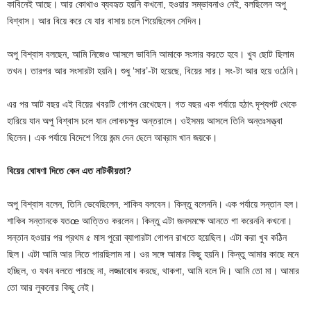
কাবিনেই আছে। আর কোথাও ব্যবহৃত হয়নি কখনো, হওয়ার সম্ভাবনাও নেই, বলছিলেন অপু
বিশ্বাস। আর বিয়ে করে যে যার বাসায় চলে গিয়েছিলেন সেদিন।
অপু বিশ্বাস বলছেন, আমি নিজেও আসলে ভাবিনি আমাকে সংসার করতে হবে। খুব ছোট ছিলাম
তখন। তারপর আর সংসারটা হয়নি। শুধু ‘সার’-টা হয়েছে, বিয়ের সার। সং-টা আর হয়ে ওঠেনি।
এর পর আট বছর এই বিয়ের খবরটি গোপন রেখেছেন। গত বছর এক পর্যায়ে হঠাৎ দৃশ্যপট থেকে
হারিয়ে যান অপু বিশ্বাস চলে যান লোকচক্ষুর অন্তরালে। ওইসময় আসলে তিনি অন্তঃসত্ত্বা
ছিলেন। এক পর্যায়ে বিদেশে গিয়ে জন্ম দেন ছেলে আব্রাম খান জয়কে।
বিয়ের ঘোষণা দিতে কেন এত নাটকীয়তা?
অপু বিশ্বাস বলেন, তিনি ভেবেছিলেন, শাকিব বলবেন। কিন্তু বলেননি। এক পর্যায়ে সন্তান হল।
শাকিব সন্তানকে যতœ আত্তিও করলেন। কিন্তু এটা জনসমক্ষে আনতে গা করেননি কখনো।
সন্তান হওয়ার পর প্রথম ৫ মাস পুরো ব্যাপারটা গোপন রাখতে হয়েছিল। এটা করা খুব কঠিন
ছিল। এটা আমি আর নিতে পারছিলাম না। ওর সঙ্গে আমার কিছু হয়নি। কিন্তু আমার কাছে মনে
হচ্ছিল, ও যখন বলতে পারছে না, লজ্জাবোধ করছে, থাকগা, আমি বলে দি। আমি তো মা। আমার
তো আর লুকনোর কিছু নেই।