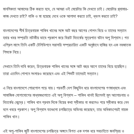
মানসিকতা আমাদের ঠিক করতে হবে, যে আমরা ওই মেয়েটার কি দেখতে চাই। মেয়েটার গ্ল্যামার-
কাজ দেখতে চাই? নাকি ও মা হয়েছে দেখে ওকে আলাদা করতে চাই, ধ্বংস করতে চাই?
বাংলাদেশের শীর্ষ চিত্রনায়ক শাকিব খানের সঙ্গে আট বছর আগের গোপন বিয়ে ও তাদের সন্তান
হবার খবর সম্প্রতি নাটকীয় ভাবে প্রকাশ করে বিরাট বিতর্কের সূত্রপাত ঘটান অপু বিশ্বাস। গত
এপ্রিল মাসে তিনি একটি টেলিভিশনে সরাসরি সম্প্রচারিত একটি অনুষ্ঠানে হাজির হন এক নবজাতক
শিশুকে নিয়ে।
সেখানে তিনি দাবি করেন, চিত্রনায়ক শাকিব খানের সঙ্গে আট বছর আগে তাদের বিয়ে হয়েছিল।
তারা এতদিন গোপনে সংসারও করেছেন এবং এই শিশুটি তাদেরই সন্তান।
এ নিয়ে বাংলাদেশে শোরগোল পড়ে যায়। পরবর্তী বেশ কিছুদিন ধরে বাংলাদেশের গণমাধ্যমে এবং
সামাজিক যোগাযোগের মাধ্যমগুলোতে এই অপু বিশ্বাস – শাকিব খানই ছিলেনই মূল আলোচনায় ও
বিতর্কের কেন্দ্রে। শাকিব খান প্রথম দিকে বিয়ের কথা স্বীকার না করলেও পরে স্বীকার করে নেন
বলে খবরে প্রকাশ। অপু বিশ্বাস যতগুলো চলচ্চিত্রে অভিনয় করেছেন, তার অধিকাংশেরই নায়ক
শাকিব খান।
এই অপু-শাকিব জুটি বাংলাদেশের চলচ্চিত্র অঙ্গনে বিগত এক দশক ধরে সবচাইতে জনপ্রিয় ও