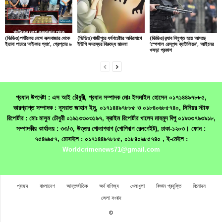
(ভিডিও)পর্যটকের বেশে কক্সবাজার থেকে
(ভিডিও)গাজীপুরে ধর্ষণচেষ্টার অভিযোগে
(ভিডিও)র‌্যাব বিলুপ্ত হয়ে আসছে
ইয়াবা পাচারে ‘বাইকার গ্যাং’, গ্রেপ্তার ৬
ইউপি সদস্যের বিরুদ্ধে মামলা
‘স্পেশাল রেসপন্স ব্যাটালিয়ন’, আইনের
খসড়া প্রকাশ
প্রধান উপদেষ্টা : এস আই চৌধুরী, প্রধান সম্পাদক মোঃ ইসমাইল হোসেন ০১৭১৪৪৯৭৮৮৫,
ভারপ্রাপ্ত সম্পাদক : নূসরাত জাহান ইমু, ০১৭১৪৪৯৭৮৮৫ ও ০১৮৪০৬৮৫৭৪০, সিনিয়র স্টাফ
রিপোর্টার : মোঃ মাসুম চৌধুরী ০১৯১৩৩০৩১৯৭, ক্রাইম রিপোর্টার খালেদ মাহমুদ দিপু ০১৯৩৩৭৯৩৯১৮,
সম্পাদকীয় কার্যালয় : ৩৩/৩, উত্তর গোলাপবাগ (গোপিবাগ রেলগেইট), ঢাকা-১২০৩। ফোন :
৭৫৪৬৯৫৭, মোবাইল : ০১৭১৪৪৯৭৮৮৫, ০১৮৪০৬৮৫৭৪০ , ই-মেইল :
Worldcrimenews71@gmail.com
প্রচ্ছদ
বাংলাদেশ
আন্তর্জাতিক
অর্থ বাণিজ্য
খেলাধূলা
বিজ্ঞান প্রযুক্তি
বিনোদন
জেলা সংবাদ
©