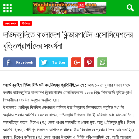
জেলা সংবাদ
শীর্ষ খবর
দাউদকান্দিতে বাংলাদেশ কিন্ডারগার্টেন এসোসিয়েশনের
বৃত্তিপ্রাপÍদের সংবর্ধনা
Facebook
Twitter
ওয়ার্ল্ড ক্রাইম নিউজ বিডি ডট কম,নিজস্ব প্রতিনিধি,১০ মে :
আজ ১০ মে বুধবার সকাল সাড়ে
দশটায় দাউদকান্দিতে বাংলাদেশ কিন্ডারগার্টেন এসোসিয়েশনের ২০১৬ খ্রিঃ শিক্ষাবর্ষের বৃত্তিপ্রাপÍ
শিক্ষার্থীদের সংবর্ধনা অনুষ্ঠান অনুষ্ঠিত হয়।
উপজেলার গৌরীপুর বিলকিস মোশাররফ বালিকা উচ্চ বিদ্যালয় মিলনায়তনে অনুষ্ঠিত সংবর্ধনা
অনুষ্ঠানে প্রধান অতিথির বক্তব্য রাখেন, দাউদকান্দি উপজেলা নির্বাহী অফিসার মোঃ আল-আমিন।
সভাপতিত্ব করেন, বিকেএ (প.) জেলা শাখার সভাপতি মাওলানা মুহা. আবু ্ইউসুফ মুন্সী। বিশেষ
অতিথি ছিলেন, গৌরীপুর বিলকিস মোশাররফ বালিকা উচ্চ বিদ্যালয়ের প্রধান শিক্ষক মোঃ ওয়াহিদুর
রহমান, বিকেএ কুমিল্লা (প.) জেলা শাখার উপদেষ্টা ও বিশিষ্ট কবি-কলামিস্ট মো. আলী আশরাফ