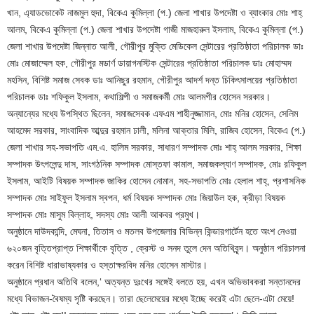
খান, এ্যাডভোকেট নাজমুল হুদা, বিকেএ কুমিল্লা (প.) জেলা শাখার উপদেষ্টা ও ব্যাংকার মোঃ শাহ্
আলম, বিকেএ কুমিল্লা (প.) জেলা শাখার উপদেষ্টা গাজী মাজহারুল ইসলাম, বিকেএ কুমিল্লা (প.)
জেলা শাখার উপদেষ্টা জিন্নাত আলী, গৌরীপুর মুক্তি মেডিকেল সেন্টারের প্রতিষ্ঠাতা পরিচালক ডাঃ
মোঃ মোজাম্মেল হক, গৌরীপুর মডার্ণ ডায়াগনস্টিক সেন্টারের প্রতিষ্ঠাতা পরিচালক ডাঃ মোহাম্মদ
মহসিন, বিশিষ্ট সমাজ সেবক ডাঃ আনিছুর রহমান, গৌরীপুর আদর্শ দন্ত চিকিৎসালয়ের প্রতিষ্ঠাতা
পরিচালক ডাঃ শফিকুল ইসলাম, কথাশিল্পী ও সমাজকর্মী মোঃ আলমগীর হোসেন সরকার।
অন্যান্যের মধ্যে উপস্থিত ছিলেন, সমাজসেবক এফএম শাহীনুজ্জামান, মোঃ মনির হোসেন, সেলিম
আহমেদ সরকার, সাংবাদিক আব্দুর রহমান ঢালী, মলিনা আক্তার মিলি, রাজিব হোসেন, বিকেএ (প.)
জেলা শাখার সহ-সভাপতি এম.এ. হালিম সরকার, সাধারণ সম্পাদক মোঃ শাহ্ আলম সরকার, শিক্ষা
সম্পাদক উৎপলেন্দু দাস, সাংগঠনিক সম্পাদক মোস্তফা কামাল, সমাজকল্যাণ সম্পাদক, মোঃ রফিকুল
ইসলাম, আইটি বিষয়ক সম্পাদক জাকির হোসেন নোমান, সহ-সভাপতি মোঃ হেলাল শাহ্, প্রশাসনিক
সম্পাদক মোঃ সাইফুল ইসলাম স্বপন, ধর্ম বিষয়ক সম্পাদক মোঃ জিয়াউল হক, ক্রীড়া বিষয়ক
সম্পাদক মোঃ মাসুম বিল্লাহ, সদস্য মোঃ আলী আকবর প্রমুখ।
অনুষ্ঠানে দাউদকান্দি, মেঘনা, তিতাস ও মতলব উপজেলার বিভিন্ন কিন্ডারগার্টেন হতে অংশ নেওয়া
৬২০জন বৃত্তিপ্রাপ্ত শিক্ষার্থীকে বৃত্তি , ক্রেস্ট ও সনদ তুলে দেন অতিথিবৃন্দ। অনুষ্ঠান পরিচালনা
করেন বিশিষ্ট ধারাভাষ্যকার ও হস্তাক্ষরবিদ মনির হোসেন মাস্টার।
অনুষ্ঠানে প্রধান অতিথি বলেন,‘ অত্যন্ত দুঃখের সঙ্গেই বলতে হয়, এখন অভিভাবকরা সন্তানদের
মধ্যে বিভাজন-বৈষম্য সৃষ্টি করছেন। তারা ছেলেমেয়ের মধ্যে ইচ্ছে করেই এটা ছেলে-এটা মেয়ে!