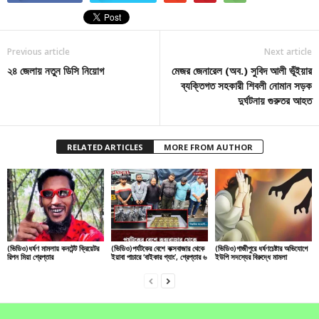
Previous article
Next article
২৪ জেলায় নতুন ডিসি নিয়োগ
মেজর জেনারেল (অব.) সুবিদ আলী ভূঁইয়ার
ব্যক্তিগত সহকারী শিবলী নোমান সড়ক
দুর্ঘটনায় গুরুতর আহত
RELATED ARTICLES
MORE FROM AUTHOR
(ভিডিও)ধর্ষণ মামলায় কনটেন্ট ক্রিয়েটর
(ভিডিও)পর্যটকের বেশে কক্সবাজার থেকে
(ভিডিও)গাজীপুরে ধর্ষণচেষ্টার অভিযোগে
রিপন মিয়া গ্রেপ্তার
ইয়াবা পাচারে ‘বাইকার গ্যাং’, গ্রেপ্তার ৬
ইউপি সদস্যের বিরুদ্ধে মামলা