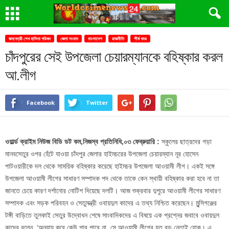
জননেত্রী শেখ হাসিনা পরিষদ
জেলা সংবাদ
বাংলাদেশ
রাজনীতি
শীর্ষ খবর
চাঁদপুরের সেই উপজেলা চেয়ারম্যানকে বহিষ্কার করল
আ.লীগ
Facebook
Twitter
ওয়ার্ল্ড ক্রাইম নিউজ বিডি ডট কম,নিজস্ব প্রতিনিধি,০৩ ফেব্রুয়ারি :
স্কুলের ছাত্রদের গড়া
মানবসেতুর ওপর হেঁটে যাওয়া চাঁদপুর জেলার হাইমচরের উপজেলা চেয়ারম্যান নূর হোসেন
পাটওয়ারীকে দল থেকে সাময়িক বহিষ্কার করেছে হাইমচর উপজেলা আওয়ামী লীগ। একই সঙ্গে
উপজেলা আওয়ামী লীগের সাধারণ সম্পাদক পদ থেকে তাকে কেন স্থায়ী বহিষ্কার করা হবে না তা
জানতে চেয়ে কারণ দর্শানোর নোটিশ দিয়েছে দলটি। আজ শুক্রবার দুপুরে আওয়ামী লীগের সাধারণ
সম্পাদক এবং সড়ক পরিবহন ও সেতুমন্ত্রী ওবায়দুল কাদের এ তথ্য নিশ্চিত করেছেন। মুন্সিগঞ্জের
টঙ্গী বাড়িতে তুলকাই সেতুর উদ্বোধন শেষে সাংবাদিকদের এ বিষয়ে এক প্রশ্নের জবাবে ওবায়দুল
কাদের বলেন, ‘অন্যায় করে কেউ পার পাবে না, সে আওয়ামী লীগের যত বড় নেতাই হোক। এ