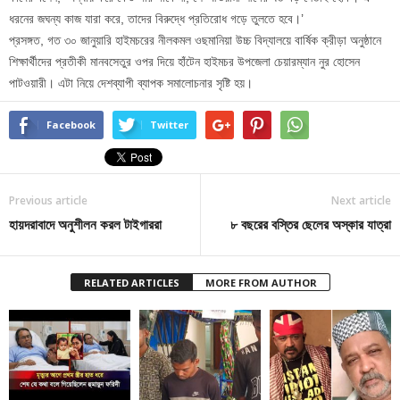
ধরনের জঘন্য কাজ যারা করে, তাদের বিরুদ্ধে প্রতিরোধ গড়ে তুলতে হবে।’
প্রসঙ্গত, গত ৩০ জানুয়ারি হাইমচরের নীলকমল ওছমানিয়া উচ্চ বিদ্যালয়ে বার্ষিক ক্রীড়া অনুষ্ঠানে
শিক্ষার্থীদের প্রতীকী মানবসেতুর ওপর দিয়ে হাঁটেন হাইমচর উপজেলা চেয়ারম্যান নুর হোসেন
পাটওয়ারী। এটা নিয়ে দেশব্যাপী ব্যাপক সমালোচনার সৃষ্টি হয়।
Facebook
Twitter
Previous article
Next article
হায়দরাবাদে অনুশীলন করল টাইগাররা
৮ বছরের বস্তির ছেলের অস্কার যাত্রা
RELATED ARTICLES
MORE FROM AUTHOR