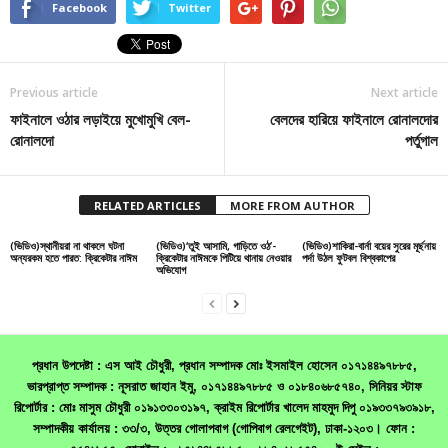
Facebook
Twitter
Previous article
Next article
ফাইনালে ওঠার লড়াইয়ে মুখোমুখি বেল-
বেলদের হারিয়ে ফাইনালে রোনালদোর
রোনালদো
পর্তুগাল
RELATED ARTICLES
MORE FROM AUTHOR
(ভিডিও)স্থানীয়রা না থাকলে ঘটনা
(ভিডিও)‘তুই আসামি, গাড়িতে ওঠ’-
(ভিডিও)শাকিরা-বার্না বয়ের সুরের মূর্ছনায়
অন্যরকম হতে পারত: ক্রিকেটার নাঈম
ক্রিকেটার নাঈমকে পিটিয়ে থানায় নেওয়ার
পর্দা উঠল ফুটবল বিশ্বকাপের
অভিযোগ
প্রধান উপদেষ্টা : এস আই চৌধুরী, প্রধান সম্পাদক মোঃ ইসমাইল হোসেন ০১৭১৪৪৯৭৮৮৫,
ভারপ্রাপ্ত সম্পাদক : নূসরাত জাহান ইমু, ০১৭১৪৪৯৭৮৮৫ ও ০১৮৪০৬৮৫৭৪০, সিনিয়র স্টাফ
রিপোর্টার : মোঃ মাসুম চৌধুরী ০১৯১৩৩০৩১৯৭, ক্রাইম রিপোর্টার খালেদ মাহমুদ দিপু ০১৯৩৩৭৯৩৯১৮,
সম্পাদকীয় কার্যালয় : ৩৩/৩, উত্তর গোলাপবাগ (গোপিবাগ রেলগেইট), ঢাকা-১২০৩। ফোন :