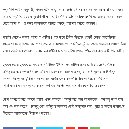
স্প্যানিশ আইন অনুযায়ী, সহিংস ঘটনা ছাড়া কারো ওপর দুই বছরের কম সময়ের কারাদণ্ড দেওয়া
হলে তা স্থগিত হওয়ার সুযোগ থাকে। তাই মেসি ও তার বাবাকে একদিনের জন্যও হয়তো জেলে
যেতে হচ্ছে না। দু’জনই আদালতের রায়ের বিরুদ্ধে আপিল করতে পারবেন।
সময়টা মোটেও ভালো যাচ্ছে না মেসির। গত মাসে চিলির বিপক্ষে শতবর্ষী কোপা আমেরিকার
ফাইনালে স্বপ্নভঙ্গের পর মাত্র ২৯ বছর বয়সেই আন্তর্জাতিক ফুটবল থেকে অবসরের ঘোষণা দিয়ে
বসেন বার্সেলোনা তারকা। এবার কর ফাঁকির মামলায় ফেঁসে গেছেন পাঁচবারের ব্যালন ডি’অর জয়ী।
২০০৭ থেকে ২০০৯ এ সময়ে ৪.১ মিলিয়ন ইউরো কর ফাঁকির জন্য মেসি ও হোর্সে মেসিকে
অভিযুক্ত করে স্প্যানিশ কর অফিস। এরপর তা আদালতে গড়ায়। ছবি স্বত্ব ও বিভিন্ন
কোম্পানির স্পন্সর চুক্তি বাবদ আয়ের অর্থের ওপর কর পরিশোধে অনিয়মের অভিযোগ
আনা হয়েছিল। তদন্তসহ কয়েক দফা শুনানির পর অবশেষে রায় ঘোষণাও হয়ে গেল।
মেসি বরাবরই তার বিরুদ্ধে আনা এসব অভিযোগ অস্বীকার করে আসছিলেন। সবকিছু নাকি তার
বাবা দেখভাল করেন। কিন্তু শেষ পর্যন্ত দু’জনকেই দোষী সাব্যস্ত করে প্রায় দু’বছরের কারাদণ্ড
দিয়েছেন আদালতের বিচারক প্যানেল।