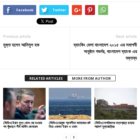
Facebook
Twitter
Previous article
Next article
মুক্ত হলেন আনিসুল হক
ব্যাংকিং মেলা বাংলাদেশ ২০১৫ এর সমাপনী
অনুষ্ঠান গভর্নর, বাংলাদেশ ব্যাংক এর
বক্তব্য
RELATED ARTICLES
MORE FROM AUTHOR
(ভিডিও)ইরান যুদ্ধ থেকে বের হওয়ার
(ভিডিও)হরমুজ প্রণালীতে জাহাজের রুট
(ভিডিও)নাগরিকদের মধ্যপ্রাচ্য ছাড়ার
পথ খুঁজছেন শীর্ষ মার্কিন জেনারেল
নিয়ে একমত ইরান ও ওমান
পরামর্শ যুক্তরাষ্ট্রের