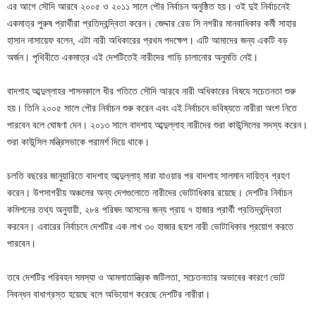
এর আগে সৌদি আরবে ২০০৫ ও ২০১১ সালে পৌর নির্বাচন অনুষ্ঠিত হয়। ওই দুই নির্বাচনেই
একমাত্র পুরুষ প্রার্থীরা প্রতিদ্বন্দ্বিতা করেন। জেদ্দার রেড সি নগরীর মানবাধিকার কর্মী সাহার
হাসান নাসায়েফ বলেন, এটা নারী অধিকারের প্রথম পদক্ষেপ। এটি আমাদের জন্য একটি বড়
অর্জন। পৃথিবীতে একমাত্র এই দেশটিতেই নারীদের গাড়ি চালানোর অনুমতি নেই।
বাদশাহ আব্দুল্লাহর শাসনকালে ধীর গতিতে সৌদি আরবে নারী অধিকারের বিষযে সচেতনতা শুরু
হয়। তিনি ২০০৫ সালে পৌর নির্বাচন শুরু করেন এবং এই নির্বাচনে ভবিষ্যতে নারীরা অংশ নিতে
পারবেন বলে ঘোষণা দেন। ২০১৩ সালে বাদশাহ আব্দুল্লাহ নারীদের শুরা কাউন্সিলের সদস্য করেন।
শুরা কাউন্সিল মন্ত্রিসভাকে পরামর্শ দিয়ে থাকে।
চলতি বছরের জানুয়ারিতে বাদশাহ আব্দুল্লাহ্ মারা যাওয়ার পর বাদশাহ সালমান দায়িত্ব গ্রহণ
করেন। উপসাগরীয় অঞ্চলের অন্য দেশগুলোতে নারীদের ভোটাধিকার রয়েছে। দেশটির নির্বাচন
কমিশনের তথ্য অনুযায়ী, ২৮৪ পরিষদ আসনের জন্য প্রায় ৭ হাজার প্রার্থী প্রতিদ্বন্দ্বিতা
করবেন। এবারের নির্বাচনে দেশটির এক লাখ ৩০ হাজার ছয়শ নারী ভোটাধিকার প্রয়োগ করতে
পারবেন।
তবে দেশটির পরিবহন সমস্যা ও আমলাতান্ত্রিক জটিলতা, সচেতনতার অভাবের কারণে ভোট
নিবন্ধন বাধাগ্রস্ত হয়েছে বলে অভিযোগ করেছে দেশটির নারীরা।