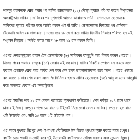
শামসুর রহমানকে বোল্ড করার পর নাসির জামসেদকে (১১) সৌম্য ক্যাচে পরিণত করেন বিশ্বসেরা
অলরাউন্ডার সাকিব। সাকিবের পর দৃশ্যপটে আসেন আরাফাত সানি। মোসাদ্দেক হোসেনকে
সাকিবের ক্যাচে পরিণত করে আউট করেন এই বাঁ হাতি। মোসাদ্দেকের বিদায়ের পর বেশিক্ষণ
টেকেননি অধিনায়ক সাঙ্গাকারা। দলের হয়ে ১৮ যোগ করে সানির দ্বিতীয় শিকারে পরিণত হন এই
লঙ্কান লিজেন্ড। আউট হবাত আগে ২৮ বলে ২৯ রান করেন তিনি।
এরপর নেদারল্যান্ডের রায়ান টেন ডেসকাটকে (৮) সাকিবের তালুবন্দি করে বিদায় করেন পেরেরা।
নিজের পরের ওভারে রাজুকে (১০) ফেরান এই লঙ্কান। সাকিব দ্বিতীয় স্পেলে বল করতে এসে
ফরহাদ রেজাকে বোল্ড করে কার্যত শেষ করে দেন ঢাকা ডায়নামাইটসের জয়ে আশা। পরের ওভারে
বল করতে ঢাকার শেষ ভরসা এসে মিঃ ফিনিসার খ্যাত নাসির হোসেনকে (১৫) আবু জায়দের তালুবন্দি
করে সাজঘরে ফেরান এই অলরাউন্ডার।
এরপর ইয়াসির শাহ ১২ রান কেবল পরাহয়ের ব্যবধানই কমিয়েছে। শেষ পর্যন্ত ১০৭ রানে থামে
ঢাকার ইনিংস। রংপুরের পক্ষে ১৬ রানে ৪ উইকেট নিয়ে সেরা বোলার সাকিব। পেরেরা ২৫ রানে
৩টি উইকেট এবং সানি ১৫ রানে ২টি উইকেট পান।
এর আগে বুধবার মিরপুর শের-ই-বাংলা স্টেডিয়ামে টস জিতে প্রথমে ব্যাট করতে নামে রংপুর।
ব্যাটিং নেমে শুরুটা ভালোই করে দুই উদ্বোধনী ব্যাটসম্যান সৌম্য সরকার এবং লেন্ডল সিমন্স।