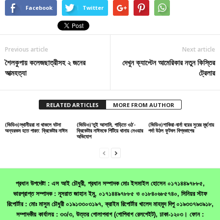
Facebook
Twitter
Previous article
Next article
শৈলকুপায় কলেজছাত্রীসহ ২ জনের
দেখুন ক্যাপ্টেন আমেরিকার নতুন কিস্তির
আত্মহত্যা
ট্রেলার
RELATED ARTICLES
MORE FROM AUTHOR
(ভিডিও)স্থানীয়রা না থাকলে ঘটনা
(ভিডিও)‘তুই আসামি, গাড়িতে ওঠ’-
(ভিডিও)শাকিরা-বার্না বয়ের সুরের মূর্ছনায়
অন্যরকম হতে পারত: ক্রিকেটার নাঈম
ক্রিকেটার নাঈমকে পিটিয়ে থানায় নেওয়ার
পর্দা উঠল ফুটবল বিশ্বকাপের
অভিযোগ
প্রধান উপদেষ্টা : এস আই চৌধুরী, প্রধান সম্পাদক মোঃ ইসমাইল হোসেন ০১৭১৪৪৯৭৮৮৫,
ভারপ্রাপ্ত সম্পাদক : নূসরাত জাহান ইমু, ০১৭১৪৪৯৭৮৮৫ ও ০১৮৪০৬৮৫৭৪০, সিনিয়র স্টাফ
রিপোর্টার : মোঃ মাসুম চৌধুরী ০১৯১৩৩০৩১৯৭, ক্রাইম রিপোর্টার খালেদ মাহমুদ দিপু ০১৯৩৩৭৯৩৯১৮,
সম্পাদকীয় কার্যালয় : ৩৩/৩, উত্তর গোলাপবাগ (গোপিবাগ রেলগেইট), ঢাকা-১২০৩। ফোন :