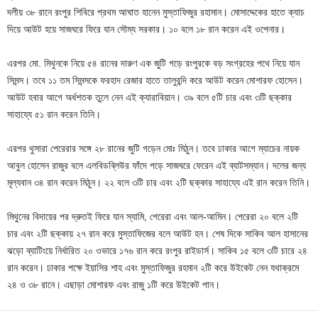
দলীয় ৩৮ রানে রংপুর শিবিরে প্রথম আঘাত হানেন মুস্তাফিজুর রহামান। মোসাদ্দেকের হাতে ক্যাচ
দিয়ে আউট হয়ে সাজঘরে ফিরে যান সৌম্য সরকার। ১০ বলে ১৮ রান করেন এই ওপেনার।
এরপর মো. মিথুনকে নিয়ে ৫৪ রানের দারুণ এক জুটি গড়ে রংপুরকে বড় সংগ্রহের পথে নিয়ে যান
সিমন্স। তবে ১১ তম সিমন্সকে ফরহাদ রেজার হাতে তালুবন্দি করে আউট করেন মোশারফ হোসেন।
আউট হবার আগে অর্ধশতক তুলে নেন এই ক্যারাবিয়ান। ৩৯ বলে ৫টি চার এবং ৩টি ছক্কার
সাহায্যে ৫১ রান করেন তিনি।
এরপর থুসারা পেরেরার সঙ্গে ২৮ রানের জুটি গড়েন মোঃ মিঠুন। তবে ঢাকার আগে ম্যাচের নায়ক
আবুল হোসেন রাজুর বলে এলবিডব্লিউর ফাঁদে পড়ে সাজঘরে ফেরেন এই ব্যাটসম্যান। দলের জন্য
মূল্যবান ৩৪ রান করেন মিঠুন। ২২ বলে ৩টি চার এবং ২টি ছক্কার সাহায্যে এই রান করেন তিনি।
মিথুনের বিদায়ের পর দ্রুতই ফিরে যান স্যামি, পেরেরা এবং আল-আমিন। পেরেরা ২০ বলে ২টি
চার এবং ২টি ছক্কায় ২৭ রান করে মুস্তাফিজের বলে আউট হন। শেষ দিকে সাকিব আল হাসানের
ঝড়ো ব্যাটিংয়ে নির্ধারিত ২০ ওভারে ১৭৬ রান করে রংপুর রাইডার্স। সাকিব ১৫ বলে ৩টি চারে ২৪
রান করেন। ঢাকার পক্ষে ইয়াসির শাহ এবং মুস্তাফিজুর রহমান ২টি করে উইকেট নেন যথাক্রমে
২৪ ও ৩৮ রানে। এছাড়া মোশারফ এবং রাজু ১টি করে উইকেট পান।