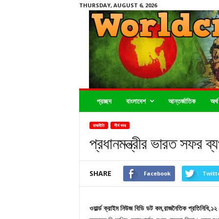
THURSDAY, AUGUST 6, 2026
Worldcrimenews24.com
প্রচ্ছদ
বাংলাদেশ
আন্তর্জাতিক
অর্থ
রাজনীতি
শীর্ষ খবর
প্রধানমন্ত্রীর ভারত সফর ব্য
SHARE
Facebook
Twitt
ওয়ার্ল্ড ক্রাইম নিউজ বিডি ডট কম,রাজনৈতিক প্রতিনিধি,১২