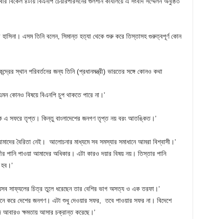
র বিকেল ৪টায় বিএনপি চেয়ারপারসনের গুলশান কার্যালয়ে এ সংবাদ সম্মেলন অনুষ্ঠিত
হাসিনা। এসম তিনি বলেন, সিমান্ত হত্যা থেকে শুরু করে তিস্তাসহ গুরুত্বপূর্ণ কোন
ন্দ্রের স্থান পরিবর্তনের জন্য তিনি (প্রধানমন্ত্রী) ভারতের সঙ্গে কোনও কথা
মন কোনও বিষয়ে বিএনপি চুপ থাকতে পারে না।’
কি এ সফরে তৃপ্ত। কিন্তু বাংলাদেশের জনগণ তৃপ্ত নয় বরং আতঙ্কিত।’
ে আমাদের বৈরিতা নেই। আলোচনার মাধ্যমে সব সমস্যার সমাধানে আমরা বিশ্বাসী।’
দীর পানি পাওয়া আমাদের অধিকার। এটা কারও দয়ার বিষয় নয়। তিস্তার পানি
 হব।’
নে যেসব সাফ্যলের চিত্র তুলে ধরেছেন তার বেশির ভাগ অসত্য ও এক তরফা।’
 মনে করে দেশের জনগণ। এটা শুধু দেওয়ার সফর, তবে পাওয়ার সফর না। বিদেশে
ে আবারও ক্ষমতায় আসার চক্রান্ত করেছে।’