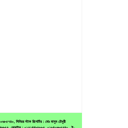
৫৭৪০, সিনিয়র স্টাফ রিপোর্টার : মোঃ মাসুম চৌধুরী
ন : ৭৫৪৬৯৫৭, মোবাইল : ০১৭১৪৪৯৭৮৮৫, ০১৮৪০৬৮৫৭৪০ , ই-