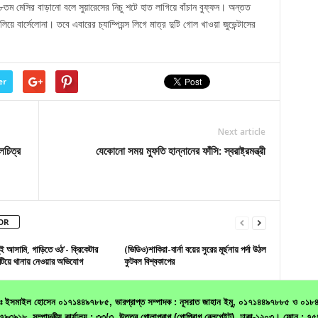
৬৮তম মেসির বাড়ানো বলে সুয়ারেসের নিচু শটে হাত লাগিয়ে বাঁচান বুফ্ফন। অন্তত
ে বার্সেলোনা। তবে এবারের চ্যাম্পিয়ন্স লিগে মাত্র দুটি গোল খাওয়া জুভেন্টাসের
er
Next article
লচিত্র
যেকোনো সময় মুফতি হান্নানের ফাঁসি: স্বরাষ্ট্রমন্ত্রী
OR
ুই আসামি, গাড়িতে ওঠ’- ক্রিকেটার
(ভিডিও)শাকিরা-বার্না বয়ের সুরের মূর্ছনায় পর্দা উঠল
টিয়ে থানায় নেওয়ার অভিযোগ
ফুটবল বিশ্বকাপের
 মোঃ ইসমাইল হোসেন ০১৭১৪৪৯৭৮৮৫, ভারপ্রাপ্ত সম্পাদক : নূসরাত জাহান ইমু, ০১৭১৪৪৯৭৮৮৫ ও ০১৮৪০৬৮
১৯৩৩৭৯৩৯১৮, সম্পাদকীয় কার্যালয় : ৩৩/৩, উত্তর গোলাপবাগ (গোপিবাগ রেলগেইট), ঢাকা-১২০৩। ফো