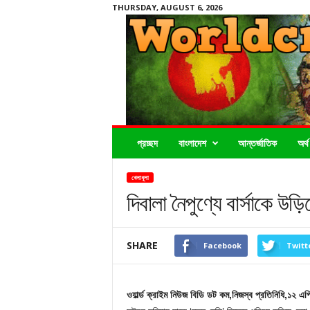
THURSDAY, AUGUST 6, 2026
Worldcrimenews24.com
প্রচ্ছদ
বাংলাদেশ
আন্তর্জাতিক
অর্থ
খেলাধূলা
দিবালা নৈপুণ্যে বার্সাকে উড়ি
SHARE
Facebook
Twitt
ওয়ার্ল্ড ক্রাইম নিউজ বিডি ডট কম,নিজস্ব প্রতিনিধি,১২ এপ্