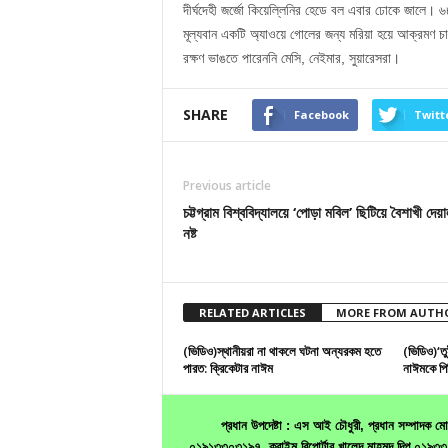
দীর্ঘদেহী জর্জো কিয়েল্লিনির হেডে বল এবার ঢোকে জালে। 
মূল্যবান একটি অ্যাওয়ে গোলের জন্য মরিয়া হয়ে আক্রমণ চালিয়
রক্ষণ ভাঙতে পারেননি মেসি, নেইমার, সুয়ারেসরা।
SHARE
Facebook
Twitt
Previous article
চট্টগ্রাম বিশ্ববিদ্যালয়ে ‘পোড়া মবিল’ ছিটিয়ে বৈশাখী দেয়া
নষ্ট
RELATED ARTICLES
MORE FROM AUTH
(ভিডিও)স্থানীয়রা না থাকলে ঘটনা অন্যরকম হতে
(ভিডিও)‘ত
পারত: ক্রিকেটার নাঈম
নাঈমকে পি
প্রধান উপদেষ্টা : এস আই চৌধুরী, প্রধান সম্পাদক
০১৯১৩৩০৩১৯৭, ক্রাইম রিপোর্টার খালেদ মাহমুদ দিপু ০