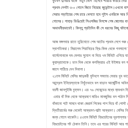
ফুটবল দুনিয়ায় যাকে ‘নতুন মেসি’ হিসেবে পরিচয় করিয়ে দেয়া 
প্রথম লেগটা ৩-০ গোলে জিতে নিয়েছে জুভেন্টাস।এখনো বার্সা
সেরার লড়াইয়ের শেষ চারে খেলতে হবে লুইস এনরিকে আর ল
গোলের। পাহাড় ডিঙিয়েই পিএসজির বিপক্ষে শেষ ষোলোর বাধ
অভাবনীয়ভাবেই। কিন্তু প্রতিদিন কী সে ধরনের কিছু ঘটান
আজ মঙ্গলবার রাতে তুরিনোতে শেষ আটের প্রথম লেগে শুরু থ
স্বাগতিকরা। মিরালেম পিয়ানিচের ফ্রি-কিক থেকে গনসালো হ
বার্সেলোনাকে দম ফেলার সুযোগ না দিয়ে ৭ম মিনিটে এগিয়ে য
কুয়াদ্রাদোকে। ডান দিক থেকে কলম্বিয়ার এই উইঙ্গার বল পাঠ
জালে পাঠিয়ে দেন দিবালা।
২১তম মিনিটে মেসির জাদুকরী ফুটবলে সমতায় ফেরার খুব ভালো
আন্দ্রেস ইনিয়েস্তাকে নিখুঁতভাবে বল বাড়ান আর্জেন্টিনা অধ
বয়সী জানলুইজি বুফ্ফন। এর ৭৬ সেকেন্ডের মধ্যে ব্যবধান দ্
এবার বাঁ দিক থেকে আক্রমণে মারিও মানজুকিচ বল পাঠান দ
বাঁকানো শটে সামনে থাকা জেরার্দ পিকের পাশ দিয়ে বাঁ পোস
দ্বিতীয়ার্ধের শুরু থেকেই আক্রমণ-পাল্টা আক্রমণ। মেসির নিচ
জন্য গোলে থাকেনি। ৫৩তম মিনিটে হিগুয়েইনের দূরপাল্লার
হিগুয়েইনের শট ঠেকান তিনি। তবে এর পরের মিনিটে আর পারে