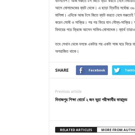
বাংলাদেশ। আজ শুরুতে টস জিতে ব্যাট করতে নেমে নির্ধারি
আসে মোসাদ্দেকের ব্যাট থেকে। এ ছাড়া দ্বিতীয় সর্বোচ্চ ৩
মালিঙ্গা। এদিকে আজ টসে জিতে ব্যাট করতে নেমে শুরুতেই 
করেন সোমৗ ও সাব্বির। পর পর ফিরে যান সৌম্য-সাব্বির।
বিদায়ের পরে ক্রিজে আসেন সাকিব-মোসাদ্দেক। ব্যার্থ তারা
তবে সেখান থেকে দলকে একটার পর একটা সাজ ঘরে ফিরে যান 
অপরাজিত থাকে।
SHARE
Facebook
Twitt
Previous article
দিনাজপুর শিক্ষা বোর্ডে ২ জন ভুয়া পরীক্ষার্থীর কারাদন্ড
RELATED ARTICLES
MORE FROM AUTH