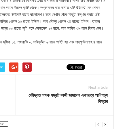
ত ওভার ৯ উইকেটের বিনিময়ে ১৭৬ রান করে মাশরাফিরা। দলের হয়ে সর্বোচ্চ ৩৮ রান
৬ রান আসে ইমরুল ব্যাট থেকে। লঙ্কানদের হয়ে সর্বোচ্চ ৩টি উইকেট নেন পেসার
ইমরুলের উইকেট হারায় বাংলাদেশ। তবে সেখান থেকে কিছুটা উদ্ধার করার চেষ্টা
 সাব্বির খেলেন ১৯ রানের ইনিংস। আর সৌম্য খেলেন ৩৪ রানের ইনিংস। তাদের
ও মাত্র ৫৫ রানের জুটি গড়ে মোসাদ্দেক ১৭ রানে, আর সাকিব ৩৮ রানে বিদায় নেন।
মুফিক ১৫, মাসরাফি ০, সাইফুদ্দিন ৬ রানে আইট হয় এবং মাহমুদউল্লাহ ৪ রানে
er
Next article
দেবীদ্বারে মাদক সম্রাট কাজী জামালের একচ্ছত্র আধিপত্য
বিস্তার
OR