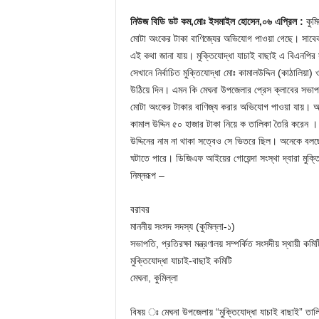
নিউজ বিডি ডট কম,মোঃ ইসমাইল হোসেন,০৬ এপ্রিল :
কুমি
মোটা অংকের টাকা বাণিজ্যের অভিযোগ পাওয়া গেছে। সাবেক 
এই কথা জানা যায়। মুক্তিযোদ্ধা যাচাই বাছাই এ বিএনপির 
সেখানে নির্বাচিত মুক্তিযোদ্ধা মোঃ কামালউদ্দিন (কাঠালিয়া
উঠিয়ে দিন। এমন কি মেঘনা উপজেলার প্রেস ক্লাবের সভা
মোটা অংকের টাকার বাণিজ্য করার অভিযোগ পাওয়া যায়। অভিয
কামাল উদ্দিন ৫০ হাজার টাকা নিয়ে ক তালিকা তৈরি করেন ।
উদ্দিনের নাম না থাকা সত্বেও সে ভিতরে ছিল। অনেকে বলছ
ঘটাতে পারে। ডিজিএফ আইয়ের গোয়েন্দা সংস্থা দ্বারা মু
নিম্নরূপ –
বরাবর
মাননীয় সংসদ সদস্য (কুমিল্লা-১)
সভাপতি, প্রতিরক্ষা মন্ত্রণালয় সম্পর্কিত সংসদীয় স্থায়ী কম
মুক্তিযোদ্ধা যাচাই-বাছাই কমিটি
মেঘনা, কুমিল্লা
বিষয় ঃ মেঘনা উপজেলায় “মুক্তিযোদ্ধা যাচাই বাছাই” তাল