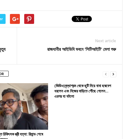
er
Next article
ত্যু
রাজধানীর আইডিবি ভবনে ‘সিটিআইটি’ মেলা শুরু
OR
(ভিডিও)বৃদ্ধাশ্রম থেকে ছুটি নিয়ে বাবা ছদ্মবেশ
ধরলেন এবং নিজের বাড়িতে পৌঁছে গেলেন…
এরপর যা ঘটলো
 চিকিৎসক স্ত্রী হত্যা: রিমান্ড শেষে