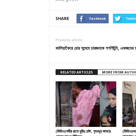
SHARE
Facebook
Twitt
Previous article
কালিয়াকৈরে চোর সন্দেহে চারজনকে গণপিটুনি, একজনের মৃ
RELATED ARTICLES
MORE FROM AUTH
(ভিডিও)গভীর রাতে চুরির চেষ্টা, গৃহবধূর কামড়ে
(ভিডিও)দন্ত