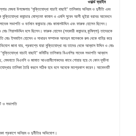
ওয়ার্ল্ড ক্রাইম
ল্লার মেঘনা উপজেলায় “মুক্তিযোদ্ধা যাচাই বাছাই” তালিকায় অনিয়ম ও দুর্নীতি এবং
মুক্তিযোদ্ধা কমান্ডার মোস্তফা কামাল ও এমপি সুবেদ আলী ভূইয়া বরাবর আবেদনে
সাবেক সভাপতি ও বর্তমান কমান্ডার মোঃ কামালউদ্দিন এবং ফারুক হোসেন ছিলেন।
) ও মোঃ গিয়াসউদ্দিন বসে ছিলেন। ফারুক হোসেন (সহকারী কমান্ডার,কুমিল্লা) তাদেরকে
পতি মোঃ ইসমাইল হোসেন ও সাধারন সম্পাদক আবদুল মালেককে রুম থেকে বাহির করে
োগ জানা যায়, প্রকাশ্যে যারা মুক্তিযোদ্ধা নয় তাদের থেকে আব্বাস উদ্দিন ও মোঃ
 “মুক্তিযোদ্ধা যাচাই বাছাই” কমিটির তালিকায় বিএনপির সাবেক সভাপতি আব্বাস
ে, মেঘনাতে বিএনপি ও জামাত আওয়ামীলোকদের কাধে শোয়ার হয়ে যে কোন দূর্ঘটনা
ক্তিযোদ্ধার তালিকা তৈরি করলে সঠিক হবে বলে অনেকে মতপ্রকাশ করেন। আবেদনটি
িটি ও সভাপতি
িকা প্রকাশে অনিয়ম ও দুর্নীতির অভিযোগ।