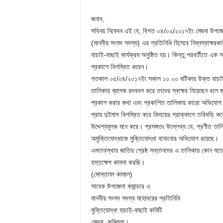
জনাব,
সবিনয় নিবেদন এই যে, বিগত ০৪/০২/২০১৭ইং মেঘনা উপজেলায়
(মাননীয় সংসদ সদস্য) এর প্রতিনিধি হিসেবে নিম্নস্বাক্ষর
যাচাই-বাছাই কার্যক্রম অনুষ্ঠিত হয়। কিন্তু পরবর্তীতে এক
প্রকাশে বিলম্বিত করেন।
গতকাল ০৫/০৪/২০১৭ইং সকাল ১০.০০ ঘটিকায় উক্ত যাচাই-
তালিকায় ব্যাপক রদবদল করে তাদের স্বাক্ষর নিয়েছেন বলে জা
প্রকাশ করার কথা এবং প্রকাশিত তালিকায় কারো অভিযোগ থ
প্রায় দুইমাস বিলম্বিত করে বিদায়ের প্রাক্কালে তরিঘড়ি কর
উদ্দেশ্যমূলক মনে করে। প্রসঙ্গতঃ উল্লেখ্য যে, প্রণীত তা
অমুক্তিযোদ্ধাকে মুক্তিযোদ্ধা বানানোর অভিযোগ রয়েছে।
এমতাবস্থায় জাতির শ্রেষ্ঠ সন্তানদের এ তালিকায় কোন মতে
হস্তক্ষেপ কামনা করছি।
(মোস্তাফা কামাল)
সাবেক উপজেলা কমান্ডার ও
মাননীয় সংসদ সদস্য মহোদয়ের প্রতিনিধি
মুক্তিযোদ্ধা যাচাই-বাছাই কমিটি
মেঘনা, কুমিল্লা।