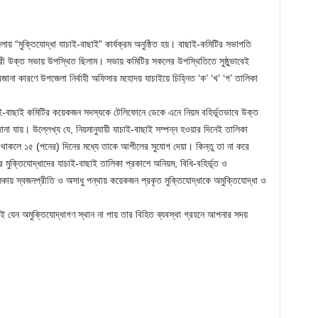
 “মুক্তিযোদ্ধা যাচাই-বাছাই” কার্যক্রম অনুষ্ঠিত হয়। বাছাই-কমিটির সভাপতি
কারী উক্ত সভায় উপস্থিত ছিলাম। সভায় কমিটির সকলের উপস্থিতিতে সুষ্ঠুভাবেই
 অজানা কারণে উপজেলা নির্বাহী অফিসার মহোদয় যাচাইয়ে চিহ্নিত ‘ক’ ‘খ’ ‘গ’ তালিকা
বাছাই কমিটির কয়েকজন সদস্যকে টেলিফোনে ডেকে এনে নিয়ম বহির্ভূতভাবে উক্ত
না যায়। উল্লেখ্য যে, নিয়মানুযায়ী যাচাই-বাছাই সম্পন্ন হওয়ার দিনেই তালিকা
াকলে ১৫ (পনের) দিনের মধ্যে তাকে আপীলের সুযোগ দেয়া। কিন্তু তা না করে
ে মুক্তিযোদ্ধাদের যাচাই-বাছাই তালিকা প্রকাশে অনিয়ম, বিধি-বহির্ভূত ও
লিকায় স্বজনপ্রীতি ও অসাধু পন্থায় কয়েকজন প্রকৃত মুক্তিযোদ্ধাকে অমুক্তিযোদ্ধা ও
ই যেন অমুক্তিযোদ্ধাগণ স্থান না পায় তার বিহিত ব্যবস্থা গ্রহনে আপনার সদয়