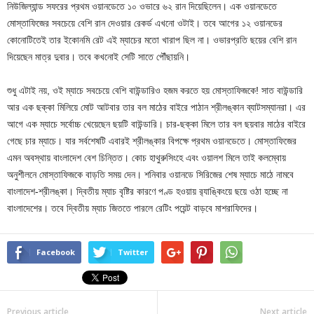
নিউজিল্যান্ড সফরের প্রথম ওয়ানডেতে ১০ ওভারে ৬২ রান দিয়েছিলেন। এক ওয়ানডেতে
মোস্তাফিজের সবচেয়ে বেশি রান দেওয়ার রেকর্ড এখনো ওটাই। তবে আগের ১২ ওয়ানডের
কোনোটিতেই তার ইকোনমি রেট এই ম্যাচের মতো খারাপ ছিল না। ওভারপ্রতি ছয়ের বেশি রান
দিয়েছেন মাত্র দুবার। তবে কখনোই সেটি সাতে পৌঁছায়নি।
শুধু এটাই নয়, ওই ম্যাচে সবচেয়ে বেশি বাউন্ডারিও হজম করতে হয় মোস্তাফিজকে! সাত বাউন্ডারি
আর এক ছক্কা মিলিয়ে মোট আটবার তার বল মাঠের বাইরে পাঠান শ্রীলঙ্কান ব্যাটসম্যানরা। এর
আগে এক ম্যাচে সর্বোচ্চ খেয়েছেন ছয়টি বাউন্ডারি। চার-ছক্কা মিলে তার বল ছয়বার মাঠের বাইরে
গেছে চার ম্যাচে। যার সর্বশেষটি এবারই শ্রীলঙ্কার বিপক্ষে প্রথম ওয়ানডেতে। মোস্তাফিজের
এমন অবস্থায় বাংলাদেশ বেশ চিন্তিত। কোচ হাথুরুসিংহে এবং ওয়ালশ মিলে তাই কলম্বোয়
অনুশীলনে মোস্তাফিজকে বাড়তি সময় দেন। শনিবার ওয়ানডে সিরিজের শেষ ম্যাচে মাঠে নামবে
বাংলাদেশ-শ্রীলঙ্কা। দ্বিতীয় ম্যাচ বৃষ্টির কারণে পণ্ড হওয়ায় র‌্যাঙ্কিংয়ে ছয়ে ওঠা হচ্ছে না
বাংলাদেশের। তবে দ্বিতীয় ম্যাচ জিততে পারলে রেটিং পয়েন্ট বাড়বে মাশরাফিদের।
Facebook
Twitter
Previous article
Next article