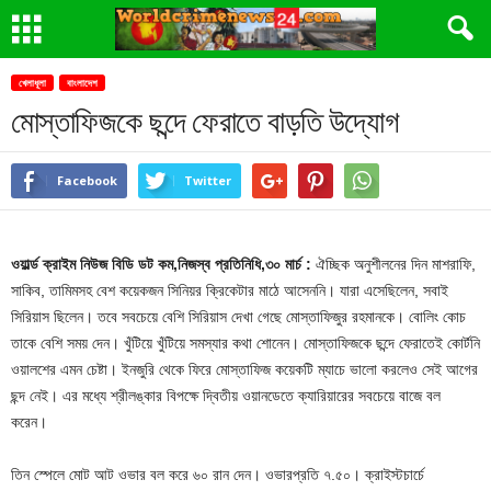
খেলাধূলা
বাংলাদেশ
মোস্তাফিজকে ছন্দে ফেরাতে বাড়তি উদ্যোগ
Facebook
Twitter
ওয়ার্ল্ড ক্রাইম নিউজ বিডি ডট কম,নিজস্ব প্রতিনিধি,৩০ মার্চ :
ঐচ্ছিক অনুশীলনের দিন মাশরাফি,
সাকিব, তামিমসহ বেশ কয়েকজন সিনিয়র ক্রিকেটার মাঠে আসেননি। যারা এসেছিলেন, সবাই
সিরিয়াস ছিলেন। তবে সবচেয়ে বেশি সিরিয়াস দেখা গেছে মোস্তাফিজুর রহমানকে। বোলিং কোচ
তাকে বেশি সময় দেন। খুঁটিয়ে খুঁটিয়ে সমস্যার কথা শোনেন। মোস্তাফিজকে ছন্দে ফেরাতেই কোর্টনি
ওয়ালশের এমন চেষ্টা। ইনজুরি থেকে ফিরে মোস্তাফিজ কয়েকটি ম্যাচে ভালো করলেও সেই আগের
ছন্দ নেই। এর মধ্যে শ্রীলঙ্কার বিপক্ষে দ্বিতীয় ওয়ানডেতে ক্যারিয়ারের সবচেয়ে বাজে বল
করেন।
তিন স্পেলে মোট আট ওভার বল করে ৬০ রান দেন। ওভারপ্রতি ৭.৫০। ক্রাইস্টচার্চে