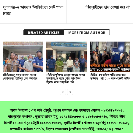
সুনামগঞ্জ-২ আসনের উপনির্বাচনে ভোট গণনা
‘বিদ্রোহীদের ছাড় দেওয়া হবে না’
চলছে
RELATED ARTICLES
MORE FROM AUTHOR
(ভিডিও)তনু হত্যা মামলা: সাবেক
(ভিডিও)পুলিশের তদন্ত বগুড়ায় সালমা
(ভিডিও)রাজধানীতে গভীর রাতে বারে
সেনাসদস্য হাফিজুর ফের কারাগারে
হত্যাকাণ্ডে নতুন মোড়, লাশ ডিপ
অভিযান, প্রায় ১০০ তরুণ-তরুণী আটক
ফ্রিজে রাখেন ভাড়াটিয়া নারী
প্রধান উপদেষ্টা : এস আই চৌধুরী, প্রধান সম্পাদক মোঃ ইসমাইল হোসেন ০১৭১৪৪৯৭৮৮৫,
ভারপ্রাপ্ত সম্পাদক : নূসরাত জাহান ইমু, ০১৭১৪৪৯৭৮৮৫ ও ০১৮৪০৬৮৫৭৪০, সিনিয়র স্টাফ
রিপোর্টার : মোঃ মাসুম চৌধুরী ০১৯১৩৩০৩১৯৭, ক্রাইম রিপোর্টার খালেদ মাহমুদ দিপু ০১৯৩৩৭৯৩৯১৮,
সম্পাদকীয় কার্যালয় : ৩৩/৩, উত্তর গোলাপবাগ (গোপিবাগ রেলগেইট), ঢাকা-১২০৩। ফোন :