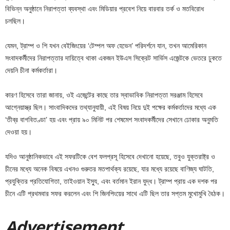
বিভিন্ন অনুষ্ঠানে নিরাপত্তা ব্যবস্থা এবং মিডিয়ার প্রবেশ নিয়ে বারবার তর্ক ও মতবিরোধ
চলছিল।
যেমন, ট্রাম্প ও শি যখন বেইজিংয়ের ‘টেম্পল অফ হেভেন’ পরিদর্শনে যান, তখন আমেরিকান
সংবাদকর্মীদের নিরাপত্তার দায়িত্বে থাকা একজন ইউএস সিক্রেট সার্ভিস এজেন্টকে ভেতরে ঢুকতে
দেয়নি চীনা কর্মকর্তারা।
কারণ হিসেবে তারা জানায়, ওই এজেন্টের কাছে তার স্বাভাবিক নিরাপত্তা সরঞ্জাম হিসেবে
আগ্নেয়াস্ত্র ছিল। সাংবাদিকদের তথ্যানুযায়ী, এই বিষয় নিয়ে দুই পক্ষের কর্মকর্তাদের মধ্যে এক
‘তীব্র বাগবিতণ্ডা’ হয় এবং প্রায় ৯০ মিনিট পর শেষমেশ সংবাদকর্মীদের সেখানে ঢোকার অনুমতি
দেওয়া হয়।
যদিও আনুষ্ঠানিকভাবে এই সফরটিকে বেশ ফলপ্রসূ হিসেবে দেখানো হয়েছে, তবুও যুক্তরাষ্ট্র ও
চীনের মধ্যে অনেক বিষয়ে এখনও গুরুতর মতপার্থক্য রয়েছে, যার মধ্যে রয়েছে বাণিজ্য ঘাটতি,
প্রযুক্তির প্রতিযোগিতা, তাইওয়ান ইস্যু, এবং বর্তমান ইরান যুদ্ধ। ট্রাম্প প্রায় এক দশক পর
চীনে এটি প্রথমবার সফর করলেন এবং শি জিনপিংয়ের সাথে এটি ছিল তার সপ্তম মুখোমুখি বৈঠক।
Adver
tis
emen
t