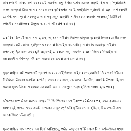
তার পোস্টে আরও বলা হয় যে এই সতর্কতা শুধু বিমানে ওঠার সময়ের জন্যই ছিল না। ‘প্রতিনিধি
দলের সদস্যরা চীনে আসার সময় তাদের ব্যক্তিগত সব ইলেকট্রনিক গ্যাজেট বা যন্ত্র দেশে রেখেই
এসেছিলেন। পুরো সফরজুড়ে তারা শুধু নতুন অস্থায়ী বার্নার ফোন ব্যবহার করেছেন,’ নিউইয়র্ক
পোস্টের সাংবাদিককে উদ্ধৃত করে পোস্টে যোগ করা হয়।
একাধিক রিপোর্টে এ-ও বলা হয়েছে যে, চরম সাইবার নিরাপত্তামূলক ব্যবস্থা হিসেবে মার্কিন দলের
সদস্যরা কেউ কোনো ব্যক্তিগত ফোন বা ডিভাইস আনেননি। সাধারণত সম্ভাব্য সাইবার
গুপ্তচরবৃত্তি এবং তথ্য চুরি এড়াতেই এ ধরনের কড়া সতর্কতার অংশ হিসেবে ডিভাইস বা
সংবেদনশীল নথিপত্র নষ্ট করে দেওয়া হয় অথবা জমা নেওয়া হয়।
যুক্তরাষ্ট্রের এই পদক্ষেপটি প্রমাণ করে যে বেইজিংয়ের সাইবার গোয়েন্দাগিরি নিয়ে ওয়াশিংটনের
দীর্ঘদিনের উদ্বেগ মোটেও কমেনি। তাদের ভয় হলো, যেকোনো ডিভাইস, এমনকি উপহার হিসেবে
দেওয়া স্যুভেনিরের মাধ্যমেও নজরদারি করা বা গোয়েন্দা তথ্য হাতিয়ে নেওয়া হতে পারে।
দু’দেশের সম্পর্ক জোরদারের লক্ষ্যে শি জিনপিংয়ের সাথে ট্রাম্পের বৈঠকের পর, যখন ক্যামেরার
সামনে দুই পক্ষের মধ্যে একটা চমৎকার বন্ধুত্বপূর্ণ ছবি ফুটিয়ে তোলা হচ্ছিল, ঠিক তখনই এমন
অনাকাঙ্ক্ষিত ঘটনা ঘটে।
যুক্তরাষ্ট্রের সংবাদপত্র ‘দ্য হিল’ জানিয়েছে, পর্দার আড়ালে মার্কিন এবং চীনা কর্মকর্তাদের মধ্যে