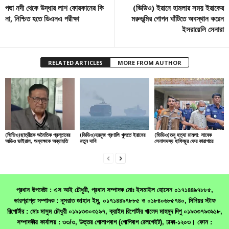
পদ্মা নদী থেকে উদ্ধার লাশ ফোরকানের কি
(ভিডিও) ইরানে হামলার সময় ইরাকের
না, নিশ্চিত হতে ডিএনএ পরীক্ষা
মরুভূমির গোপন ঘাঁটিতে অবস্থান করেন
ইসরায়েলি সেনারা
RELATED ARTICLES
MORE FROM AUTHOR
(ভিডিও)ছাত্রীকে অনৈতিক প্রস্তাবের
(ভিডিও)হরমুজ প্রণালি খুলতে ইরানের
(ভিডিও)তনু হত্যা মামলা: সাবেক
অডিও ভাইরাল, অধ্যক্ষকে অব্যাহতি
নতুন দাবি
সেনাসদস্য হাফিজুর ফের কারাগারে
প্রধান উপদেষ্টা : এস আই চৌধুরী, প্রধান সম্পাদক মোঃ ইসমাইল হোসেন ০১৭১৪৪৯৭৮৮৫,
ভারপ্রাপ্ত সম্পাদক : নূসরাত জাহান ইমু, ০১৭১৪৪৯৭৮৮৫ ও ০১৮৪০৬৮৫৭৪০, সিনিয়র স্টাফ
রিপোর্টার : মোঃ মাসুম চৌধুরী ০১৯১৩৩০৩১৯৭, ক্রাইম রিপোর্টার খালেদ মাহমুদ দিপু ০১৯৩৩৭৯৩৯১৮,
সম্পাদকীয় কার্যালয় : ৩৩/৩, উত্তর গোলাপবাগ (গোপিবাগ রেলগেইট), ঢাকা-১২০৩। ফোন :