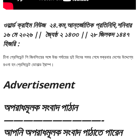
ও
য়ার্ল্ড ক্রাইম নিউজ ২
৪.
ক
ম,আন্তর্জাতিক প্রতিনিধি
,শনিবার
১৬ মে ২০২৬ || জ্যৈষ্ঠ ২ ১৪৩৩ || ২৮ জিলকদ ১৪৪৭
হিজরি
:
চীনা প্রেসিডেন্ট শি জিনপিংয়ের সঙ্গে উচ্চ পর্যায়ের দুই দিনের সফর শেষে শুক্রবার দেশের উদ্দেশ্যে
রওনা হন প্রেসিডেন্ট ডোনাল্ড ট্রাম্প।
Adver
tis
emen
t
অপরাধমূলক সংবাদ পাঠান
——————————-
আপনি অপরাধমূলক সংবাদ পাঠাতে পারেন