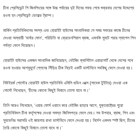
চীনা প্রেসিডেন্ট শি জিনপিংয়ের সঙ্গে উচ্চ পর্যায়ের দুই দিনের সফর শেষে শুক্রবার দেশের উদ্দেশ্যে
রওনা হন প্রেসিডেন্ট ডোনাল্ড ট্রাম্প।
মার্কিন প্রতিনিধিদলের সদস্য এবং হোয়াইট হাউসের সাংবাদিকরা সে সময় সফরের কাজে চীনের
দেওয়া অস্থায়ী ‘বার্নার ফোন’, পরিচিতি বা ক্রেডেনশিয়াল ব্যাজ, এমনকি স্যুটে পরার ল্যাপেল পিন
পর্যন্ত ফেলে দিয়েছেন।
হোয়াইট হাউসের একজন সাংবাদিক জানিয়েছেন, বেইজিং ক্যাপিটাল এয়ারপোর্ট থেকে দেশের পথে
রওনা হওয়ার আগমুহূর্তে প্লেনের সিঁড়ির ঠিক নিচেই একটি ডাস্টবিনে সবকিছু ফেলে দেওয়া হয়।
নিউইয়র্ক পোস্টের হোয়াইট হাউস প্রতিনিধি এমিলি গুডিন এক্সে (সাবেক টুইটার) দেওয়া এক
পোস্টে লিখেছেন, ‘চীনের কোনো কিছুই বিমানে তোলা যাবে না।’
তিনি আরও লিখেছেন, ‘এয়ার ফোর্স ওয়ানে করে বেইজিং ছাড়ার আগে, যুক্তরাষ্ট্রের পুরো
প্রতিনিধিদল চীনা কর্তৃপক্ষের দেওয়া সমস্ত জিনিসপত্র ফেলে দেয়। সব উপহার, ব্যাজ, পিন এবং
স্যুভেনির সরাসরি ওই জায়গায় রাখা ডাস্টবিনে ফেলে দেওয়া হয়। নির্দেশ একদম স্পষ্ট ছিল; চীনের
তৈরি কোনো কিছুই বিমানে তোলা যাবে না।’