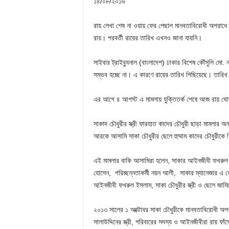
১৪/০৮/২০১৬
রায় লেখা শেষ না ওয়ায় ফের পেছাল মানবতাবিরোধী অপরাধে মৃত
রায়। পরবর্তী রায়ের তারিখ এখনও জানা যায়নি।
সাইবার ট্রাইব্যুনাল (বাংলাদেশ) ঢাকার বিশেষ কৌঁসুলি মো.
সম্ভব হচ্ছে না। এ কারণে রায়ের তারিখ পিছিয়েছে। তারি
এর আগে ৪ আগস্ট এ মামলায় যুক্তিতর্ক শেষে আজ রায় ঘো
সাকাদ চৌধুরীর স্ত্রী ফারহাত কাদের চৌধুরী ছাড়া মামলার
আরকে আসামি সাকা চৌধুরীর ছেলে হুম্মাম কাদের চৌধুরীকে
এই মামলার বাকি আসামিরা হলেন, সাকার আইনজীবী ফখরুল ই
হোসেন, পরিচ্ছন্নতাকর্মী নয়ন আলী, সাকার ম্যানেজার এ 
আইনজীবী ফখরুল ইসলাম, সাকা চৌধুরীর স্ত্রী ও ছেলে জামি
২০১৩ সালের ১ অক্টোবর সাকা চৌধুরীকে মানবতাবিরোধী অপর
সালাউদ্দিনের স্ত্রী, পরিবারের সদস্য ও আইনজীবীরা রায় 