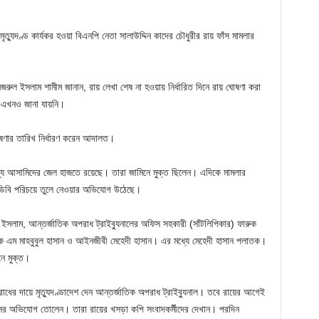
্যুদণ্ড কার্যকর হওয়া বিএনপি নেতা সালাউদ্দিন কাদের চৌধুরীর রায় ফাঁস মামলার
 নজরুল ইসলাম শামীম জানান, রায় লেখা শেষ না হওয়ায় নির্ধারিত দিনে রায় ঘোষণা করা
খ এখনও জানা যায়নি।
ষণার তারিখ নির্ধারণ করেন আদালত।
 অন্য আসামিদের জেল হাজতে রয়েছে। তারা জামিনে মুক্ত ছিলেন। এদিকে মামলার
 ডিবি পরিচয়ে তুলে নেওয়ার অভিযোগ উঠেছে।
সলাম, আন্তর্জাতিক অপরাধ ট্রাইব্যুনালের অফিস সহকারী (সাঁটলিপিকার) ফারুক
কে এম মাহবুবুল হাসান ও আইনজীবী মেহেদী হাসান। এর মধ্যে মেহেদী হাসান পলাতক।
নে মুক্ত।
াধের দায়ে মৃত্যুদণ্ডাদেশ দেন আন্তর্জাতিক অপরাধ ট্রাইব্যুনাল। তবে রায়ের আগেই
ফাঁসের অভিযোগ তোলেন। তারা রায়ের খসড়া কপি সংবাদকর্মীদের দেখান। পরদিন