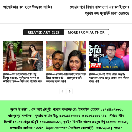
আমেরিকায় বল হাতে উজ্জ্বল সাকিব
জেদ্দার পথে বিমান বাংলাদেশ এয়ারলাইনসের
প্রথম হজ ফ্লাইট ঢাকা ছেড়েছে
RELATED ARTICLES
MORE FROM AUTHOR
(ভিডিও)স্নিগ্ধাকে ঘিরে তোলপাড়:
(ভিডিও)এলাকার লোক সবাই জানে আমি
(ভিডিও)কে এই মনির খানের অঞ্জনা?
মীরপুর মন্তব্য, ব্যক্তিগত সম্পর্ক ও
হিরো আলমের বউ—চাঞ্চল্যকর দাবি,
অঞ্জনাকে দেখার জন্য এখনো কেন কাঁদেন
ভাইরাল অডিও–ভিডিওতে বিতর্কের ঝড়
অনশনে মডেল সাথি
মনির খান!
প্রধান উপদেষ্টা : এস আই চৌধুরী, প্রধান সম্পাদক মোঃ ইসমাইল হোসেন ০১৭১৪৪৯৭৮৮৫,
ভারপ্রাপ্ত সম্পাদক : নূসরাত জাহান ইমু, ০১৭১৪৪৯৭৮৮৫ ও ০১৮৪০৬৮৫৭৪০, সিনিয়র স্টাফ
রিপোর্টার : মোঃ মাসুম চৌধুরী ০১৯১৩৩০৩১৯৭, ক্রাইম রিপোর্টার খালেদ মাহমুদ দিপু ০১৯৩৩৭৯৩৯১৮,
সম্পাদকীয় কার্যালয় : ৩৩/৩, উত্তর গোলাপবাগ (গোপিবাগ রেলগেইট), ঢাকা-১২০৩। ফোন :