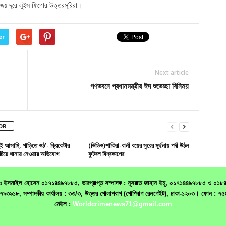
 জয় দূরে লুইস ফিগোর উত্তরসূরিরা।
er
Next article
গণভবনে প্রধানমন্ত্রীর ঈদ শুভেচ্ছা বিনিময়
OR
ুই আসামি, গাড়িতে ওঠ’- ক্রিকেটার
(ভিডিও)শাকিরা-বার্না বয়ের সুরের মূর্ছনায় পর্দা উঠল
টিয়ে থানায় নেওয়ার অভিযোগ
ফুটবল বিশ্বকাপের
 মোঃ ইসমাইল হোসেন ০১৭১৪৪৯৭৮৮৫, ভারপ্রাপ্ত সম্পাদক : নূসরাত জাহান ইমু, ০১৭১৪৪৯৭৮৮৫ ও ০১৮৪০৬৮
১৯৩৩৭৯৩৯১৮, সম্পাদকীয় কার্যালয় : ৩৩/৩, উত্তর গোলাপবাগ (গোপিবাগ রেলগেইট), ঢাকা-১২০৩। ফো
মেইল :
Worldcrimenews71@gmail.com