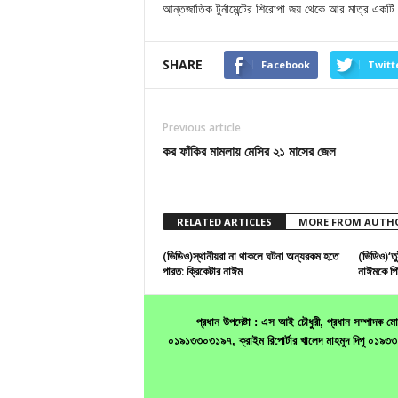
আন্তজাতিক টুর্নামেন্টের শিরোপা জয় থেকে আর মাত্র একটি
SHARE
Facebook
Twitt
Previous article
কর ফাঁকির মামলায় মেসির ২১ মাসের জেল
RELATED ARTICLES
MORE FROM AUTH
(ভিডিও)স্থানীয়রা না থাকলে ঘটনা অন্যরকম হতে
(ভিডিও)‘ত
পারত: ক্রিকেটার নাঈম
নাঈমকে পি
প্রধান উপদেষ্টা : এস আই চৌধুরী, প্রধান সম্পাদক
০১৯১৩৩০৩১৯৭, ক্রাইম রিপোর্টার খালেদ মাহমুদ দিপু ০