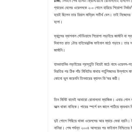
ঢাকা:
লিঁওনে শেষ হাসিটা ক্রিস্টিয়ানো রোনালদোই হাসলে
গ্যারেথ বেলের ওয়েলসকে ২-০ গোলে হারিয়ে শিরোপা নির্ধারণ
হয়েই ছিলেন তার রিয়াল মাদ্রিদ সতীর্থ বেল। তাই নিজেদের
হলো।
ফ্রান্সের ন্যাশনাল স্টেডিয়ামে শিরোপা লড়াইয়ে জার্মানি বা
দিবাগত রাত ১টায় হাইভোল্টেজ ফাইনাল মাঠে গড়াবে। তার আগে
জার্মানি।
হাড্ডাহাড্ডি লড়াইয়ের প্রস্তুতি নিয়েই মাঠে নামে ওয়েলস-প
বিরতির পর ঠিক পাঁচ মিনিটের মাথায় পর্তুগিজদের উল্লাসে 
কোনো ভুল করেননি তিনবারের ব্যালন ডি’অর জয়ী।
তিন মিনিট বাদেই আবারো রোনালদো ম্যাজিক। এবার গোল করি
বক্সে থাকা নানিকে। পায়ের স্পর্শে বল জালে পাঠিয়ে ব্যবধান
দুই গোলে পিছিয়ে থাকা ওয়েলসের আর ম্যাচে ফেরা হয়নি। 
নানিরা। শেষ পর্যন্ত ২০০৪ আসরের পর ফাইনাল নিশ্চিতের উচ