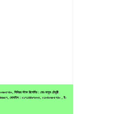
৫৭৪০, সিনিয়র স্টাফ রিপোর্টার : মোঃ মাসুম চৌধুরী
ন : ৭৫৪৬৯৫৭, মোবাইল : ০১৭১৪৪৯৭৮৮৫, ০১৮৪০৬৮৫৭৪০ , ই-