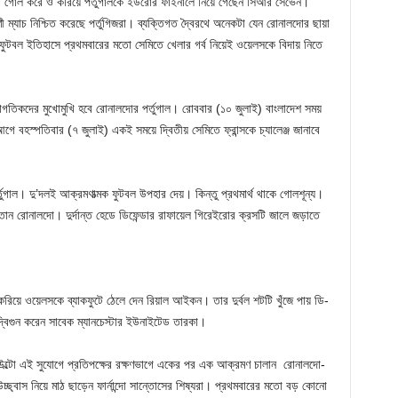
ন। গোল করে ও করিয়ে পর্তুগালকে ইউরোর ফাইনালে নিয়ে গেছেন সিআর সেভেন।
ী ম্যাচ নিশ্চিত করেছে পর্তুগিজরা। ব্যক্তিগত দ্বৈরথে অনেকটা যেন রোনালদোর ছায়া
 ফুটবল ইতিহাসে প্রথমবারের মতো সেমিতে খেলার গর্ব নিয়েই ওয়েলসকে বিদায় নিতে
 স্বাগতিকদের মুখোমুখি হবে রোনালদোর পর্তুগাল। রোববার (১০ জুলাই) বাংলাদেশ সময়
 বহস্পতিবার (৭ জুলাই) একই সময়ে দ্বিতীয় সেমিতে ফ্রান্সকে চ্যালেঞ্জ জানাবে
র্তুগাল। দু’দলই আক্রমণাত্মক ফুটবল উপহার দেয়। কিন্তু প্রথমার্থ থাকে গোলশূন্য।
মাতান রোনালদো। দুর্দান্ত হেডে ডিফেন্ডার রাফায়েল গিরেইরোর ক্রসটি জালে জড়াতে
য়ে ওয়েলসকে ব্যাকফুটে ঠেলে দেন রিয়াল আইকন। তার দুর্বল শটটি খুঁজে পায় ডি-
 দ্বিগুন করেন সাবেক ম্যানচেস্টার ইউনাইটেড তারকা।
উল্টো এই সুযোগে প্রতিপক্ষের রক্ষণভাগে একের পর এক আক্রমণ চালান রোনালদো-
্ছ্বাস নিয়ে মাঠ ছাড়েন ফার্নান্দো সান্তোসের শিষ্যরা। প্রথমবারের মতো বড় কোনো