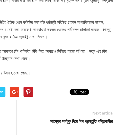
চাঁদ। শাওয়াল মাসের চাঁদ দেখা গেছে আকাশে। বৃহস্পতিবার (০৭ জুলাই) দেশব্যাপী
মিটির বৈঠক শেষে কমিটির সভাপতি ধর্মমন্ত্রী মতিউর রহমান সাংবাদিকদের জানান,
দেখার চেষ্টা করা হয়েছে। আবহাওয়া দফতর থেকেও পর্যবেক্ষণ চালানো হয়েছে। কিন্তু
পর বুধবার (০৬ জুলাই) দেখা মিলবে।
ত আকাশে চাঁদ খানিকটা উঁকি দিয়ে আবারও মিলিছে যাচ্ছে আঁধারে। নতুন এই চাঁদ
ি উচ্ছ্বাস দেখা গেছে।
খার উৎসাহ দেখা গেছে।
er
Next article
সাধ্যের সবটুকু দিয়ে ঈদ প্রস্তুতি বস্তিবাসীর