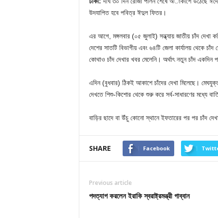
ঢাকা:
দীর্ঘ ৩০ দিন রোজা পালন শেষে অাকাশে উঠেছে ঈদের 
উদযাপিত হবে পবিত্র ঈদুল ফিতর।
এর আগে, মঙ্গলবার (০৫ জুলাই) সন্ধ্যায় জাতীয় চাঁদ দেখা ক
দেশের সাতটি বিভাগীয় এবং ৬৪টি জেলা কার্যালয় থেকে চাঁদ 
কোথাও চাঁদ দেখার খবর মেলেনি। অর্থাৎ নতুন চাঁদ একদিন 
এদিন (বুধবার) ঠিকই আকাশে চাঁদের দেখা মিলেছে। মেঘযুক্
দেখতে শিশু-কিশোর থেকে শুরু করে সর্ব-সাধারণের মধ্যে বার্ত
বাড়ির ছাদে বা উঁচু কোনো স্থানে ইফতারের পর পর চাঁদ দে
SHARE
Facebook
Twitt
Previous article
পদত্যাগ করলেন ইরাকি স্বরাষ্ট্রমন্ত্রী গাব্বান