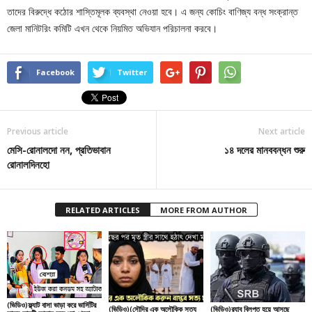
তাদের বিরুদ্ধে কঠোর শাস্তিমূলক ব্যবস্থা নেওয়া হবে। এ জন্য কোচিং বাণিজ্য বন্ধ সংক্রান্ত
জেলা মানিটরিং কমিটি এখন থেকে নিয়মিত অভিযান পরিচালনা করবে।
Facebook
Twitter
Previous article
Next article
মেসি-রোনালদো নন, প্রতিভাবান
১৪ দলের মানববন্ধন শুরু
রোনালদিনহো
RELATED ARTICLES
MORE FROM AUTHOR
(ভিডিও)ফ্ল্যাট বাসা ভাড়া করে ভার্সিটির
(ভিডিও)(সৌদির এক অলৌকিক সত্য
(ভিডিও)র‌্যাব বিলুপ্ত হয়ে আসছে