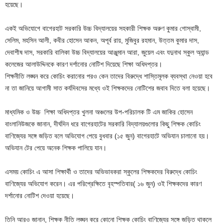
হয়েছে।
একই অভিযোগে বাগেরহাট সরকারি উচ্চ বিদ্যালয়ের সহকারী শিক্ষক অরুণ কুমার গোস্বামী,
সেলিম, মহসিন আলী, কবীর হোসেন আকন, অপূর্ব রায়, মুজিবুর রহমান, উত্তম কুমার দাস,
দেবাশীষ দাস, সরকারি বালিকা উচ্চ বিদ্যালয়ের আঞ্জুমান আরা, জুয়েল এবং যদুনাথ স্কুল অ্যান্ড
কলেজের আলাউদ্দিনকে কারণ দর্শানোর নোটিশ দিয়েছে শিক্ষা অধিদপ্তর।
শিক্ষনীতি লঙ্ঘন করে কোচিং করানোর পরও কেন তাদের বিরুদ্ধে শাস্তিমূলক ব্যবস্থা নেওয়া হবে
না তা জানিয়ে আগামী সাত কর্যদিবসের মধ্যে ওই শিক্ষকদের নোটিশের জবাব দিতে বলা হয়েছে।
মাধ্যমিক ও উচ্চ শিক্ষা অধিদপ্তর খুলনা অঞ্চলের উপ-পরিচালক টি এম জাকির হোসেন
বাংলানিউজকে জানান, দীর্ঘদিন ধরে বাগেরহাটের সরকারি বিদ্যালয়গুলোর কিছু শিক্ষক কোচিং
বাণিজ্যের সঙ্গে জড়িত বলে অভিযোগ পেয়ে বুধবার (১৫ জুন) বাগেরহাটে অভিযান চালানো হয়।
অভিযান টের পেয়ে অনেক শিক্ষক পালিয়ে যান।
এসময় কোচিং এ আসা শিক্ষার্থী ও তাদের অভিভাবকরা স্কুলের শিক্ষকদের বিরুদ্ধে কোচিং
বাণিজ্যের অভিযোগ করেন। এর পরিপ্রেক্ষিতে বৃহস্পতিবার( ১৬ জুন) ওই শিক্ষকদের কারণ
দর্শানোর নোটিশ দেওয়া হয়েছে।
তিনি আরও জানান, শিক্ষক নীতি লঙ্ঘন করে কোনো শিক্ষক কোচিং বাণিজ্যের সঙ্গে জড়িত থাকলে