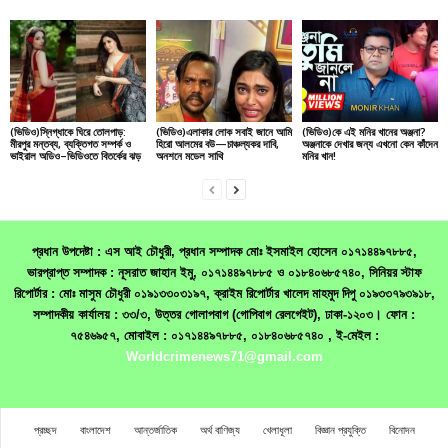
(ভিডিও)স্নিগ্ধাকে ঘিরে তোলপাড়:
(ভিডিও)এলাকার লোক সবাই জানে আমি
(ভিডিও)কে এই মনির খানের অঞ্জনা?
মীরপুর মন্তব্য, ব্যক্তিগত সম্পর্ক ও
হিরো আলমের বউ—চাঞ্চল্যকর দাবি,
অঞ্জনাকে দেখার জন্য এখনো কেন কাঁদেন
ভাইরাল অডিও–ভিডিওতে বিতর্কের ঝড়
অনশনে মডেল সাথি
মনির খান!
প্রধান উপদেষ্টা : এস আই চৌধুরী, প্রধান সম্পাদক মোঃ ইসমাইল হোসেন ০১৭১৪৪৯৭৮৮৫,
ভারপ্রাপ্ত সম্পাদক : নূসরাত জাহান ইমু, ০১৭১৪৪৯৭৮৮৫ ও ০১৮৪০৬৮৫৭৪০, সিনিয়র স্টাফ
রিপোর্টার : মোঃ মাসুম চৌধুরী ০১৯১৩৩০৩১৯৭, ক্রাইম রিপোর্টার খালেদ মাহমুদ দিপু ০১৯৩৩৭৯৩৯১৮,
সম্পাদকীয় কার্যালয় : ৩৩/৩, উত্তর গোলাপবাগ (গোপিবাগ রেলগেইট), ঢাকা-১২০৩। ফোন :
৭৫৪৬৯৫৭, মোবাইল : ০১৭১৪৪৯৭৮৮৫, ০১৮৪০৬৮৫৭৪০ , ই-মেইল :
Worldcrimenews71@gmail.com
প্রচ্ছদ
বাংলাদেশ
আন্তর্জাতিক
অর্থ বাণিজ্য
খেলাধূলা
বিজ্ঞান প্রযুক্তি
বিনোদন