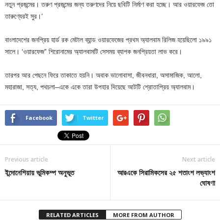
নতুন প্রজন্মের। তরুণ প্রজন্মের জন্য তরুণদের নিয়ে ছবিটি নির্মাণ করা হচ্ছে। আর ওয়ারফেজ তো
তারুণ্যেরই সুর।’
বাংলাদেশের জনপ্রিয় হার্ড রক মেটাল ব্যান্ড ওয়ারফেজের প্রথম অ্যালবাম রিলিজ হয়েছিলো ১৯৯১
সালে। ‘ওয়ারফেজ” শিরোনামের অ্যালবামটি সেসময় ব্যাপক জনপ্রিয়তা লাভ করে।
তারপর আর পেছনে ফিরে তাকাতে হয়নি। অবাক ভালোবাসা, জীবনধারা, অসামাজিক, আলো,
মহারাজা, সত্য, পথচলা–একে একে তারা উপহার দিয়েছে আটটি শ্রোতাপ্রিয় অ্যালবাম।
Facebook
Twitter
Previous article
Next article
ইন্দোনেশিয়ায় ভূমিকম্প অনুভূত
আরএকে সিরামিকসের ২৫ শতাংশ লভ্যাংশ
ঘোষণা
RELATED ARTICLES
MORE FROM AUTHOR