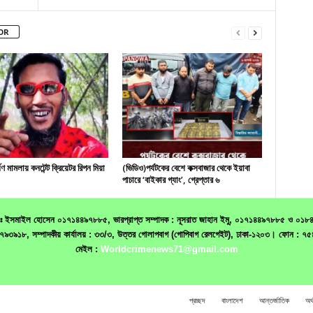
OR
ষণ মামলায় কনটেন্ট ক্রিয়েটর রিপন মিয়া
(ভিডিও)পর্যটকের বেশে কক্সবাজার থেকে ইয়াবা
পাচারে ‘বাইকার গ্যাং’, গ্রেপ্তার ৬
 মোঃ ইসমাইল হোসেন ০১৭১৪৪৯৭৮৮৫, ভারপ্রাপ্ত সম্পাদক : নূসরাত জাহান ইমু, ০১৭১৪৪৯৭৮৮৫ ও ০১৮৪০৬৮
১৯৩৩৭৯৩৯১৮, সম্পাদকীয় কার্যালয় : ৩৩/৩, উত্তর গোলাপবাগ (গোপিবাগ রেলগেইট), ঢাকা-১২০৩। ফো
মেইল :
Worldcrimenews71@gmail.com
প্রচ্ছদ
বাংলাদেশ
আন্তর্জাতিক
অর্