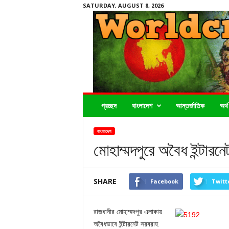
SATURDAY, AUGUST 8, 2026
Worldcrimenews24.com
প্রচ্ছদ
বাংলাদেশ
আন্তর্জাতিক
অর্থ
বাংলাদেশ
মোহাম্মদপুরে অবৈধ ইন্টারন
SHARE
Facebook
Twitt
রাজধানীর মোহাম্মদপুর এলাকায়
অবৈধভাবে ইন্টারনেট সরবরাহ