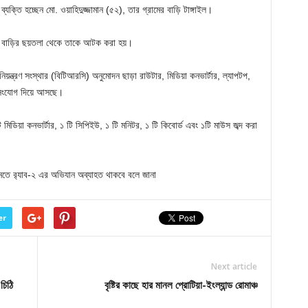
তি হচ্ছেন মো. ওয়াহিদুজ্জামান (৫২), তার গ্রামের বাড়ি টাঙ্গাইল।
ম্বর বাড়ির ছয়তলা থেকে তাকে আটক করা হয়।
 নিয়ন্ত্রণ সংস্থার (বিটিআরসি) অনুমোদন ছাড়া রাউটার, মিডিয়া কনভার্টার, ল্যাপটপ,
েট সংযোগ দিয়ে আসছে।
মিডিয়া কনভার্টার, ১ টি সিপিইউ, ১ টি মনিটর, ১ টি কিবোর্ড এবং ১টি মাউস জব্দ করা
র‌্যাব-২ এর অভিযান অব্যাহত থাকবে বলে জানা
er
Next article
চিঠি
বৃষ্টির কাছে হার মানল প্রোটিয়া-ইংল্যান্ড রোমাঞ্চ