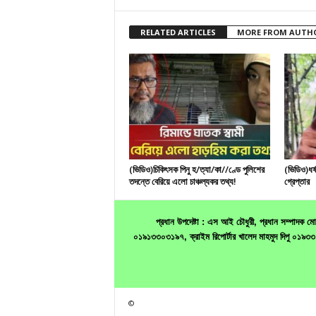
RELATED ARTICLES
MORE FROM AUTH
(ভিডিও)চিকিৎসক পিনু হ/ত্যা/কা//ণ্ডে পুলিশের
(ভিডিও)ধর্
তদন্তে বেরিয়ে এলো চাঞ্চল্যকর তথ্য!
গ্রেপ্তার
প্রধান উপদেষ্টা : এস আই চৌধুরী, প্রধান সম্পাদক
০১৯১৩৩০৩১৯৭, ক্রাইম রিপোর্টার খালেদ মাহমুদ দিপু ০
©