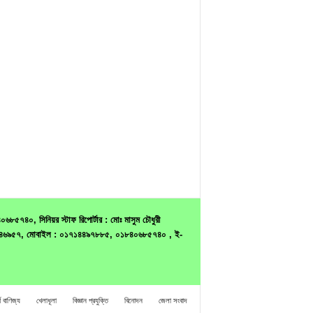
৫৭৪০, সিনিয়র স্টাফ রিপোর্টার : মোঃ মাসুম চৌধুরী
ন : ৭৫৪৬৯৫৭, মোবাইল : ০১৭১৪৪৯৭৮৮৫, ০১৮৪০৬৮৫৭৪০ , ই-
থ বাণিজ্য
খেলাধূলা
বিজ্ঞান প্রযুক্তি
বিনোদন
জেলা সংবাদ