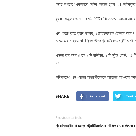
করার অপরাধে একজনকে আটক করেছে র‌্যাব-২। আটককৃত ব্যক্
বুধবার সন্ধ্যায় জাপান গার্ডেন সিটির রিং রোডের ২৪/এ ন
এক বিজ্ঞপ্তিতে র‍্যাব জানায়, ওয়াহিদুজ্জামান টেলিযোগাযোগ
মডেম এর মাধ্যমে বাণিজ্যিক উদ্দেশ্যে অবৈধভাবে ইন্টারন
এসময় তার কাছ থেকে ১ টি রাউটার, ১ টি সুইচ বোর্ড, ২৫ টি 
হয়।
ভবিষ্যতেও এই ধরনের অপরাধীদেরকে আইনের আওতায় আনতে 
SHARE
Facebook
Twitt
Previous article
প্রধানমন্ত্রীর বিরুদ্ধে স্ট্যাটাসদাতার শাস্তি চেয়ে পলকের 